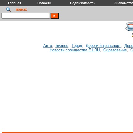
Главная
Новости
Недвижимость
Знакомств
поиск:
Авто
Бизнес
Город
Дороги и транспорт
Доро
,
,
,
,
Новости сообщества E1.RU
Образование
О
,
,