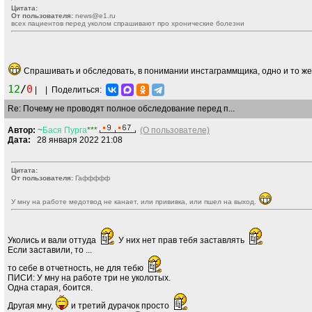
Цитата:
От пользователя:
news@e1.ru
всех пациентов перед уколом спрашивают про хронические болезни
Спрашивать и обследовать, в понимании инстаграммщика, одно и то ж
12
/
0
|
|
Поделиться:
Re: Почему не проводят полное обследование перед п...
Автор:
~
Бася
Пурга
***
(О пользователе)
Дата:
28 января 2022 21:08
Цитата:
От пользователя:
Гаффффф
У мну на работе медотвод не канает, или прививка, или пшел на выход.
Уколись и вали оттуда
У них нет прав тебя заставлять
Если заставили, то ...
то себе в отчетность, не для тебю
ПИСИ: У мну на работе три не уколотых.
Одна старая, боится.
Другая мну,
и третий дурачок просто