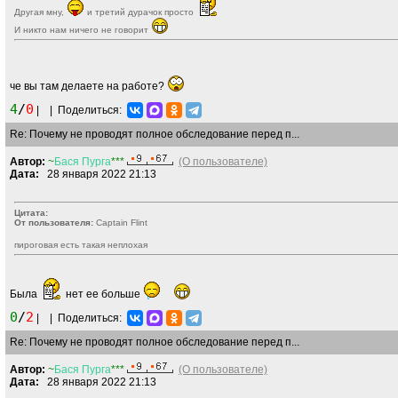
Другая мну,
и третий дурачок просто
И никто нам ничего не говорит
че вы там делаете на работе?
4
/
0
|
|
Поделиться:
Re: Почему не проводят полное обследование перед п...
Автор:
~
Бася
Пурга
***
(О пользователе)
Дата:
28 января 2022 21:13
Цитата:
От пользователя:
Captain Flint
пироговая есть такая неплохая
Была
нет ее больше
0
/
2
|
|
Поделиться:
Re: Почему не проводят полное обследование перед п...
Автор:
~
Бася
Пурга
***
(О пользователе)
Дата:
28 января 2022 21:13