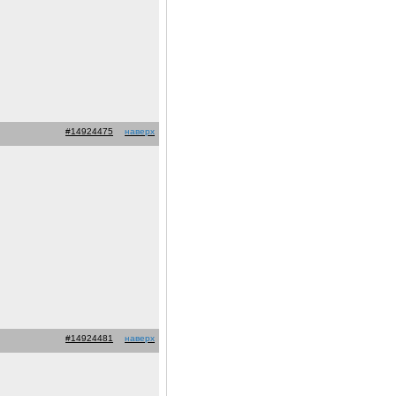
#14924475
наверх
#14924481
наверх