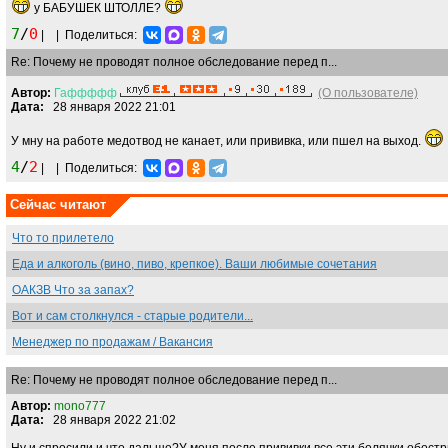
у БАБУШЕК ШТОЛЛЕ?
7
/
0
|
|
Поделиться:
Re: Почему не проводят полное обследование перед п...
Автор:
Гаффффф
(О пользователе)
Дата:
28 января 2022 21:01
У мну на работе медотвод не канает, или прививка, или пшел на выход.
4
/
2
|
|
Поделиться:
Сейчас читают
Что то прилетело
Еда и алкоголь (вино, пиво, крепкое). Ваши любимые сочетания
ОАКЗВ Что за запах?
Вот и сам столкнулся - старые родители...
Менеджер по продажам / Вакансия
Re: Почему не проводят полное обследование перед п...
Автор:
mono777
Дата:
28 января 2022 21:02