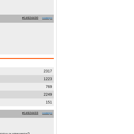
#14924430
наверх
2317
1223
769
2249
151
#14924433
наверх