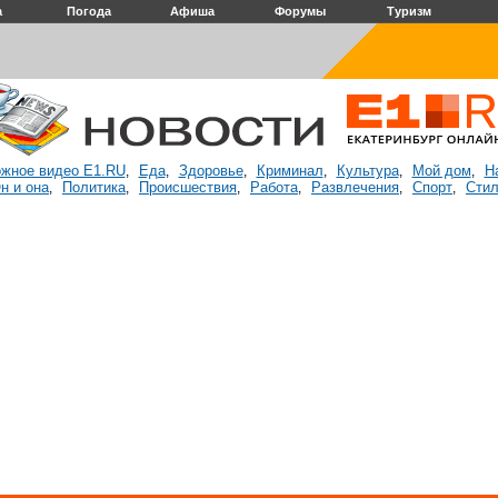
а
Погода
Афиша
Форумы
Туризм
жное видео E1.RU
Еда
Здоровье
Криминал
Культура
Мой дом
Н
,
,
,
,
,
,
н и она
Политика
Происшествия
Работа
Развлечения
Спорт
Стил
,
,
,
,
,
,