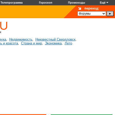
Телепрограмма
Гороскоп
Промокоды
Ещё
переход:
аука
Недвижимость
Неизвестный Свердловск
,
,
,
ь и красота
Страна и мир
Экономика
Лето
,
,
,