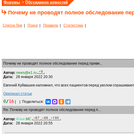
Форумы
>
Обсуждение новостей
Почему не проводят полное обследование пер
Список Тем
|
Поиск
|
Правила
|
Статистика
|
Почему не проводят полное обследование перед приви...
Автор:
news@e1.ru
Дата:
28 января 2022 20:30
Евгений Куйвашев напомнил, что всех пациентов перед уколом спрашивают
Оригинал статьи
0
/
16
|
|
Поделиться:
Re: Почему не проводят полное обследование перед п...
Автор:
Илья
MC
Дата:
28 января 2022 20:55