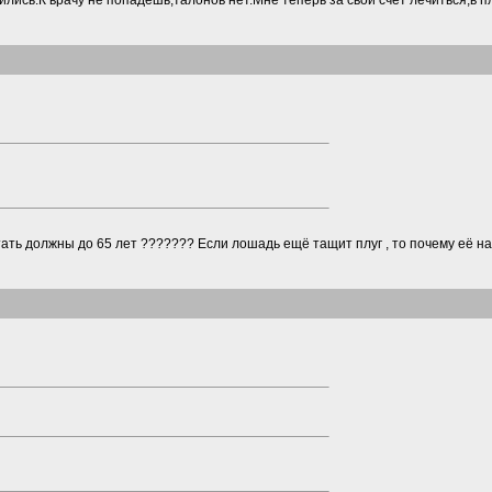
ились.К врачу не попадёшь,талонов нет.Мне теперь за свой счёт лечиться,в 
тать должны до 65 лет ??????? Если лошадь ещё тащит плуг , то почему её н