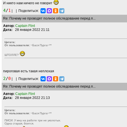
И никто нам ничего не говорит
4
/
1
|
|
Поделиться:
Re: Почему не проводят полное обследование перед п...
Автор:
Captain Flint
Дата:
28 января 2022 21:11
Цитата:
От пользователя:
~Бася Пурга~**
ШТОЛЛЕ?
пироговая есть такая неплохая
2
/
0
|
|
Поделиться:
Re: Почему не проводят полное обследование перед п...
Автор:
Captain Flint
Дата:
28 января 2022 21:13
Цитата:
От пользователя:
~Бася Пурга~**
ПИСИ: У мну на работе три не уколотых.
Одна старая, боится.