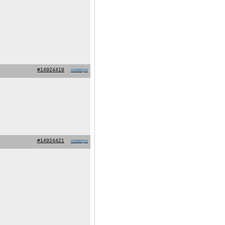
#14924418
наверх
#14924421
наверх