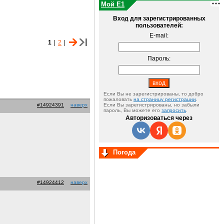
Мой E1
Вход для зарегистрированных
пользователей:
E-mail:
1
|
2
|
Пароль:
Если Вы не зарегистрированы, то добро
пожаловать
на страницу регистрации
.
#14924391
наверх
Если Вы зарегистрированы, но забыли
пароль, Вы можете его
запросить
.
Авторизоваться через
Погода
#14924412
наверх