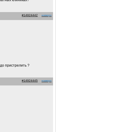
платных клиниках?
#14924442
наверх
адо пристрелить ?
#14924445
наверх