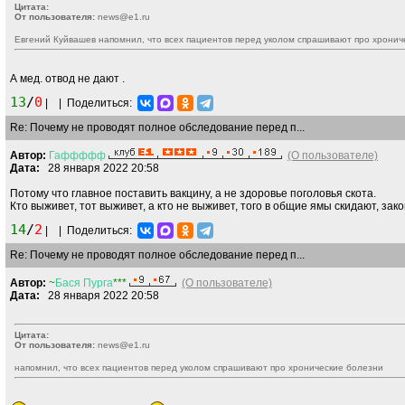
Цитата:
От пользователя:
news@e1.ru
Евгений Куйвашев напомнил, что всех пациентов перед уколом спрашивают про хронич
А мед. отвод не дают .
13
/
0
|
|
Поделиться:
Re: Почему не проводят полное обследование перед п...
Автор:
Гаффффф
(О пользователе)
Дата:
28 января 2022 20:58
Потому что главное поставить вакцину, а не здоровье поголовья скота.
Кто выживет, тот выживет, а кто не выживет, того в общие ямы скидают, зако
14
/
2
|
|
Поделиться:
Re: Почему не проводят полное обследование перед п...
Автор:
~
Бася
Пурга
***
(О пользователе)
Дата:
28 января 2022 20:58
Цитата:
От пользователя:
news@e1.ru
напомнил, что всех пациентов перед уколом спрашивают про хронические болезни