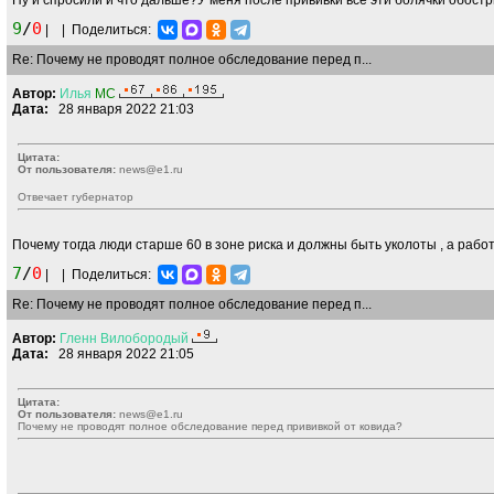
Ну и спросили и что дальше?У меня после прививки все эти болячки обостр
9
/
0
|
|
Поделиться:
Re: Почему не проводят полное обследование перед п...
Автор:
Илья
MC
Дата:
28 января 2022 21:03
Цитата:
От пользователя:
news@e1.ru
Отвечает губернатор
Почему тогда люди старше 60 в зоне риска и должны быть уколоты , а рабо
7
/
0
|
|
Поделиться:
Re: Почему не проводят полное обследование перед п...
Автор:
Гленн
Вилобородый
Дата:
28 января 2022 21:05
Цитата:
От пользователя:
news@e1.ru
Почему не проводят полное обследование перед прививкой от ковида?