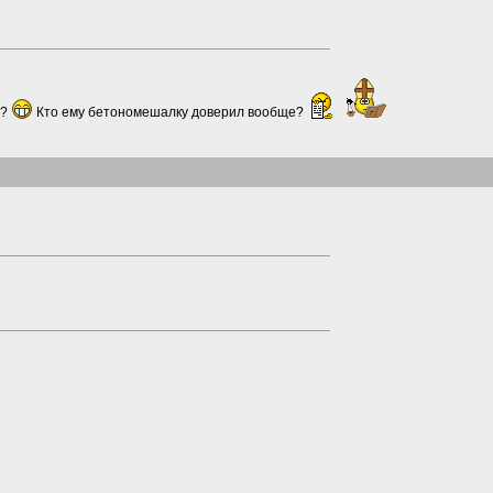
е?
Кто ему бетономешалку доверил вообще?