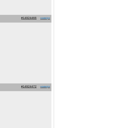
#14924466
наверх
#14924472
наверх