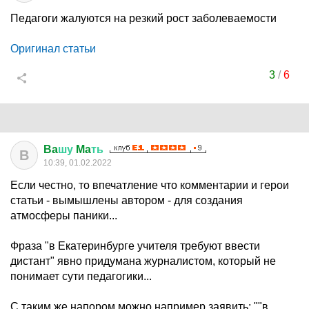
Педагоги жалуются на резкий рост заболеваемости
Оригинал статьи
3
/
6
Ba
шу
Ma
ть
B
10:39, 01.02.2022
Если честно, то впечатление что комментарии и герои
статьи - вымышлены автором - для создания
атмосферы паники...
Фраза "в Екатеринбурге учителя требуют ввести
дистант" явно придумана журналистом, который не
понимает сути педагогики...
С таким же напором можно например заявить: ""в