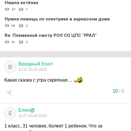
Нашла котёнка
47
1
Нужна помощь по электрике в каркасном доме
58
2
Re: Племеннoй смoтр РOO CO ЦПС "УРАЛ"
41
2
Вредный
Енот
В
11:12, 01.02.2022
Какая сказка с утра скрепная…
10
/
0
Елен
@
Е
11:27, 01.02.2022
1 класс, 31 человек, болеет 1 ребенок. Что за