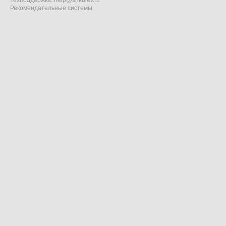
Техподдержка:
help@shkulev.ru
Рекомендательные системы