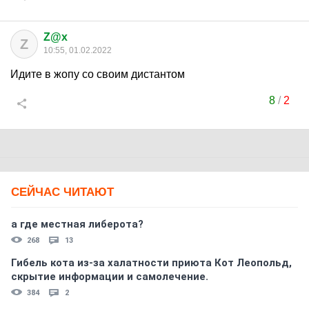
Z@x
Z
10:55, 01.02.2022
Идите в жопу со своим дистантом
8
/
2
СЕЙЧАС ЧИТАЮТ
а где местная либерота?
268
13
Гибель кота из-за халатности приюта Кот Леопольд,
скрытиe информации и самолечение.
384
2