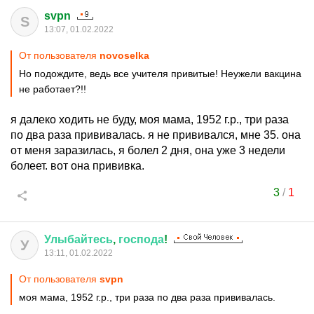
svpn
S
13:07, 01.02.2022
От пользователя
novoselka
Но подождите, ведь все учителя привитые! Неужели вакцина
не работает?!!
я далеко ходить не буду, моя мама, 1952 г.р., три раза
по два раза прививалась. я не прививался, мне 35. она
от меня заразилась, я болел 2 дня, она уже 3 недели
болеет. вот она прививка.
3
/
1
Улыбайтесь
,
господа
!
У
13:11, 01.02.2022
От пользователя
svpn
моя мама, 1952 г.р., три раза по два раза прививалась.