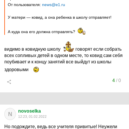
От пользователя:
news@e1.ru
У матери — ковид, а она ребенка в школу отправляет!
А куда она его должна отправлять?
видимо в ковидную школу
говорят если собрать
всех сопливых детей в одном месте, то ковид сам себя
поубивает и к концу занятий все выйдут из школы
здоровыми
4
/
0
novoselka
N
12:23, 01.02.2022
Но подождите, ведь все учителя привитые! Неужели