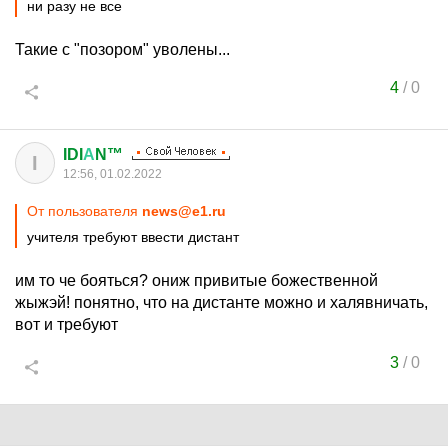
ни разу не все
Такие с "позором" уволены...
4
/
0
IDI
А
N™
I
12:56, 01.02.2022
От пользователя
news@e1.ru
учителя требуют ввести дистант
им то че бояться? ониж привитые божественной
жыжэй! понятно, что на дистанте можно и халявничать,
вот и требуют
3
/
0