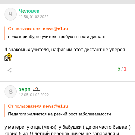
Ч
e
ловек
Ч
11:56, 01.02.2022
От пользователя
news@e1.ru
в Екатеринбурге учителя требуют ввести дистант
4 знакомых учителя, нафиг им этот дистант не уперся
5
/
1
svpn
S
12:05, 01.02.2022
От пользователя
news@e1.ru
Педагоги жалуются на резкий рост заболеваемости
у матери, у отца (меня), у бабушки (где он часто бывает)
ковид был, 9-летний ребёнок ничем не заразился и