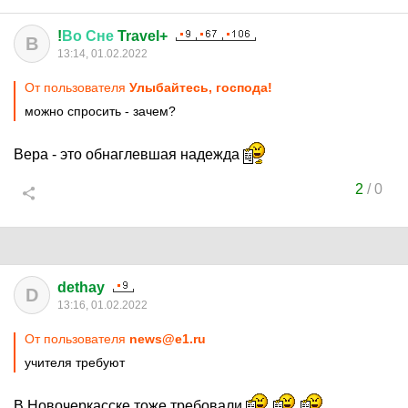
!
Во
Сне
Travel+
В
13:14, 01.02.2022
От пользователя
Улыбайтесь, господа!
можно спросить - зачем?
Вера - это обнаглевшая надежда
2
/
0
dethay
D
13:16, 01.02.2022
От пользователя
news@e1.ru
учителя требуют
В Новочеркасске тоже требовали