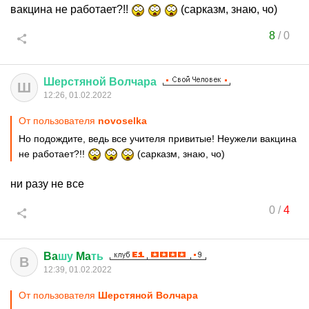
вакцина не работает?!!
(сарказм, знаю, чо)
8
/
0
Шерстяной
Волчара
Ш
12:26, 01.02.2022
От пользователя
novoselka
Но подождите, ведь все учителя привитые! Неужели вакцина
не работает?!!
(сарказм, знаю, чо)
ни разу не все
0
/
4
Ba
шу
Ma
ть
B
12:39, 01.02.2022
От пользователя
Шерстяной Волчара