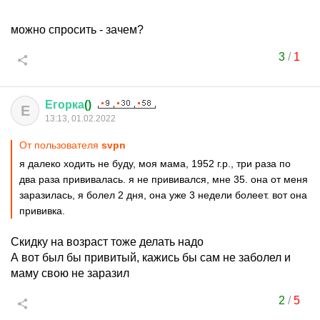
можно спросить - зачем?
3
/
1
Егорка
()
Е
13:13, 01.02.2022
От пользователя
svpn
я далеко ходить не буду, моя мама, 1952 г.р., три раза по
два раза прививалась. я не прививался, мне 35. она от меня
заразилась, я болел 2 дня, она уже 3 недели болеет. вот она
прививка.
Скидку на возраст тоже делать надо
А вот был бы привитый, кажись бы сам не заболел и
маму свою не заразил
2
/
5