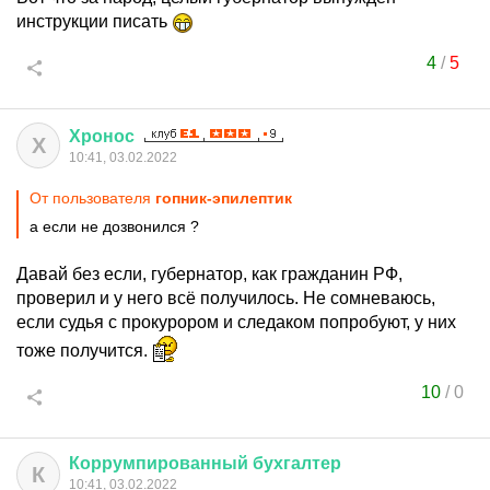
инструкции писать
4
/
5
Хронос
Х
10:41, 03.02.2022
От пользователя
гопник-эпилептик
а если не дозвонился ?
Давай без если, губернатор, как гражданин РФ,
проверил и у него всё получилось. Не сомневаюсь,
если судья с прокурором и следаком попробуют, у них
тоже получится.
10
/
0
Коррумпированный
бухгалтер
К
10:41, 03.02.2022