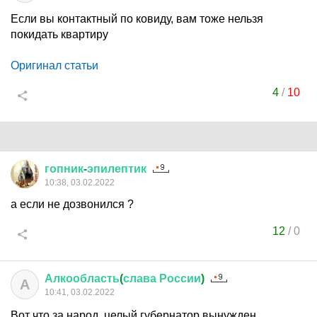
Если вы контактный по ковиду, вам тоже нельзя
покидать квартиру
Оригинал статьи
4
/
10
гопник
-
эпилептик
10:38, 03.02.2022
а если не дозвонился ?
12
/
0
Алкообласть
(
слава
России
)
А
10:41, 03.02.2022
Вот что за народ, целый губернатор вынужден