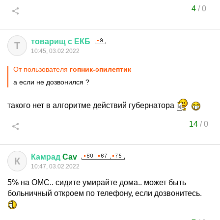
4
/
0
товарищ
с
ЕКБ
Т
10:45, 03.02.2022
От пользователя
гопник-эпилептик
а если не дозвонился ?
такого нет в алгоритме действий губернатора
14
/
0
Камрад
Cav
К
10:47, 03.02.2022
5% на ОМС.. сидите умирайте дома.. может быть
больничный откроем по телефону, если дозвонитесь.