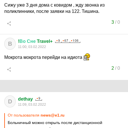
Сижу уже 3 дня дома с ковидом , жду звонка из
поликлинники, после заявки на 122. Тишина.
3
/
0
!
Во
Сне
Travel+
В
11:00, 03.02.2022
Мокрота мокрота перейди на идиота
2
/
0
dethay
D
11:09, 03.02.2022
От пользователя
news@e1.ru
Больничный можно открыть после дистанционной