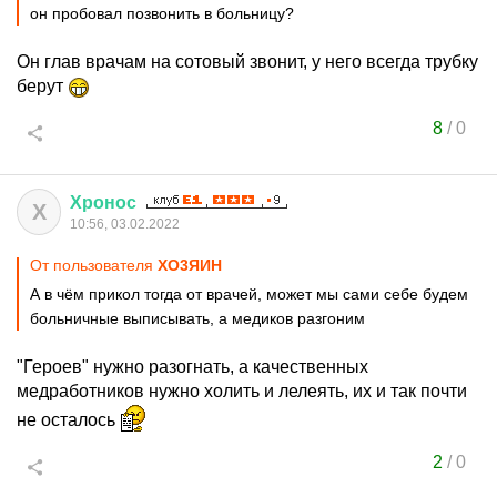
он пробовал позвонить в больницу?
Он глав врачам на сотовый звонит, у него всегда трубку
берут
8
/
0
Хронос
Х
10:56, 03.02.2022
От пользователя
XО3ЯИH
А в чём прикол тогда от врачей, может мы сами себе будем
больничные выписывать, а медиков разгоним
"Героев" нужно разогнать, а качественных
медработников нужно холить и лелеять, их и так почти
не осталось
2
/
0