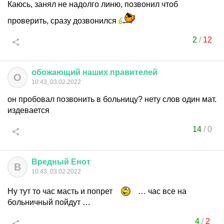
Каюсь, занял не надолго линю, позвонил чтоб
проверить, сразу дозвонился
2
/
12
обожающий
наших
правителей
О
10:43, 03.02.2022
он пробовал позвонить в больницу? нету слов один мат.
издевается
14
/
0
Вредный
Енот
В
10:43, 03.02.2022
Ну тут то час масть и попрет
… час все на
больничный пойдут …
4
/
2