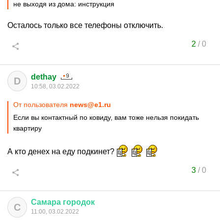
не выходя из дома: инструкция
Осталось только все телефоны отключить.
2
/
0
dethay
D
10:58, 03.02.2022
От пользователя
news@e1.ru
Если вы контактный по ковиду, вам тоже нельзя покидать
квартиру
А кто денех на еду подкинет?
3
/
0
Самара
городок
С
11:00, 03.02.2022