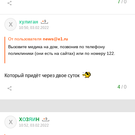
7
/
0
хулиган
Х
10:50, 03.02.2022
От пользователя
news@e1.ru
Вызовите медика на дом, позвонив по телефону
поликлиники (они есть на сайтах) или по номеру 122.
Который придёт через двое суток
4
/
0
X
О
3
ЯИ
H
X
10:52, 03.02.2022