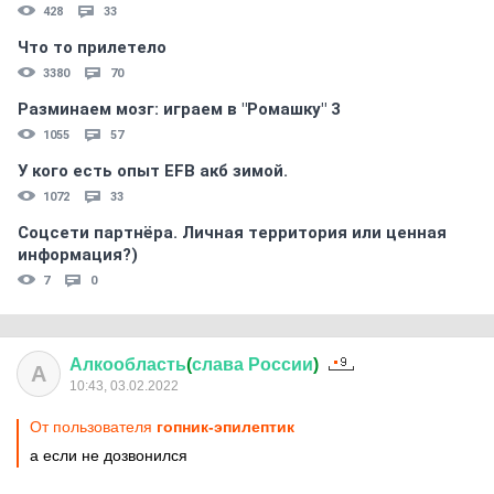
428
33
Что то прилетело
3380
70
Разминаем мозг: играем в "Ромашку" 3
1055
57
У кого есть опыт EFB акб зимой.
1072
33
Соцсети партнёра. Личная территория или ценная
информация?)
7
0
Алкообласть
(
слава
России
)
А
10:43, 03.02.2022
От пользователя
гопник-эпилептик
а если не дозвонился