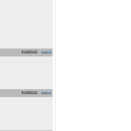
#14965230
наверх
#14965242
наверх