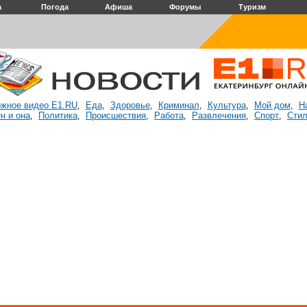
а
Погода
Афиша
Форумы
Туризм
жное видео E1.RU
Еда
Здоровье
Криминал
Культура
Мой дом
Н
,
,
,
,
,
,
н и она
Политика
Происшествия
Работа
Развлечения
Спорт
Стил
,
,
,
,
,
,