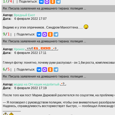
17
/
4
|
|
Поделиться:
Re: Писала заявления на домашнего тирана: полиция ...
Автор:
Вредный
Енот
Дата:
6 февраля 2022 17:07
Видимо и у этих опричников.. Синдром Манхэттена…..
9
/
1
|
|
Поделиться:
Re: Писала заявления на домашнего тирана: полиция ...
Автор:
Хронос
Дата:
6 февраля 2022 17:11
Глянул фотку: понятно, почему руки распускал - он 1,6м роста, комплексов
6
/
5
|
|
Поделиться:
Re: Писала заявления на домашнего тирана: полиция ...
Автор:
модер
на
ОН
нацик
недобитый
Дата:
6 февраля 2022 17:19
После того как пост Марии Дарковой разлетелся по соцсетям, на проблему 
— Я поговорил с руководством полиции, чтобы они внимательно разобралис
Надеюсь, справедливость восторжествует быстро, — пообещал Александр 
__________