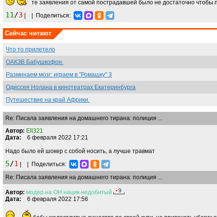
те заявления от самой пострадавшей было не достаточно чтобы п
11
/
3
|
|
Поделиться:
Сейчас читают
Что то прилетело
ОАКЗВ Бабушкофон.
Разминаем мозг: играем в "Ромашку" 3
Одиссея Нолана в кинотеатрах Екатеринбурга
Путешествие на край Африки.
Re: Писала заявления на домашнего тирана: полиция ...
Автор:
Ell321
Дата:
6 февраля 2022 17:21
Надо было ей шокер с собой носить, а лучше травмат
5
/
1
|
|
Поделиться:
Re: Писала заявления на домашнего тирана: полиция ...
Автор:
модер
на
ОН
нацик
недобитый
Дата:
6 февраля 2022 17:56