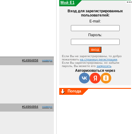
Мой E1
Вход для зарегистрированных
и
пользователей:
E-mail:
Пароль:
Если Вы не зарегистрированы, то добро
пожаловать
на страницу регистрации
.
#14964858
наверх
Если Вы зарегистрированы, но забыли
пароль, Вы можете его
запросить
.
Авторизоваться через
Погода
#14964864
наверх