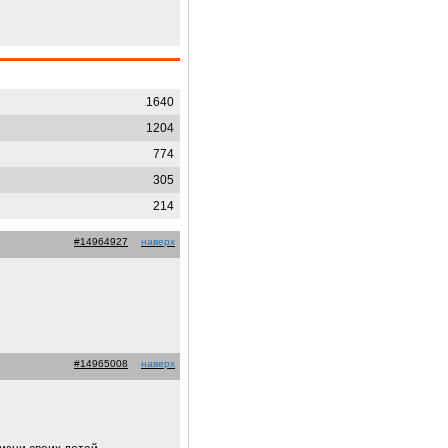
1640
1204
774
305
214
#14964927
наверх
#14965008
наверх