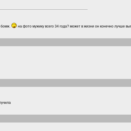
 бомж.
на фото мужику всего 34 года? может в жизни он конечно лучше в
лучила