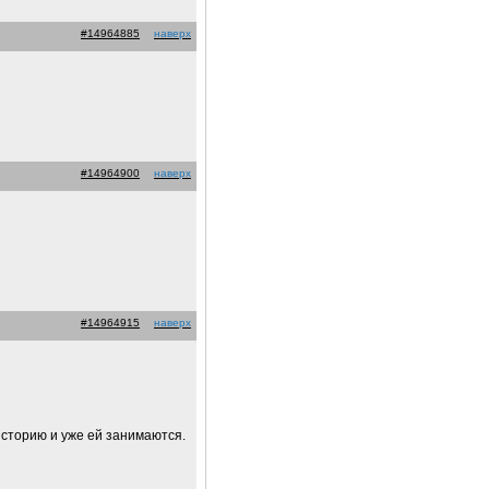
#14964885
наверх
#14964900
наверх
#14964915
наверх
историю и уже ей занимаются.