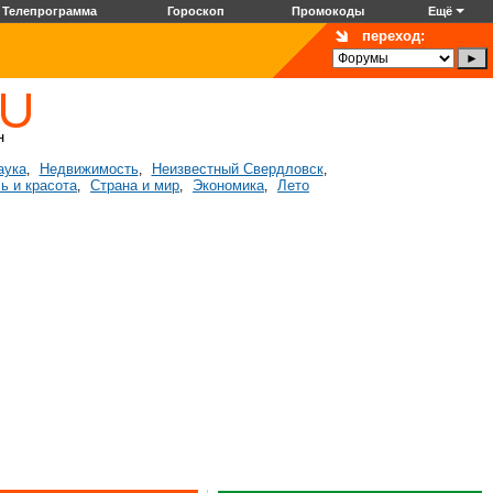
Телепрограмма
Гороскоп
Промокоды
Ещё
переход:
аука
Недвижимость
Неизвестный Свердловск
,
,
,
ь и красота
Страна и мир
Экономика
Лето
,
,
,