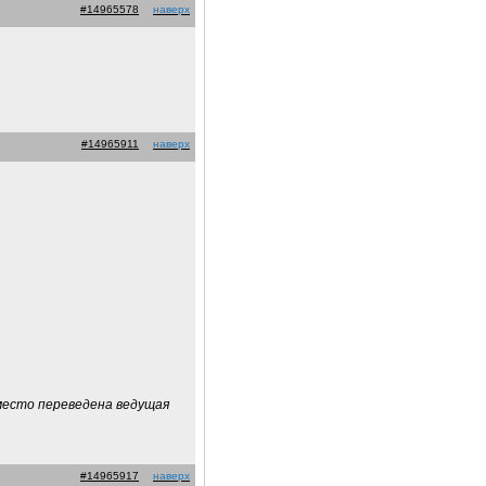
#14965578
наверх
#14965911
наверх
 место переведена ведущая
#14965917
наверх