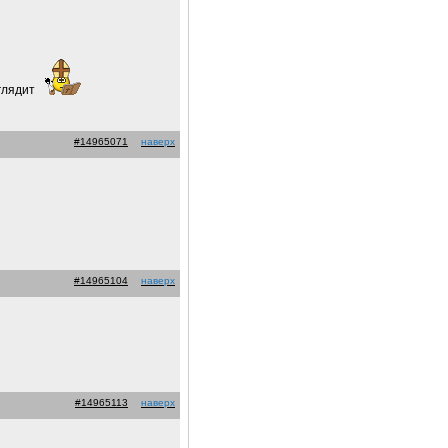
ыглядит
#14965071
наверх
#14965104
наверх
#14965113
наверх