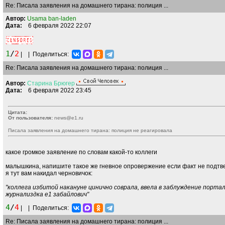
Re: Писала заявления на домашнего тирана: полиция ...
Автор:
Usama ban-laden
Дата:
6 февраля 2022 22:07
1
/
2
|
|
Поделиться:
Re: Писала заявления на домашнего тирана: полиция ...
Автор:
Старина
Брюгер
Дата:
6 февраля 2022 23:45
Цитата:
От пользователя:
news@e1.ru
Писала заявления на домашнего тирана: полиция не реагировала
какое громкое заявление по словам какой-то коллеги
малышкина, напишите такое же гневное опровержение если факт не подтв
я тут вам накидал черновичок:
"коллега избитой накануне цинично соврала, ввела в заблуждение порта
журнализдка е1 забайлович"
4
/
4
|
|
Поделиться:
Re: Писала заявления на домашнего тирана: полиция ...