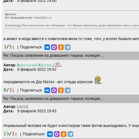
Дата:
6 февраля 2022 19:00
Цитата:
От пользователя:
news@e1.ru
Александр был настолько настойчивым, что Ирине пришлось даже временно жить у кол
а может и когда вместе с сожителем жила то тоже, того, у коллег бывало жи
3
/
5
|
|
Поделиться:
Re: Писала заявления на домашнего тирана: полиция ...
Автор:
A
прельский
K
ролик
Дата:
6 февраля 2022 19:42
передвигается на Дэу Матиз - вот откуда агрессия
8
/
3
|
|
Поделиться:
Re: Писала заявления на домашнего тирана: полиция ...
Автор:
Lnc111
Дата:
6 февраля 2022 19:45
Нормальный человек не будет в инстаграм такие фотки выкладывать. У нор
13
/
1
|
|
Поделиться: