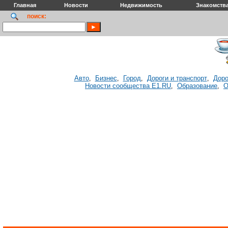
Главная
Новости
Недвижимость
Знакомств
поиск:
Авто
Бизнес
Город
Дороги и транспорт
Доро
,
,
,
,
Новости сообщества E1.RU
Образование
О
,
,