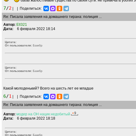
бабы жалостливые существа по своей сути. не привечать убогих э
7
/
2
|
|
Поделиться:
Re: Писала заявления на домашнего тирана: полиция ...
Автор:
Ell321
Дата:
6 февраля 2022 18:14
Цитата:
От пользователя:
Бамбр
Цитата:
От пользователя:
Бамбр
Какой молоденький? Всего на шесть лет ее младше
6
/
1
|
|
Поделиться:
Re: Писала заявления на домашнего тирана: полиция ...
Автор:
модер
на
ОН
нацик
недобитый
Дата:
6 февраля 2022 18:18
Цитата:
От пользователя:
Бамбр