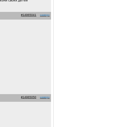
изни своих детей
#14965041
наверх
#14965050
наверх