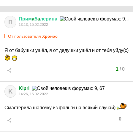
Прим
a
б
a
лерина
П
13:13, 15.02.2022
От пользователя
Хронос
Я от бабушки ушёл, я от дедушки ушёл и от тебя уйду(с)
1
/
0
Kipri
K
14:26, 15.02.2022
Смастерила шапочку из фольги на всякий случай)
0