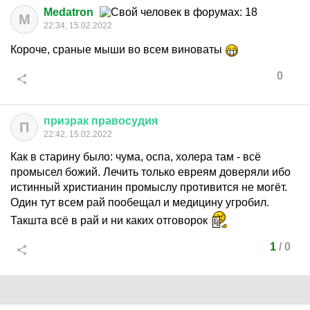
Medatron
M
22:34, 15.02.2022
Короче, сраные мыши во всем виноваты
0
призрак
правосудия
П
22:42, 15.02.2022
Как в старину было: чума, оспа, холера там - всё
промысел божий. Лечить только евреям доверяли ибо
истинный христианин промыслу противится не могëт.
Один тут всем рай пообещал и медицину угробил.
Такшта всё в рай и ни каких отговорок
1
/
0