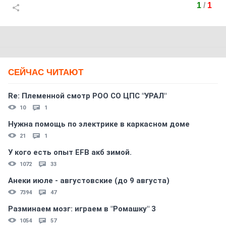
1
/
1
СЕЙЧАС ЧИТАЮТ
Re: Племеннoй смoтр РOO CO ЦПС "УРАЛ"
10
1
Нужна помощь по электрике в каркасном доме
21
1
У кого есть опыт EFB акб зимой.
1072
33
Анеки июле - августовские (до 9 августа)
7394
47
Разминаем мозг: играем в "Ромашку" 3
1054
57