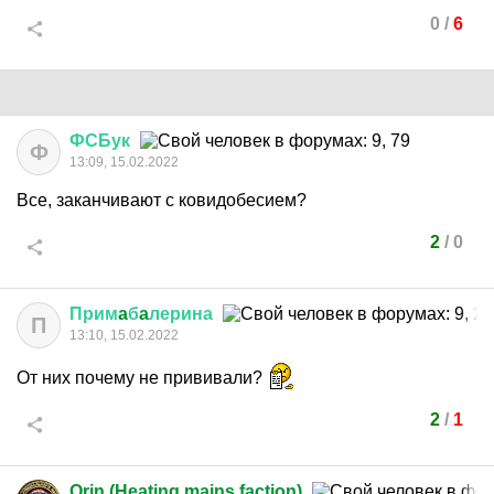
0
/
6
ФСБук
Ф
13:09, 15.02.2022
Все, заканчивают с ковидобесием?
2
/
0
Прим
a
б
a
лерина
П
13:10, 15.02.2022
От них почему не прививали?
2
/
1
Orin (Heating mains faction)