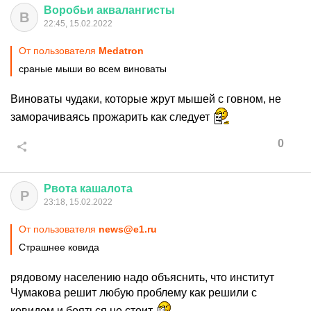
Воробьи
аквалангисты
В
22:45, 15.02.2022
От пользователя
Medatron
сраные мыши во всем виноваты
Виноваты чудаки, которые жрут мышей с говном, не
заморачиваясь прожарить как следует
0
Рвота
кашалота
Р
23:18, 15.02.2022
От пользователя
news@e1.ru
Страшнее ковида
рядовому населению надо объяснить, что институт
Чумакова решит любую проблему как решили с
ковидом и бояться не стоит