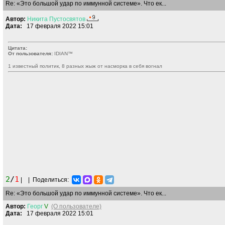
Re: «Это большой удар по иммунной системе». Что ек...
Автор:
Никита
Пустосвятов
Дата:
17 февраля 2022 15:01
Цитата:
От пользователя:
IDIАN™
1 известный политик, 8 разных жыж от насморка в себя вогнал
2
/
1
|
|
Поделиться:
Re: «Это большой удар по иммунной системе». Что ек...
Автор:
Георг
V
(О пользователе)
Дата:
17 февраля 2022 15:01