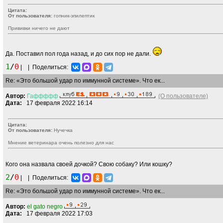
Цитата:
От пользователя:
гопник-эпилептик
Прививки ничего не дают
Да. Поставил пол года назад, и до сих пор не дали.
1
/
0
|
|
Поделиться:
Re: «Это большой удар по иммунной системе». Что ек...
Автор:
Гаффффф
(О пользователе)
Дата:
17 февраля 2022 16:14
Цитата:
От пользователя:
Нучечка
Мнение ветеринара очень полезно для нас
Кого она назвала своей дочкой? Свою собаку? Или кошку?
2
/
0
|
|
Поделиться:
Re: «Это большой удар по иммунной системе». Что ек...
Автор:
el gato negro
Дата:
17 февраля 2022 17:03