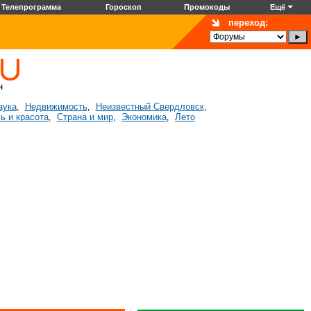
Телепрограмма
Гороскоп
Промокоды
Ещё
переход:
аука
Недвижимость
Неизвестный Свердловск
,
,
,
ь и красота
Страна и мир
Экономика
Лето
,
,
,