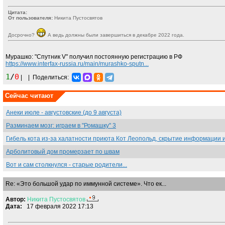
Цитата:
От пользователя:
Никита Пустосвятов
Досрочно?
А ведь должны были завершиться в декабре 2022 года.
Мурашко: "Спутник V" получил постоянную регистрацию в РФ
https://www.interfax-russia.ru/main/murashko-sputn...
1
/
0
|
|
Поделиться:
Сейчас читают
Анеки июле - августовские (до 9 августа)
Разминаем мозг: играем в "Ромашку" 3
Гибель кота из-за халатности приюта Кот Леопольд, скрытиe информации 
Арболитовый дом промерзает по швам
Вот и сам столкнулся - старые родители...
Re: «Это большой удар по иммунной системе». Что ек...
Автор:
Никита
Пустосвятов
Дата:
17 февраля 2022 17:13