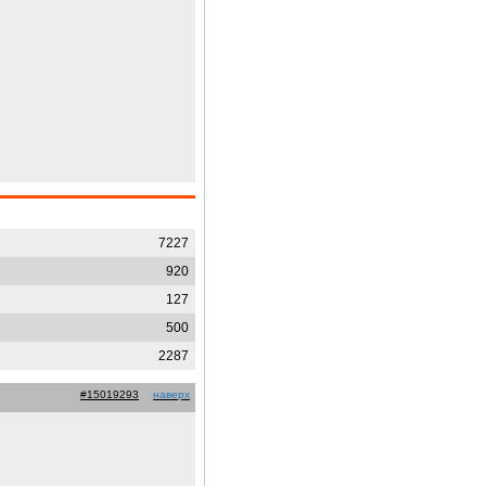
7227
920
127
500
2287
#15019293
наверх