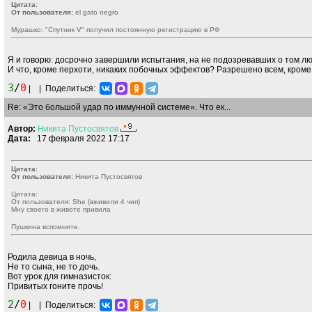
Цитата:
От пользователя:
el gato negro
Мурашко: "Спутник V" получил постоянную регистрацию в РФ
Я и говорю: досрочно завершили испытания, на не подозревавших о том л
И что, кроме перхоти, никаких побочных эффектов? Разрешено всем, кром
3
/
0
|
|
Поделиться:
Re: «Это большой удар по иммунной системе». Что ек...
Автор:
Никита
Пустосвятов
Дата:
17 февраля 2022 17:17
Цитата:
От пользователя:
Никита Пустосвятов
Цитата:
От пользователя: She (вживили 4 чип)
Мну своего в животе привила
Пушкина вспомните.
Родила девица в ночь,
Не то сына, не то дочь.
Вот урок для гимназисток:
Привитых гоните прочь!
2
/
0
|
|
Поделиться: