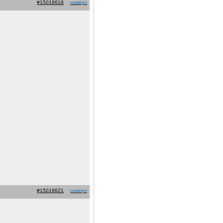
#15018618
наверх
#15018621
наверх