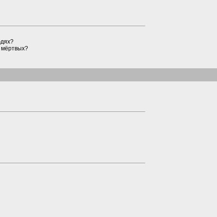
юдях?
е мёртвых?