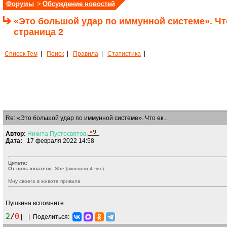
Форумы
>
Обсуждение новостей
«Это большой удар по иммунной системе». Чт
страница 2
Список Тем
|
Поиск
|
Правила
|
Статистика
|
Re: «Это большой удар по иммунной системе». Что ек...
Автор:
Никита
Пустосвятов
Дата:
17 февраля 2022 14:58
Цитата:
От пользователя:
She (вживили 4 чип)
Мну своего в животе привила
Пушкина вспомните.
2
/
0
|
|
Поделиться: