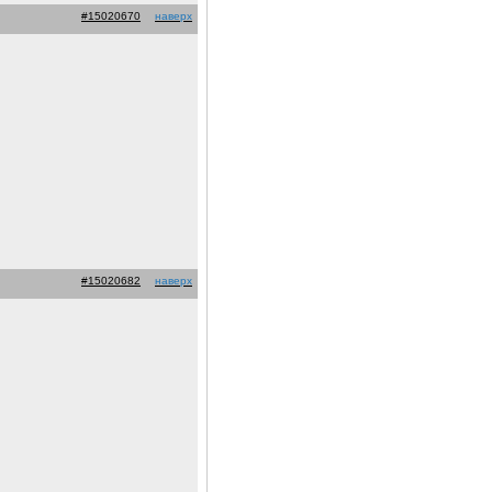
#15020670
наверх
#15020682
наверх