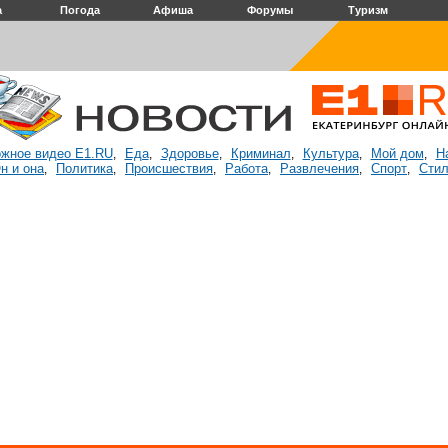
а
Погода
Афиша
Форумы
Туризм
жное видео E1.RU
Еда
Здоровье
Криминал
Культура
Мой дом
Н
,
,
,
,
,
,
н и она
Политика
Происшествия
Работа
Развлечения
Спорт
Стил
,
,
,
,
,
,