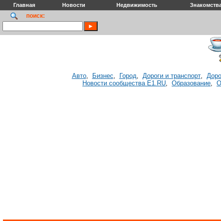
Главная
Новости
Недвижимость
Знакомств
поиск:
Авто
Бизнес
Город
Дороги и транспорт
Доро
,
,
,
,
Новости сообщества E1.RU
Образование
О
,
,