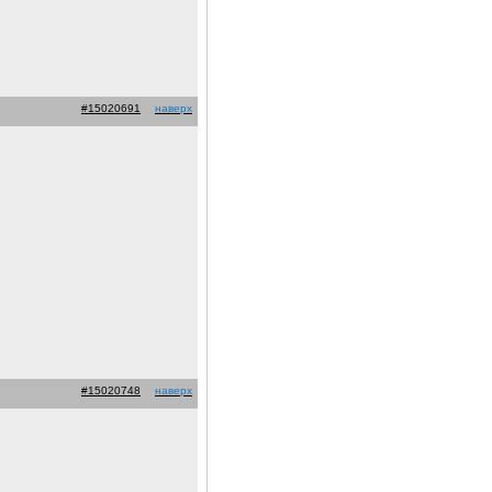
#15020691
наверх
#15020748
наверх