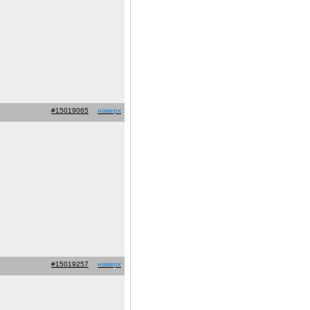
#15019065
наверх
#15019257
наверх