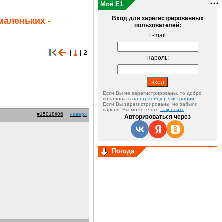
Мой E1
Вход для зарегистрированных
маленьких -
пользователей:
E-mail:
|
1
|
2
Пароль:
Если Вы не зарегистрированы, то добро
пожаловать
на страницу регистрации
.
Если Вы зарегистрированы, но забыли
пароль, Вы можете его
запросить
.
#15018606
наверх
Авторизоваться через
Погода