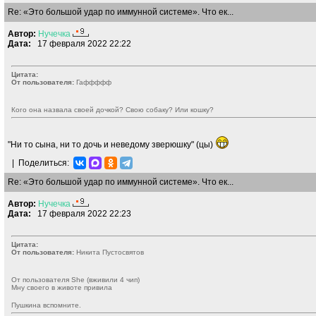
Re: «Это большой удар по иммунной системе». Что ек...
Автор:
Нучечка
Дата:
17 февраля 2022 22:22
Цитата:
От пользователя:
Гаффффф
Кого она назвала своей дочкой? Свою собаку? Или кошку?
"Ни то сына, ни то дочь и неведому зверюшку" (цы)
|
Поделиться:
Re: «Это большой удар по иммунной системе». Что ек...
Автор:
Нучечка
Дата:
17 февраля 2022 22:23
Цитата:
От пользователя:
Никита Пустосвятов
От пользователя She (вживили 4 чип)
Мну своего в животе привила
Пушкина вспомните.