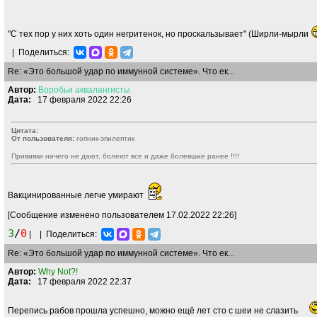
"С тех пор у них хоть один негритенок, но проскальзывает" (Ширли-мырли
|
Поделиться:
Re: «Это большой удар по иммунной системе». Что ек...
Автор:
Воробьи
аквалангисты
Дата:
17 февраля 2022 22:26
Цитата:
От пользователя:
гопник-эпилептик
Прививки ничего не дают, болеют все и даже болевшие ранее !!!!
Вакцинированные легче умирают
[Сообщение изменено пользователем 17.02.2022 22:26]
3
/
0
|
|
Поделиться:
Re: «Это большой удар по иммунной системе». Что ек...
Автор:
Why Not?!
Дата:
17 февраля 2022 22:37
Перепись рабов прошла успешно, можно ещё лет сто с шеи не слазить