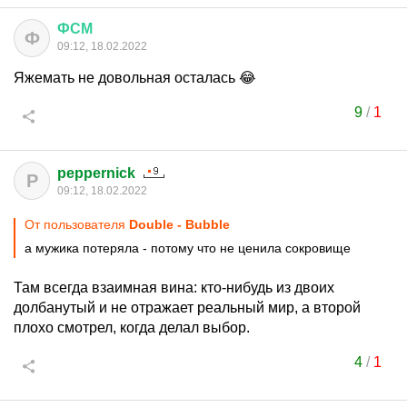
ФСМ
Ф
09:12, 18.02.2022
Яжемать не довольная осталась 😂
9
/
1
peppernick
P
09:12, 18.02.2022
От пользователя
Double - Bubble
а мужика потеряла - потому что не ценила сокровище
Там всегда взаимная вина: кто-нибудь из двоих
долбанутый и не отражает реальный мир, а второй
плохо смотрел, когда делал выбор.
4
/
1