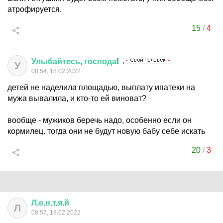
атрофируется.
15
/
4
Улыбайтесь
,
господа
!
У
08:54, 18.02.2022
детей не наделила площадью, выплату ипатеки на
мужа вывалила, и кто-то ей виноват?
вообще - мужиков беречь надо, особенно если он
кормилец. тогда они не будут новую бабу себе искать
20
/
3
Л
.
е
.
н
.
т
.
я
.
й
Л
08:57, 18.02.2022