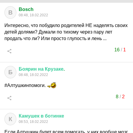
Bosch
B
08:48, 18.02.2022
Интересно, что побудило родителей НЕ наделять своих
детей долями? Думали по тихому через пару лет
продать что ли? Или просто глупость и лень ...
16
/
1
Боярин
на
Крузаке
.
Б
08:48, 18.02.2022
#Алтушкинпомоги.
8
/
2
Камушек
в
ботинке
К
08:53, 18.02.2022
Если Алтушкин будет всем помогать, у них вообще мозг