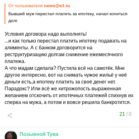
От пользователя
news@e1.ru
Бывший муж перестал платить за ипотеку, начал копиться
долг.
Условия договора надо выполнять!
...и как только перестал платить ипотеку подавать на
алименты. А с банком договорится на
реструктуризацию долгам снижение ежемесячного
платежа.
А что мадам сделала? Пустила всё на самотёк. Мне
другое интересно, вот на снимать чужое жильё у неё
деньги есть,а ипотеку платить за своё денег нет.
Парадокс? Или всё же хитрожопость выраженная
желанием отскочить от ипотечных платежей спихнув их
сперва на мужа, а потом и вовсе решила банкротится.
21
/
0
Позывной
Тува