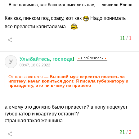
Я не понимаю, как банк мог выселить нас, — заявила Елена
Как как, пинком под сраку, вот как
Надо понимать
все прелести капитализма
11
/
1
Улыбайтесь
,
господа
!
У
08:47, 18.02.2022
От пользователя
— Бывший муж перестал платить за
ипотеку, начал копиться долг. Я писала губернатору и
президенту, это ни к чему не привело
а к чему это должно было привести? в попу поцелует
губернатор и квартиру оставит?
странная такая женщина
21
/
3