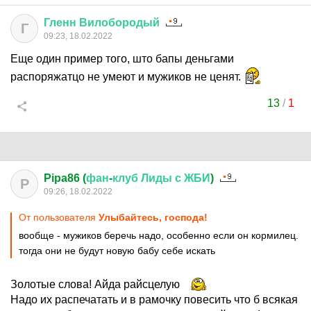
Гленн
Вилобородый
Г
09:23, 18.02.2022
Еще один пример того, што бапы деньгами
распоряжатцо не умеют и мужиков не ценят.
13
/
1
Pipa86 (
фан
-
клуб
Лиды
с
ЖБИ
)
P
09:26, 18.02.2022
От пользователя
Улыбайтесь, господа!
вообще - мужиков беречь надо, особенно если он кормилец.
тогда они не будут новую бабу себе искать
Золотые слова! Айда райсцелую
Надо их распечатать и в рамочку повесить что б всякая