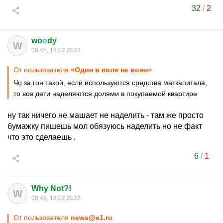
32
/
2
wo
о
dy
W
08:45, 18.02.2022
От пользователя
=Один в поле не воин=
Чо за гон такой, если используются средства маткапитала,
то все дети наделяются долями в покупаемой квартире
ну так ничего не машает не наделить - там же просто
бумажку пишешь мол обязуюсь наделить но не факт
что это сделаешь .
6
/
1
Why Not?!
W
08:45, 18.02.2022
От пользователя
news@e1.ru