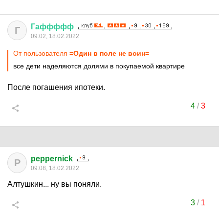
Гаффффф
Г
09:02, 18.02.2022
От пользователя
=Один в поле не воин=
все дети наделяются долями в покупаемой квартире
После погашения ипотеки.
4
/
3
peppernick
P
09:08, 18.02.2022
Алтушкин... ну вы поняли.
3
/
1