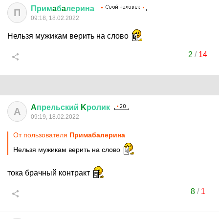
Прим
a
б
a
лерина
П
09:18, 18.02.2022
Нельзя мужикам верить на слово
2
/
14
A
прельский
K
ролик
A
09:19, 18.02.2022
От пользователя
Примaбaлерина
Нельзя мужикам верить на слово
тока брачный контракт
8
/
1