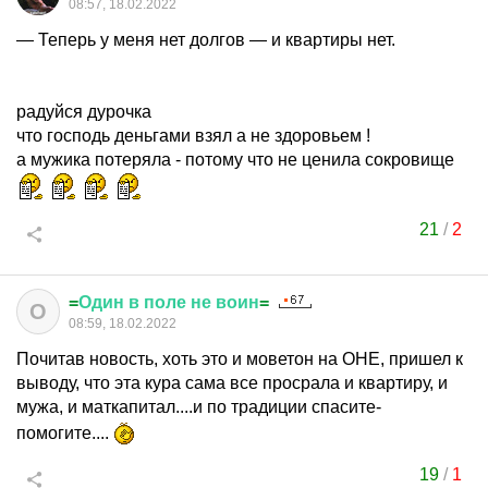
08:57, 18.02.2022
— Теперь у меня нет долгов — и квартиры нет.
радуйся дурочка
что господь деньгами взял а не здоровьем !
а мужика потеряла - потому что не ценила сокровище
21
/
2
=
Один
в
поле
не
воин
=
О
08:59, 18.02.2022
Почитав новость, хоть это и моветон на ОНЕ, пришел к
выводу, что эта кура сама все просрала и квартиру, и
мужа, и маткапитал....и по традиции спасите-
помогите....
19
/
1