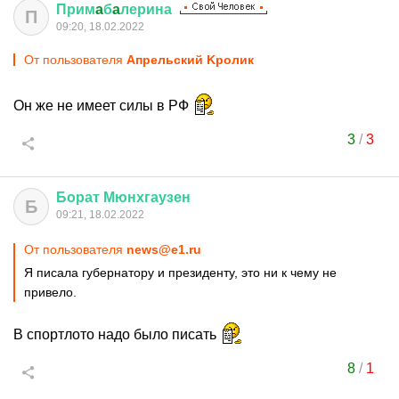
Прим
a
б
a
лерина
П
09:20, 18.02.2022
От пользователя
Aпрельский Kролик
Он же не имеет силы в РФ
3
/
3
Борат
Мюнхгаузен
Б
09:21, 18.02.2022
От пользователя
news@e1.ru
Я писала губернатору и президенту, это ни к чему не
привело.
В спортлото надо было писать
8
/
1