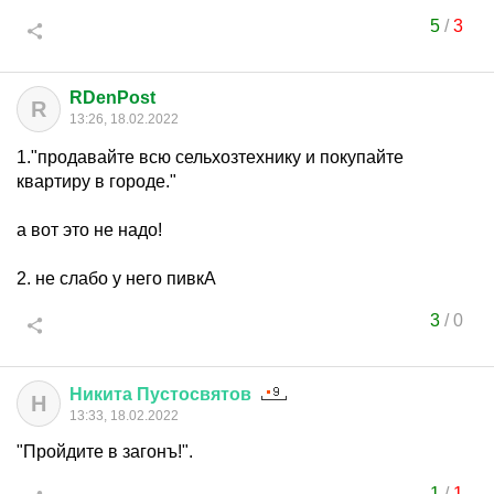
5
/
3
RDenPost
R
13:26, 18.02.2022
1."продавайте всю сельхозтехнику и покупайте
квартиру в городе."
а вот это не надо!
2. не слабо у него пивкА
3
/
0
Никита
Пустосвятов
Н
13:33, 18.02.2022
"Пройдите в загонъ!".
1
/
1