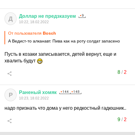
Доллар
не
предзказуем
Д
10:22, 18.02.2022
От пользователя
Bosch
А Ведист-то алканавт. Пива как на роту солдат запасено
Пусть в козаки записывается, детей вернут, еще и
хвалить будут
8
/
2
Раненый
хомяк
Р
10:23, 18.02.2022
надо признать что дома у него редкостный гадюшник..
9
/
2