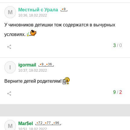
Местный
с
Урала
М
10:36, 18.02.2022
У чиновников детишки тож содержатся в вычурных
условиях.
3
/
0
igormail
I
10:37, 18.02.2022
Верните детей родителям!
9
/
2
Mar$el
M
10:51, 18.02.2022