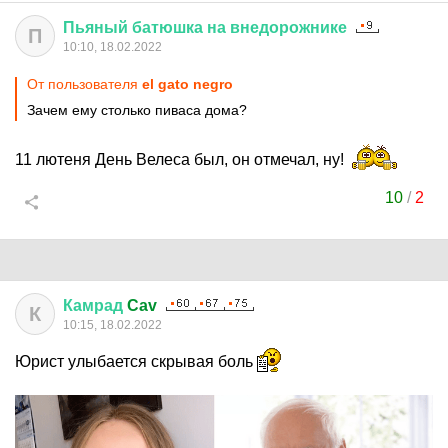
Пьяный
батюшка
на
внедорожнике
П
10:10, 18.02.2022
От пользователя
el gato negro
Зачем ему столько пиваса дома?
11 лютеня День Велеса был, он отмечал, ну!
10
/
2
Камрад
Cav
К
10:15, 18.02.2022
Юрист улыбается скрывая боль