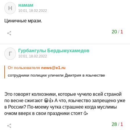
намам
Н
10:01, 18.02.2022
Циничные мрази.
20
/
1
Гурбангулы
Бердымухамедов
Г
10:01, 18.02.2022
От пользователя
news@e1.ru
сотрудники полиции уличили Дмитрия в язычестве
Это говорят колхозники, которые чучело всей страной
по весне сжигают 😀👍 А что, язычество запрещено уже
в России? По-моему чутка страшнее когда муслимы
очком вверх в свои праздники стоят 🥳
28
/
1