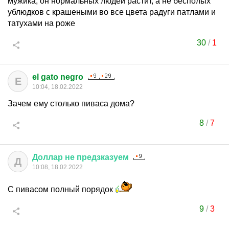
мужика, он нормальных людей растит, а не бесполых
ублюдков с крашеными во все цвета радуги патлами и
татухами на роже
30
/
1
el gato negro
E
10:04, 18.02.2022
Зачем ему столько пиваса дома?
8
/
7
Доллар
не
предзказуем
Д
10:08, 18.02.2022
С пивасом полный порядок
9
/
3