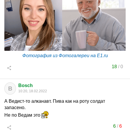
Фотография из Фотогалереи на E1.ru
18
/
0
Bosch
B
10:20, 18.02.2022
А Ведист-то алканавт. Пива как на роту солдат
запасено.
Не по Ведам это
6
/
6