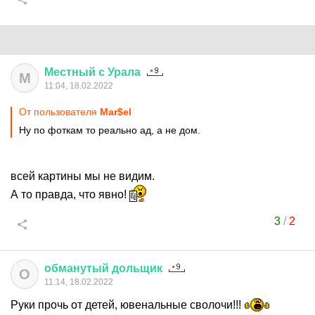
Местный
с
Урала
М
11:04, 18.02.2022
От пользователя
Mar$el
Ну по фоткам то реально ад, а не дом.
всей картины мы не видим.
А то правда, что явно!
3
/
2
обманутый
дольщик
О
11:14, 18.02.2022
Руки прочь от детей, ювенальные сволочи!!!