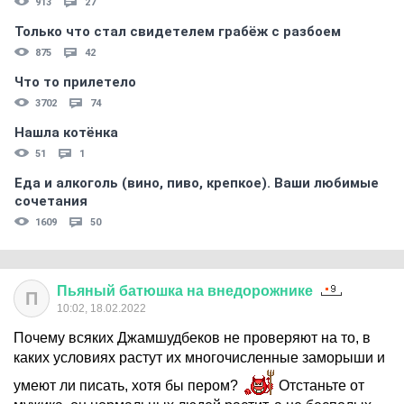
913
27
Только что стал свидетелем грабёж с разбоем
875
42
Что то прилетело
3702
74
Нашла котёнка
51
1
Еда и алкоголь (вино, пиво, крепкое). Ваши любимые
сочетания
1609
50
Пьяный
батюшка
на
внедорожнике
П
10:02, 18.02.2022
Почему всяких Джамшудбеков не проверяют на то, в
каких условиях растут их многочисленные заморыши и
умеют ли писать, хотя бы пером?
Отстаньте от