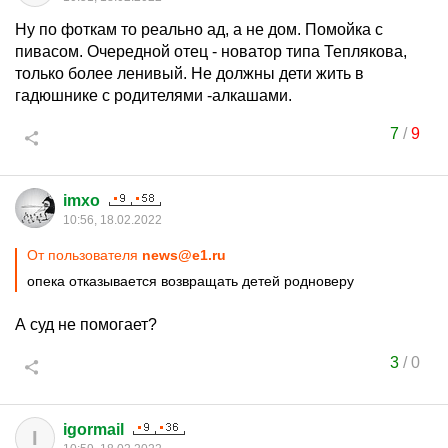
Ну по фоткам то реально ад, а не дом. Помойка с
пивасом. Очередной отец - новатор типа Теплякова,
только более ленивый. Не должны дети жить в
гадюшнике с родителями -алкашами.
7
/
9
imxo
10:56, 18.02.2022
От пользователя
news@e1.ru
опека отказывается возвращать детей родноверу
А суд не помогает?
3
/
0
igormail
I