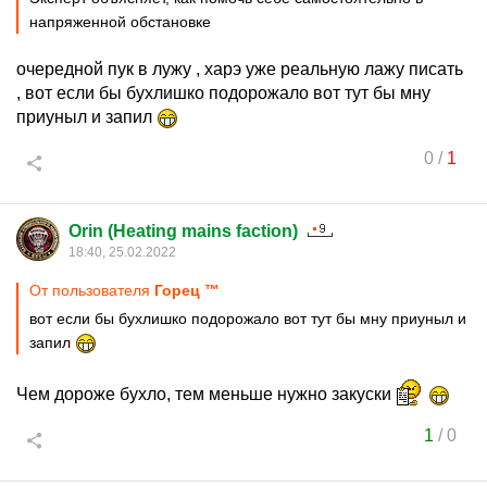
напряженной обстановке
очередной пук в лужу , харэ уже реальную лажу писать
, вот если бы бухлишко подорожало вот тут бы мну
приуныл и запил
0
/
1
Orin (Heating mains faction)
18:40, 25.02.2022
От пользователя
Горец ™
вот если бы бухлишко подорожало вот тут бы мну приуныл и
запил
Чем дороже бухло, тем меньше нужно закуски
1
/
0