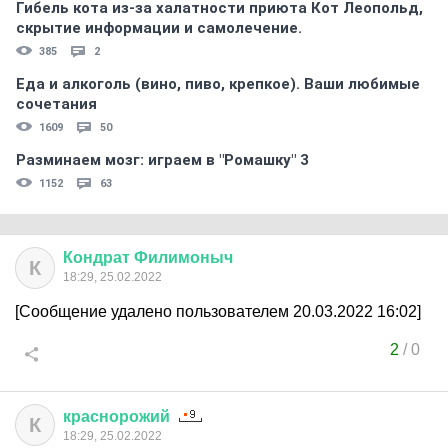
Гибель кота из-за халатности приюта Кот Леопольд,
скрытиe информации и самолечение.
385
2
Еда и алкоголь (вино, пиво, крепкое). Ваши любимые
сочетания
1609
50
Разминаем мозг: играем в "Ромашку" 3
1152
63
Кондрат
Филимоныч
К
18:29, 25.02.2022
[Сообщение удалено пользователем 20.03.2022 16:02]
2
/
0
краснорожий
К
18:29, 25.02.2022