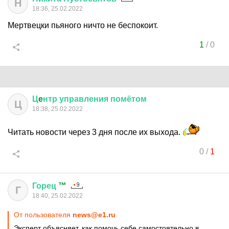
Н
18:36, 25.02.2022
Мертвецки пьяного ничто не беспокоит.
1
/
0
Ц
e
нтр
управления
помётом
Ц
18:38, 25.02.2022
Читать новости через 3 дня после их выхода.
0
/
1
Горец
™
Г
18:40, 25.02.2022
От пользователя
news@e1.ru
Эксперт объясняет, как помочь себе самостоятельно в