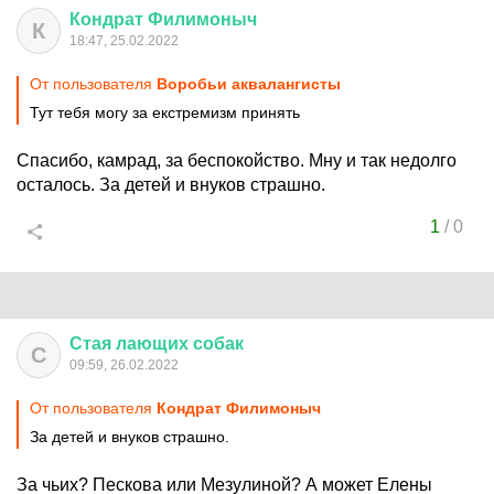
Кондрат
Филимоныч
К
18:47, 25.02.2022
От пользователя
Воробьи аквалангисты
Тут тебя могу за екстремизм принять
Спасибо, камрад, за беспокойство. Мну и так недолго
осталось. За детей и внуков страшно.
1
/
0
Стая
лающих
собак
С
09:59, 26.02.2022
От пользователя
Кондрат Филимоныч
За детей и внуков страшно.
За чьих? Пескова или Мезулиной? А может Елены