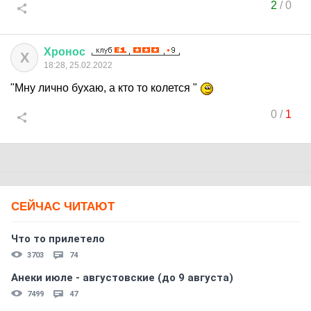
2
/
0
Хронос
Х
18:28, 25.02.2022
"Мну лично бухаю, а кто то колется "
0
/
1
СЕЙЧАС ЧИТАЮТ
Что то прилетело
3703
74
Анеки июле - августовские (до 9 августа)
7499
47