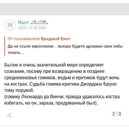
Ныч
Н
10:27, 27.02.2022
От пользователя
Вредный Енот
Да не ссыте еврогомики .. вскоре будете дровами свои избы
топить ..
Бытие в очень значительной мере определяет
сознание, посему при возвращению в позднее
средневековье гомиков, ведьм и еритиков будут жечь
на кострах. Судьба гомика-еритика Джордано Бруно
тому порукой.
(гомику Леонардо да Винчи, правда удавалось костра
избегать, но он, зараза, продуманный был).
2
/
3