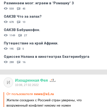
Разминаем мозг: играем в "Ромашку" 3
558
45
ОАКЗВ Что за запах?
670
13
ОАКЗВ Бабушкофон.
1149
27
Путешествие на край Африки.
195
5
Одиссея Нолана в кинотеатрах Екатеринбурга
288
16
Изощренная
Фея
И
10:06, 27.02.2022
От пользователя
news@e1.ru
Жители соседних с Россией стран уверены, что
вооруженный конфликт никому не нужен