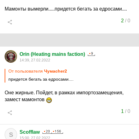
Мамонты вымерли.....придется бегать за едросами....
2
/
0
Orin (Heating mains faction)
14:39, 27.02.2022
От пользователя
Чумаcher2
придется бегать за едросами....
Оне жирные. Пойдет, в рамках импортозамещения,
замест мамонтов
1
/
0
Scofflaw
S
15:00, 27.02.2022