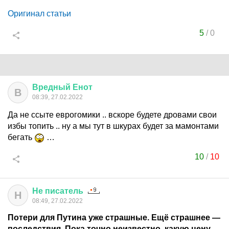
Оригинал статьи
5
/
0
Вредный
Енот
В
08:39, 27.02.2022
Да не ссыте еврогомики .. вскоре будете дровами свои
избы топить .. ну а мы тут в шкурах будет за мамонтами
бегать
…
10
/
10
Не
писатель
Н
08:49, 27.02.2022
Потери для Путина уже страшные. Ещё страшнее —
последствия. Пока точно неизвестно, какую цену