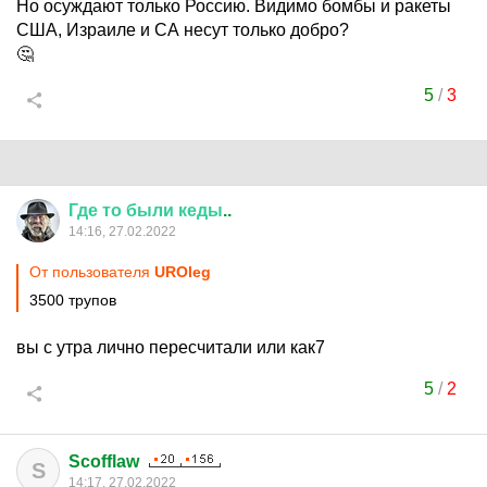
Но осуждают только Россию. Видимо бомбы и ракеты
США, Израиле и СА несут только добро?
🤔
5
/
3
Где
то
были
кеды
..
14:16, 27.02.2022
От пользователя
UROleg
3500 трупов
вы с утра лично пересчитали или как7
5
/
2
Scofflaw
S
14:17, 27.02.2022