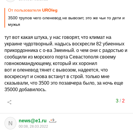
От пользователя
UROleg
3500 трупов чего оленевод не вывозит, это же чьи то дети и
мужья
тут вот какая штука, у нас говорят, что климат на
украине чудотворный. надысь воскресли 82 убиенных
прикордонника с о-ва Змеиный. о чем они с радостью и
сообщили из морского порта Севастополя своему
говнокомандующему, который их хоронил
вот и оленевод тянет с вывозом, надеется, что
воскреснут и снова встанут в строй. только мне
сказывали, что 3500 это позавчера было, за ночь еще
35000 добавилось.
3
/
2
news@e1.ru
N
00:08, 28.03.2022