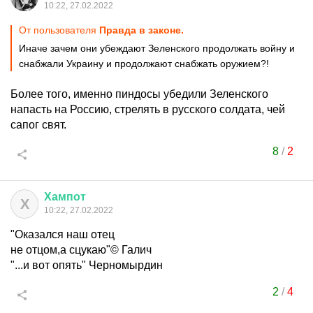
10:22, 27.02.2022
От пользователя
Правда в законе.
Иначе зачем они убеждают Зеленского продолжать войну и
снабжали Украину и продолжают снабжать оружием?!
Более того, именно пиндосы убедили Зеленского
напасть на Россию, стрелять в русского солдата, чей
сапог свят.
8
/
2
Хампот
Х
10:22, 27.02.2022
"Оказался наш отец
не отцом,а сцукаю"© Галич
"...и вот опять" Черномырдин
2
/
4