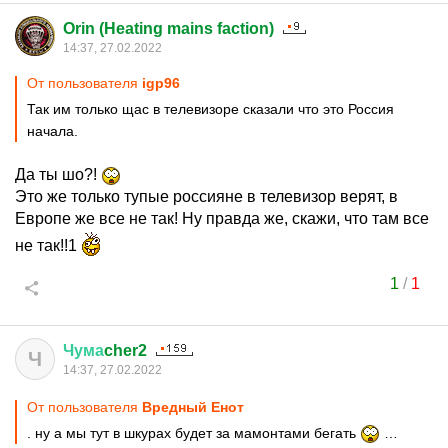
Orin (Heating mains faction)
14:37, 27.02.2022
От пользователя
igp96
Так им только щас в телевизоре сказали что это Россия
начала.
Да ты шо?!
Это же только тупые россияне в телевизор верят, в
Европе же все не так! Ну правда же, скажи, что там все
не так!!1
1
/
1
Чума
cher2
Ч
14:37, 27.02.2022
От пользователя
Вредный Енот
. ну а мы тут в шкурах будет за мамонтами бегать
…