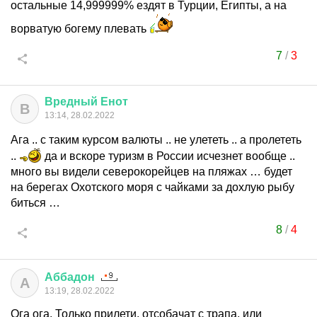
остальные 14,999999% ездят в Турции, Египты, а на
ворватую богему плевать
7
/
3
Вредный
Енот
В
13:14, 28.02.2022
Ага .. с таким курсом валюты .. не улететь .. а пролететь
..
да и вскоре туризм в России исчезнет вообще ..
много вы видели северокорейцев на пляжах … будет
на берегах Охотского моря с чайками за дохлую рыбу
биться …
8
/
4
Аббадон
А
13:19, 28.02.2022
Ога ога. Только прилети, отсобачат с трапа, или