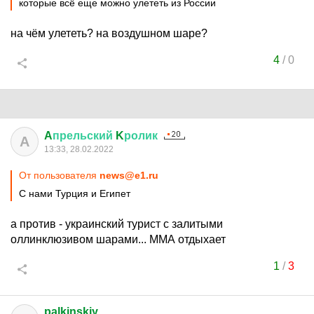
которые всё еще можно улететь из России
на чём улететь? на воздушном шаре?
4
/
0
A
прельский
K
ролик
A
13:33, 28.02.2022
От пользователя
news@e1.ru
С нами Турция и Египет
а против - украинский турист с залитыми
оллинклюзивом шарами... ММА отдыхает
1
/
3
palkinskiy