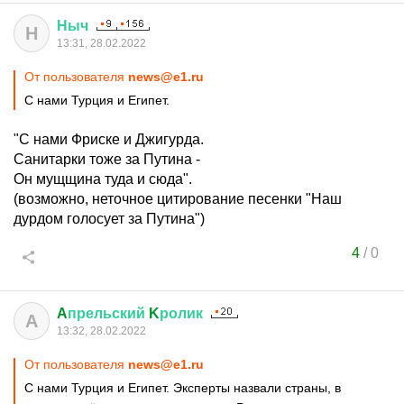
Ныч
Н
13:31, 28.02.2022
От пользователя
news@e1.ru
С нами Турция и Египет.
"С нами Фриске и Джигурда.
Санитарки тоже за Путина -
Он мущщина туда и сюда".
(возможно, неточное цитирование песенки "Наш
дурдом голосует за Путина")
4
/
0
A
прельский
K
ролик
A
13:32, 28.02.2022
От пользователя
news@e1.ru
С нами Турция и Египет. Эксперты назвали страны, в