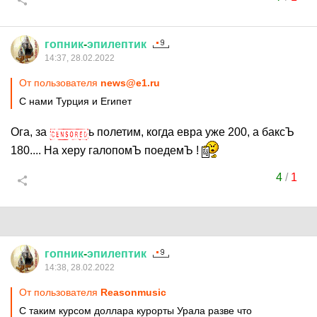
гопник
-
эпилептик
14:37, 28.02.2022
От пользователя
news@e1.ru
С нами Турция и Египет
Ога, за
ь полетим, когда евра уже 200, а баксЪ
180.... На херу галопомЪ поедемЪ !
4
/
1
гопник
-
эпилептик
14:38, 28.02.2022
От пользователя
Reasonmusic
С таким курсом доллара курорты Урала разве что