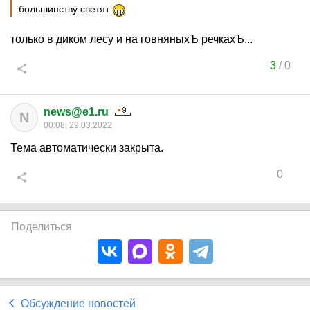
большинству светят
только в диком лесу и на говняныхЪ речкахЪ...
3
/
0
news@e1.ru
N
00:08, 29.03.2022
Тема автоматически закрыта.
0
Поделиться
Обсуждение новостей