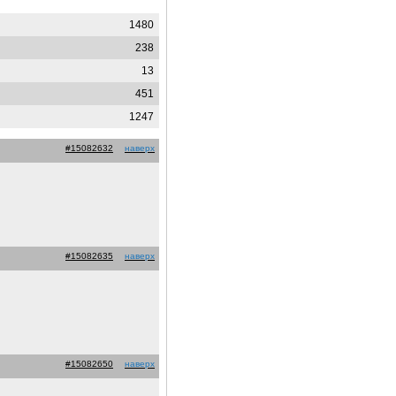
1480
238
13
451
1247
#15082632
наверх
#15082635
наверх
#15082650
наверх