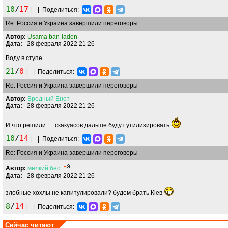
10
/
17
|
|
Поделиться:
Re: Россия и Украина завершили переговоры
Автор:
Usama ban-laden
Дата:
28 февраля 2022 21:26
Воду в ступе..
21
/
0
|
|
Поделиться:
Re: Россия и Украина завершили переговоры
Автор:
Вредный
Енот
Дата:
28 февраля 2022 21:26
И что решили … скакуасов дальше будут утилизировать
..
10
/
14
|
|
Поделиться:
Re: Россия и Украина завершили переговоры
Автор:
мелкий
бес
Дата:
28 февраля 2022 21:26
злобные хохлы не капитулировали? будем брать Кiев
8
/
14
|
|
Поделиться:
Сейчас читают