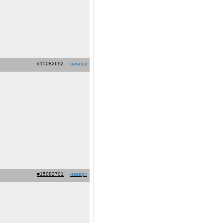
#15082692
наверх
#15082701
наверх