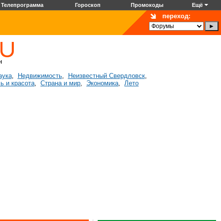
Телепрограмма
Гороскоп
Промокоды
Ещё
переход:
аука
Недвижимость
Неизвестный Свердловск
,
,
,
ь и красота
Страна и мир
Экономика
Лето
,
,
,