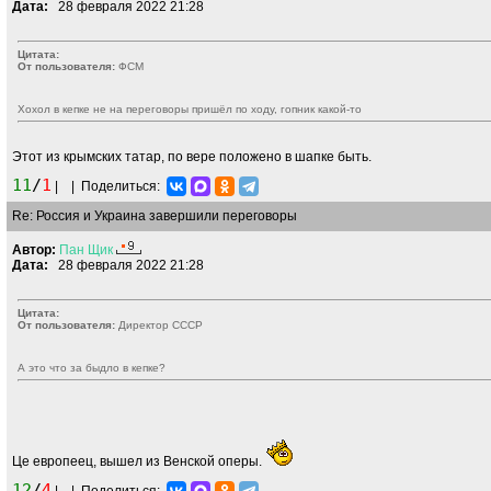
Дата:
28 февраля 2022 21:28
Цитата:
От пользователя:
ФСМ
Хохол в кепке не на переговоры пришёл по ходу, гопник какой-то
Этот из крымских татар, по вере положено в шапке быть.
11
/
1
|
|
Поделиться:
Re: Россия и Украина завершили переговоры
Автор:
Пан
Щик
Дата:
28 февраля 2022 21:28
Цитата:
От пользователя:
Директор СССР
А это что за быдло в кепке?
Це европеец, вышел из Венской оперы.
12
/
4