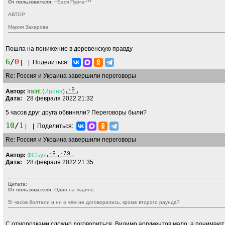
От пользователя:
~Бася Пурга~**
АВТОР
Мария Захарова
Пошла на понижение в деревенскую правду
6
/
0
|
|
Поделиться:
Re: Россия и Украина завершили переговоры
Автор:
IraIrit (
Ирина
)
Дата:
28 февраля 2022 21:32
5 часов друг друга обвиняли? Переговоры были?
10
/
1
|
|
Поделиться:
Re: Россия и Украина завершили переговоры
Автор:
ФСБук
Дата:
28 февраля 2022 21:35
Цитата:
От пользователя:
Один на льдине.
5! часов болтали и ни о чём не договорились, кроме второго раунда?
С отморозками сложно договориться. Видимо аргументов мало, а понимают 