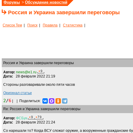
Форумы
>
Обсуждение новостей
Россия и Украина завершили переговоры
Список Тем
|
Поиск
|
Правила
|
Статистика
|
Россия и Украина завершили переговоры
Автор:
news@e1.ru
Дата:
28 февраля 2022 21:19
Стороны разговаривали около пяти часов
Оригинал статьи
2
/
6
|
|
Поделиться:
Re: Россия и Украина завершили переговоры
Автор:
ФСБук
Дата:
28 февраля 2022 21:24
Со нарешали то? Когда ВСУ сложат оружие, а вооруженные гражданские бу