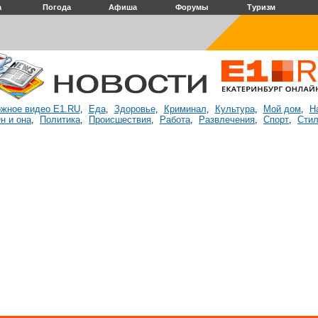
а
Погода
Афиша
Форумы
Туризм
жное видео E1.RU
Еда
Здоровье
Криминал
Культура
Мой дом
Н
,
,
,
,
,
,
н и она
Политика
Происшествия
Работа
Развлечения
Спорт
Стил
,
,
,
,
,
,