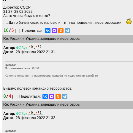
Директор СССР
21:27, 28.02.2022
А это что за быдло в кепке?
…. Да то бичей каких то наловили .. и туда привезли .. переговорщики
10
/
5
|
|
Поделиться:
Re: Россия и Украина завершили переговоры
Автор:
ФСБук
Дата:
28 февраля 2022 21:31
Цитата:
От пользователя:
ФСМ
Хохол в кепке не на переговоры пришёл по ходу, гопник какой-то
Видимо полевой командир террористов.
8
/
4
|
|
Поделиться:
Re: Россия и Украина завершили переговоры
Автор:
ФСБук
Дата:
28 февраля 2022 21:32
Цитата: