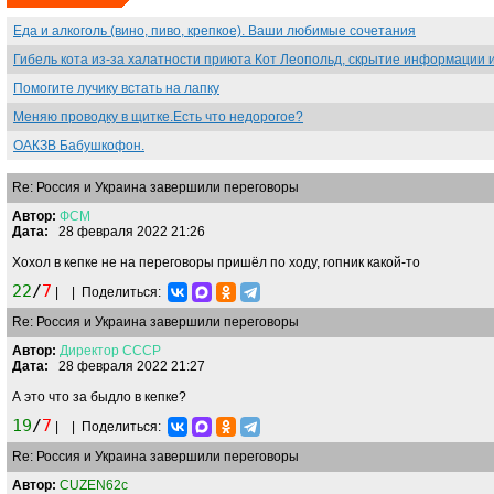
Еда и алкоголь (вино, пиво, крепкое). Ваши любимые сочетания
Гибель кота из-за халатности приюта Кот Леопольд, скрытиe информации 
Помогите лучику встать на лапку
Меняю проводку в щитке.Есть что недорогое?
ОАКЗВ Бабушкофон.
Re: Россия и Украина завершили переговоры
Автор:
ФСМ
Дата:
28 февраля 2022 21:26
Хохол в кепке не на переговоры пришёл по ходу, гопник какой-то
22
/
7
|
|
Поделиться:
Re: Россия и Украина завершили переговоры
Автор:
Директор
СССР
Дата:
28 февраля 2022 21:27
А это что за быдло в кепке?
19
/
7
|
|
Поделиться:
Re: Россия и Украина завершили переговоры
Автор:
CUZEN62c