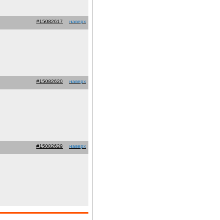
#15082617
наверх
#15082620
наверх
#15082629
наверх