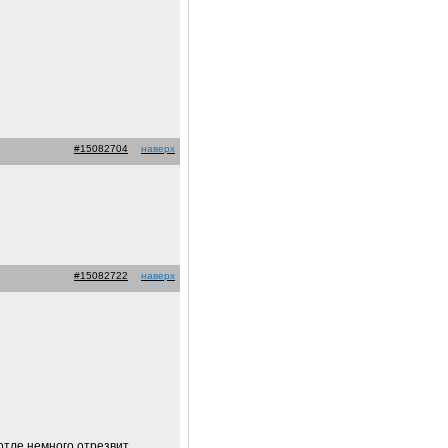
#15082704
наверх
#15082722
наверх
отле немного отрезвит