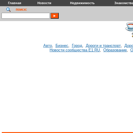
Главная
Новости
Недвижимость
Знакомств
поиск:
Авто
Бизнес
Город
Дороги и транспорт
Доро
,
,
,
,
Новости сообщества E1.RU
Образование
О
,
,