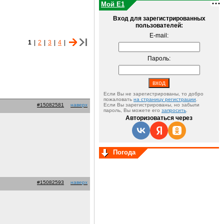
Мой E1
Вход для зарегистрированных
пользователей:
E-mail:
1
|
2
|
3
|
4
|
Пароль:
Если Вы не зарегистрированы, то добро
пожаловать
на страницу регистрации
.
#15082581
наверх
Если Вы зарегистрированы, но забыли
пароль, Вы можете его
запросить
.
Авторизоваться через
Погода
#15082593
наверх