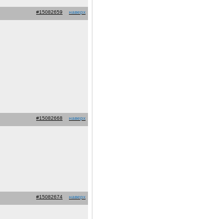
#15082659
наверх
#15082668
наверх
#15082674
наверх