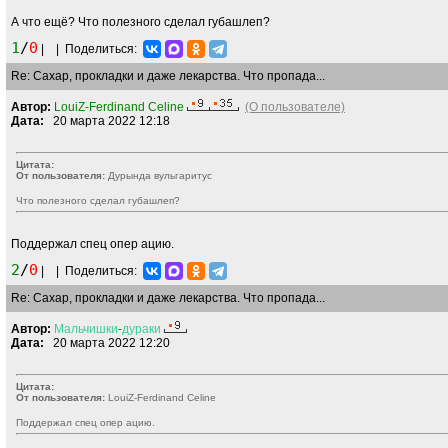
А что ещё? Что полезного сделал губашлеп?
1
/
0
|
|
Поделиться:
Re: Сахар, прокладки и даже лекарства. Что пропада...
Автор:
LouiZ-Ferdinand Celine
(О пользователе)
Дата:
20 марта 2022 12:18
Цитата:
От пользователя:
Дурында вульгаритус
Что полезного сделал губашлеп?
Поддержал спец опер ацию.
2
/
0
|
|
Поделиться:
Re: Сахар, прокладки и даже лекарства. Что пропада...
Автор:
Мальчишки
-
дураки
Дата:
20 марта 2022 12:20
Цитата:
От пользователя:
LouiZ-Ferdinand Celine
Поддержал спец опер ацию.