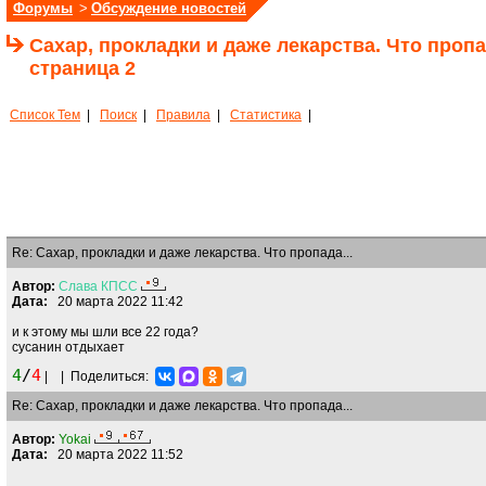
Форумы
>
Обсуждение новостей
Сахар, прокладки и даже лекарства. Что проп
страница 2
Список Тем
|
Поиск
|
Правила
|
Статистика
|
Re: Сахар, прокладки и даже лекарства. Что пропада...
Автор:
Слава
КПСС
Дата:
20 марта 2022 11:42
и к этому мы шли все 22 года?
сусанин отдыхает
4
/
4
|
|
Поделиться:
Re: Сахар, прокладки и даже лекарства. Что пропада...
Автор:
Yokai
Дата:
20 марта 2022 11:52