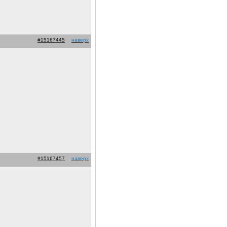
#15167445
наверх
#15167457
наверх