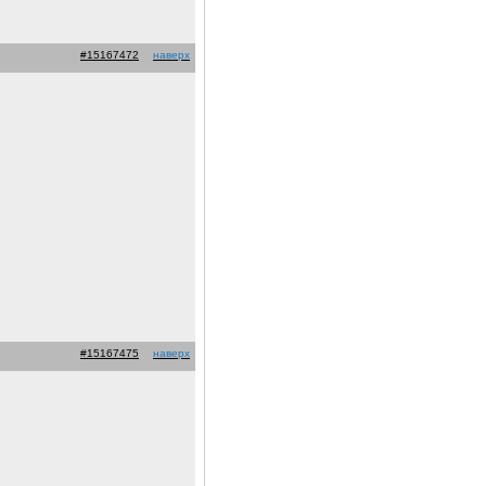
#15167472
наверх
#15167475
наверх