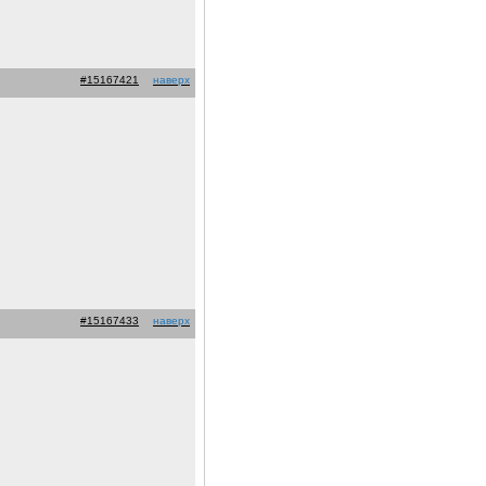
#15167421
наверх
#15167433
наверх