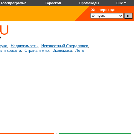
Телепрограмма
Гороскоп
Промокоды
Ещё
переход:
аука
Недвижимость
Неизвестный Свердловск
,
,
,
ь и красота
Страна и мир
Экономика
Лето
,
,
,