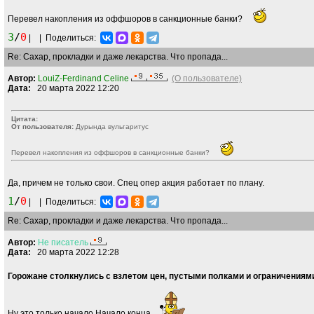
Перевел накопления из оффшоров в санкционные банки?
3
/
0
|
|
Поделиться:
Re: Сахар, прокладки и даже лекарства. Что пропада...
Автор:
LouiZ-Ferdinand Celine
(О пользователе)
Дата:
20 марта 2022 12:20
Цитата:
От пользователя:
Дурында вульгаритус
Перевел накопления из оффшоров в санкционные банки?
Да, причем не только свои. Спец опер акция работает по плану.
1
/
0
|
|
Поделиться:
Re: Сахар, прокладки и даже лекарства. Что пропада...
Автор:
Не
писатель
Дата:
20 марта 2022 12:28
Горожане столкнулись с взлетом цен, пустыми полками и ограничениям
Ну это только начало.Начало конца.