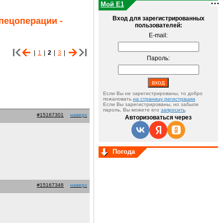
Мой E1
Вход для зарегистрированных
спецоперации -
пользователей:
E-mail:
|
1
|
2
|
3
|
Пароль:
Если Вы не зарегистрированы, то добро
пожаловать
на страницу регистрации
.
Если Вы зарегистрированы, но забыли
пароль, Вы можете его
запросить
.
#15167301
наверх
Авторизоваться через
Погода
#15167346
наверх