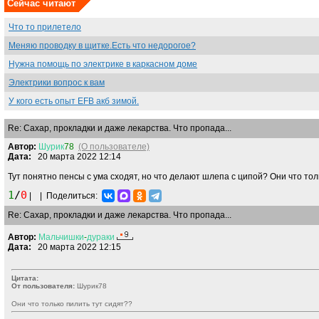
Сейчас читают
Что то прилетело
Меняю проводку в щитке.Есть что недорогое?
Нужна помощь по электрике в каркасном доме
Электрики вопрос к вам
У кого есть опыт EFB акб зимой.
Re: Сахар, прокладки и даже лекарства. Что пропада...
Автор:
Шурик
78
(О пользователе)
Дата:
20 марта 2022 12:14
Тут понятно пенсы с ума сходят, но что делают шлепа с ципой? Они что тол
1
/
0
|
|
Поделиться:
Re: Сахар, прокладки и даже лекарства. Что пропада...
Автор:
Мальчишки
-
дураки
Дата:
20 марта 2022 12:15
Цитата:
От пользователя:
Шурик78
Они что только пилить тут сидят??