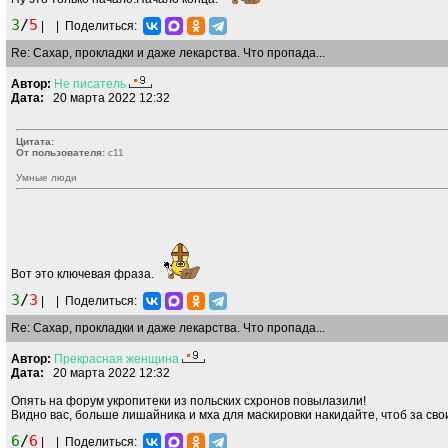
3
/
5
|
|
Поделиться:
Re: Сахар, прокладки и даже лекарства. Что пропада...
Автор:
Не
писатель
Дата:
20 марта 2022 12:32
Цитата:
От пользователя:
c11
Умные люди
Вот это ключевая фраза.
3
/
3
|
|
Поделиться:
Re: Сахар, прокладки и даже лекарства. Что пропада...
Автор:
Прекрасная
женщина
Дата:
20 марта 2022 12:32
Опять на форум укропитеки из польских схронов повылазили!
Видно вас, больше лишайника и мха для маскировки накидайте, чтоб за сво
6
/
6
|
|
Поделиться: