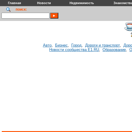
Главная
Новости
Недвижимость
Знакомств
поиск:
Авто
Бизнес
Город
Дороги и транспорт
Доро
,
,
,
,
Новости сообщества E1.RU
Образование
О
,
,