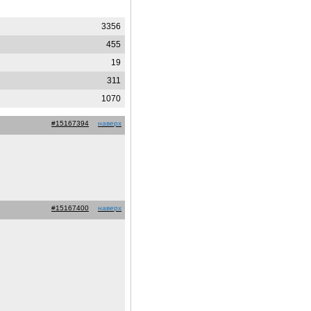
3356
455
19
311
1070
#15167394
наверх
#15167400
наверх