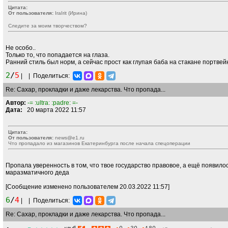
Цитата:
От пользователя:
IraIrit (Ирина)
Следите за моим творчеством?
Не особо..
Только то, что попадается на глаза.
Ранний стиль был норм, а сейчас прост как глупая баба на стакане портвей
2
/
5
|
|
Поделиться:
Re: Сахар, прокладки и даже лекарства. Что пропада...
Автор:
-= :ultra: :padre: =-
Дата:
20 марта 2022 11:57
Цитата:
От пользователя:
news@e1.ru
Что пропадало из магазинов Екатеринбурга после начала спецоперации
Пропала уверенность в том, что твое государство правовое, а ещё появилос
маразматичного деда
[Сообщение изменено пользователем 20.03.2022 11:57]
6
/
4
|
|
Поделиться:
Re: Сахар, прокладки и даже лекарства. Что пропада...