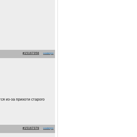
#15167358
наверх
тся из-за прихоти старого
#15167379
наверх