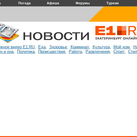
а
Погода
Афиша
Форумы
Туризм
жное видео E1.RU
Еда
Здоровье
Криминал
Культура
Мой дом
Н
,
,
,
,
,
,
н и она
Политика
Происшествия
Работа
Развлечения
Спорт
Стил
,
,
,
,
,
,