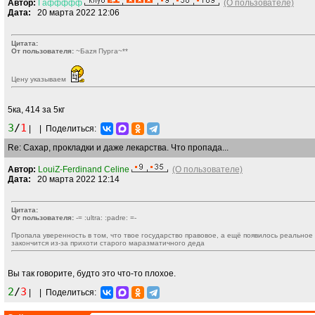
Автор:
Гаффффф
(О пользователе)
Дата:
20 марта 2022 12:06
Цитата:
От пользователя:
~Баzя Пурга~**
Цену указываем
5ка, 414 за 5кг
3
/
1
|
|
Поделиться:
Re: Сахар, прокладки и даже лекарства. Что пропада...
Автор:
LouiZ-Ferdinand Celine
(О пользователе)
Дата:
20 марта 2022 12:14
Цитата:
От пользователя:
-= :ultra: :padre: =-
Пропала уверенность в том, что твое государство правовое, а ещё появилось реальное
закончится из-за прихоти старого маразматичного деда
Вы так говорите, будто это что-то плохое.
2
/
3
|
|
Поделиться: