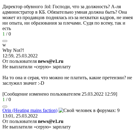
Директор обувного
:lol:
Господи, что за должность? А-ля
администратор в КБ. Обязательно умная должна быть? Она
может из продавцов поднялась из-за нехватки кадров, не имея
ни опыта, ни образования за плечами. Судя по всему, так и
есть
1
/
0
w
Why Not?!
12:59, 25.03.2022
От пользователя
news@e1.ru
Не выплатили «серую» зарплату
На то она и серая, что можно не платить, какие претензии? не
заслужил значит
:-D
[Сообщение изменено пользователем 25.03.2022 12:59]
1
/
0
Orin (Heating mains faction)
13:01, 25.03.2022
От пользователя
news@e1.ru
Не выплатили «серую» зарплату