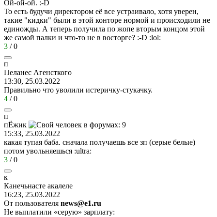
Ой-ой-ой.
:-D
То есть будучи директором её все устраивало, хотя уверен,
такие "кидки" были в этой конторе нормой и происходили не
единожды. А теперь получила по жопе вторым концом этой
же самой палки и что-то не в восторге?
:-D
:lol:
3
/
0
п
Пеланес
Агенсткого
13:30, 25.03.2022
Правильно что уволили истеричку-стукачку.
4
/
0
п
пЁжик
15:33, 25.03.2022
какая тупая баба. сначала получаешь все зп (серые белые)
потом увольняешься
:ultra:
3
/
0
к
Канечьнасте
акалеле
16:23, 25.03.2022
От пользователя
news@e1.ru
Не выплатили «серую» зарплату: