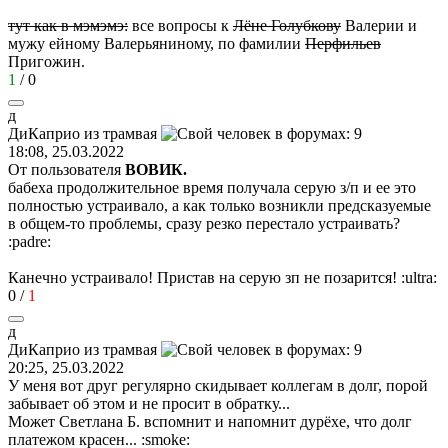
тут как в мэмэмэ:
все вопросы к
Лёне Голубкову
Валерии и
мужу ейному Валерьяниному, по фамилии
Перфильев
Пригожин.
1
/
0
д
ДиКаприо
из
трамвая
18:08, 25.03.2022
От пользователя
ВОВИК.
бабеха продолжительное время получала серую з/п и ее это
полностью устраивало, а как только возникли предсказуемые
в общем-то проблемы, сразу резко перестало устраивать?
:padre:
Канечно устраивало! Пристав на серую зп не позарится!
:ultra:
0
/
1
д
ДиКаприо
из
трамвая
20:25, 25.03.2022
У меня вот друг регулярно скидывает коллегам в долг, порой
забывает об этом и не просит в обратку...
Может Светлана Б. вспомнит и напомнит дурёхе, что долг
платежом красен...
:smoke: