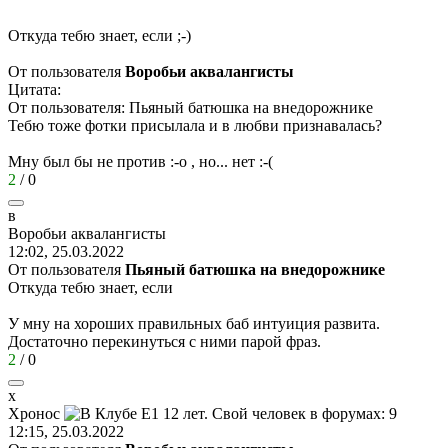
Откуда тебю знает, если
;-)
От пользователя
Воробьи аквалангисты
Цитата:
От пользователя: Пьяный батюшка на внедорожнике
Тебю тоже фотки присылала и в любви признавалась?
Мну был бы не против
:-o
, но... нет
:-(
2
/
0
в
Воробьи
аквалангисты
12:02, 25.03.2022
От пользователя
Пьяный батюшка на внедорожнике
Откуда тебю знает, если
У мну на хороших правильных баб интуиция развита.
Достаточно перекинуться с ними парой фраз.
2
/
0
х
Хронос
12:15, 25.03.2022