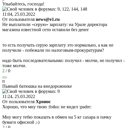
Улыбайтесь
,
господа
!
11:04, 25.03.2022
От пользователя
news@e1.ru
Не выплатили «серую» зарплату: на Урале директора
магазина известной сети оставили без денег
то есть получать серую зарплату это нормально, а как не
получили - побежали по налоговым-прокуратурам?
надо быть последовательными: получил - молчи, не получил -
тоже молчи.
2
/
0
п
Пьяный
батюшка
на
внедорожнике
11:24, 25.03.2022
От пользователя
Хронос
Хорошо, что мну твою
:fotku:
не видел
:padre:
Мну могу тебю показать в обмен на 5 кг сахара и пачку
бумаги офисной
;-)
2
/
0