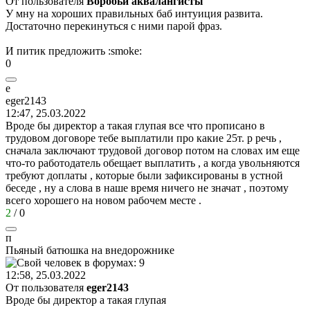
От пользователя
Воробьи аквалангисты
У мну на хороших правильных баб интуиция развита.
Достаточно перекинуться с ними парой фраз.
И питик предложить
:smoke:
0
е
е
ger2143
12:47, 25.03.2022
Вроде бы директор а такая глупая все что прописано в
трудовом договоре тебе выплатили про какие 25т. р речь ,
сначала заключают трудовой договор потом на словах им еще
что-то работодатель обещает выплатить , а когда увольняются
требуют доплаты , которые были зафиксированы в устной
беседе , ну а слова в наше время ничего не значат , поэтому
всего хорошего на новом рабочем месте .
2
/
0
п
Пьяный
батюшка
на
внедорожнике
12:58, 25.03.2022
От пользователя
еger2143
Вроде бы директор а такая глупая