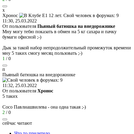
х
Хронос
11:30, 25.03.2022
От пользователя
Пьяный батюшка на внедорожнике
Мну могу тебю показать в обмен на 5 кг сахара и пачку
бумаги офисной
;-)
Дык за такой набор непродолжительный промежуток времени
мну 5 таких смогу месяц пользовать
;-)
1
/
0
п
Пьяный
батюшка
на
внедорожнике
11:32, 25.03.2022
От пользователя
Хронос
5 таких
Сосо Павлиашвилева - она одна такая
;-)
2
/
0
сейчас читают
Что то прилетело