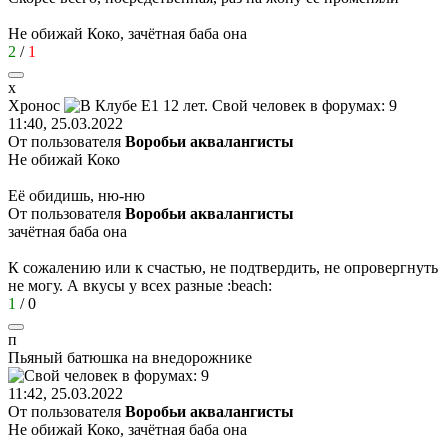
Не обижай Коко, зачётная баба она
2
/
1
х
Хронос
11:40, 25.03.2022
От пользователя
Воробьи аквалангисты
Не обижай Коко
Её обидишь, ню-ню
От пользователя
Воробьи аквалангисты
зачётная баба она
К сожалению или к счастью, не подтвердить, не опровергнуть
не могу. А вкусы у всех разные
:beach:
1
/
0
п
Пьяный
батюшка
на
внедорожнике
11:42, 25.03.2022
От пользователя
Воробьи аквалангисты
Не обижай Коко, зачётная баба она