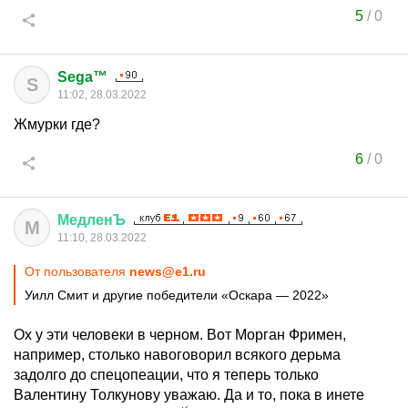
5
/
0
Sega™
S
11:02, 28.03.2022
Жмурки где?
6
/
0
МедленЪ
М
11:10, 28.03.2022
От пользователя
news@e1.ru
Уилл Смит и другие победители «Оскара — 2022»
Ох у эти человеки в черном. Вот Морган Фримен,
например, столько навоговорил всякого дерьма
задолго до спецопеации, что я теперь только
Валентину Толкунову уважаю. Да и то, пока в инете