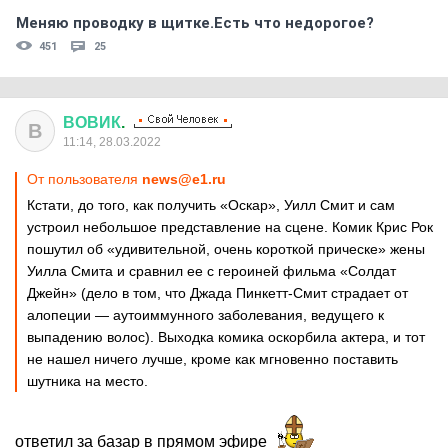
Меняю проводку в щитке.Есть что недорогое?
451
25
ВОВИК
.
В
11:14, 28.03.2022
От пользователя
news@e1.ru
Кстати, до того, как получить «Оскар», Уилл Смит и сам
устроил небольшое представление на сцене. Комик Крис Рок
пошутил об «удивительной, очень короткой прическе» жены
Уилла Смита и сравнил ее с героиней фильма «Солдат
Джейн» (дело в том, что Джада Пинкетт-Смит страдает от
алопеции — аутоиммунного заболевания, ведущего к
выпадению волос). Выходка комика оскорбила актера, и тот
не нашел ничего лучше, кроме как мгновенно поставить
шутника на место.
ответил за базар в прямом эфире