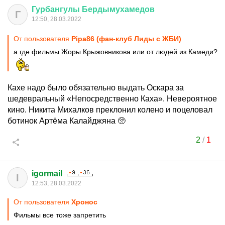
Гурбангулы
Бердымухамедов
Г
12:50, 28.03.2022
От пользователя
Pipa86 (фан-клуб Лиды с ЖБИ)
а где фильмы Жоры Крыжовникова или от людей из Камеди?
Кахе надо было обязательно выдать Оскара за
шедевральный «Непосредственно Каха». Невероятное
кино. Никита Михалков преклонил колено и поцеловал
ботинок Артёма Калайджяна 🥺
2
/
1
igormail
I
12:53, 28.03.2022
От пользователя
Хронос
Фильмы все тоже запретить