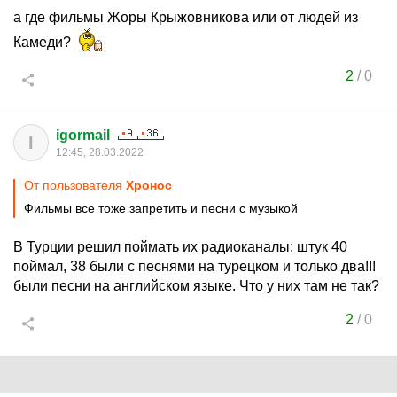
а где фильмы Жоры Крыжовникова или от людей из
Камеди?
2
/
0
igormail
I
12:45, 28.03.2022
От пользователя
Хронос
Фильмы все тоже запретить и песни с музыкой
В Турции решил поймать их радиоканалы: штук 40
поймал, 38 были с песнями на турецком и только два!!!
были песни на английском языке. Что у них там не так?
2
/
0