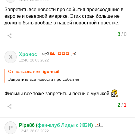
Запретить все новости про события происходящие в
европе и северной америке. Этих стран больше не
должно быть вообще в нашей новостной повестке.
3
/
0
Хронос
Х
12:40, 28.03.2022
От пользователя
igormail
Запретить все новости про события
Фильмы все тоже запретить и песни с музыкой
2
/
1
Pipa86 (
фан
-
клуб
Лиды
с
ЖБИ
)
P
12:42, 28.03.2022