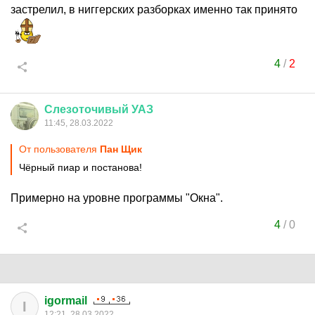
застрелил, в ниггерских разборках именно так принято
4
/
2
Слезоточивый
УАЗ
11:45, 28.03.2022
От пользователя
Пан Щик
Чёрный пиар и постанова!
Примерно на уровне программы "Окна".
4
/
0
igormail
I
12:21, 28.03.2022