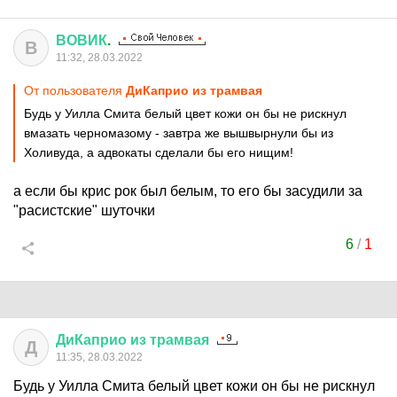
ВОВИК
.
В
11:32, 28.03.2022
От пользователя
ДиКаприо из трамвая
Будь у Уилла Смита белый цвет кожи он бы не рискнул
вмазать черномазому - завтра же вышвырнули бы из
Холивуда, а адвокаты сделали бы его нищим!
а если бы крис рок был белым, то его бы засудили за
"расистские" шуточки
6
/
1
ДиКаприо
из
трамвая
Д
11:35, 28.03.2022
Будь у Уилла Смита белый цвет кожи он бы не рискнул