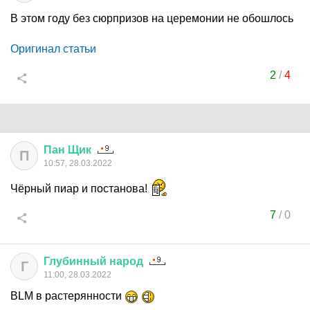
В этом году без сюрпризов на церемонии не обошлось
Оригинал статьи
2
/
4
Пан
Щик
П
10:57, 28.03.2022
Чёрный пиар и постанова!
7
/
0
Глубинный
народ
Г
11:00, 28.03.2022
BLM в растерянности