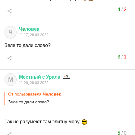
4
/
2
Ч
e
ловек
Ч
11:17, 28.03.2022
Зеле то дали слово?
3
/
1
Местный
с
Урала
М
11:20, 28.03.2022
От пользователя
Чeловек
Зеле то дали слово?
Так не разумеют там элитну мову.
5
/
0