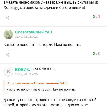
вмазать черномазому - завтра же вышвырнули бы из
Холивуда, а адвокаты сделали бы его нищим!
3
/
1
Слезоточивый
УАЗ
11:40, 28.03.2022
Какие-то непонятные терки. Нам не понять.
3
/
0
ВОВИК
.
В
11:42, 28.03.2022
От пользователя
Слезоточивый УАЗ
Какие-то непонятные терки. Нам не понять.
да все тут понятно, один ниггер не следит за метлой
своей, второй ему за это вмазал, ладно хоть не