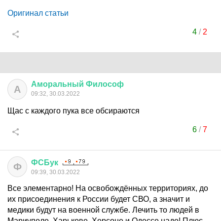
Оригинал статьи
4
/
2
Аморальный
Философ
А
09:32, 30.03.2022
Щас с каждого пука все обсираются
6
/
7
ФСБук
Ф
09:39, 30.03.2022
Все элементарно! На освобождённых территориях, до
их присоединения к России будет СВО, а значит и
медики будут на военной службе. Лечить то людей в
Мариуполе, Харькове, Херсоне и Одессе надо! Плюс