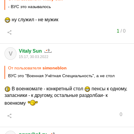
- ВУС это называлось
ну служил - не мужик
1
/
0
Vitaly Sun
V
15:17, 30.03.2022
От пользователя
simoneblon
ВУС это "Военная Учётная Специальность", а не стол
В военкомате - конкретный стол
пенсы к одному,
запасники - к другому, остальные раздолбаи- к
военкому
0