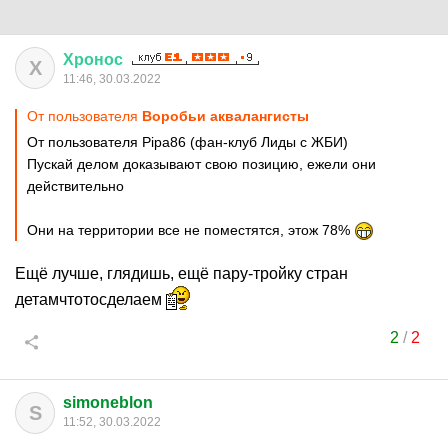
Хронос
Х
11:46, 30.03.2022
От пользователя
Воробьи аквалангисты
От пользователя Pipa86 (фан-клуб Лиды с ЖБИ)
Пускай делом доказывают свою позицию, ежели они
действительно
Они на территории все не поместятся, этож 78%
Ещё лучше, глядишь, ещё пару-тройку стран
детамчтотосделаем
2
/
2
simoneblon
S
11:52, 30.03.2022