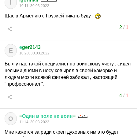
I
10:11, 30.03.2022
Щас в Армению с Грузией тикать будут.
2
/
1
е
ger2143
Е
10:20, 30.03.2022
Был у нас такой специалист по воинскому учету , сидел
целыми днями в носу ковырял в своей каморке и
людям мозги всякой фигней забивал , настоящий
"профессионал ".
4
/
1
=
Один
в
поле
не
воин
=
О
11:14, 30.03.2022
Мне кажется за ради скреп духовных им это будет