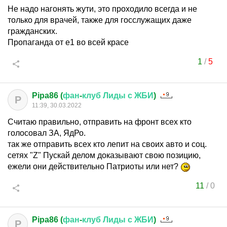
Не надо нагонять жути, это проходило всегда и не
только для врачей, также для госслужащих даже
гражданских.
Пропаганда от е1 во всей красе
1
/
5
Pipa86 (
фан
-
клуб
Лиды
с
ЖБИ
)
P
11:39, 30.03.2022
Считаю правильно, отправить на фронт всех кто
голосовал ЗА, ЯдРо.
так же отправить всех кто лепит на своих авто и соц.
сетях "Z" Пускай делом доказывают свою позицию,
ежели они действительно Патриоты или нет?
11
/
0
Pipa86 (
фан
-
клуб
Лиды
с
ЖБИ
)
P