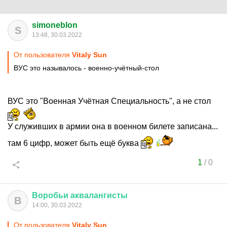
simoneblon
S
13:48, 30.03.2022
От пользователя
Vitaly Sun
ВУС это называлось - военно-учётный-стол
ВУС это "Военная Учётная Специальность", а не стол
У служивших в армии она в военном билете записана...
там 6 цифр, может быть ещё буква
1
/
0
Воробьи
аквалангисты
В
14:00, 30.03.2022
От пользователя
Vitaly Sun