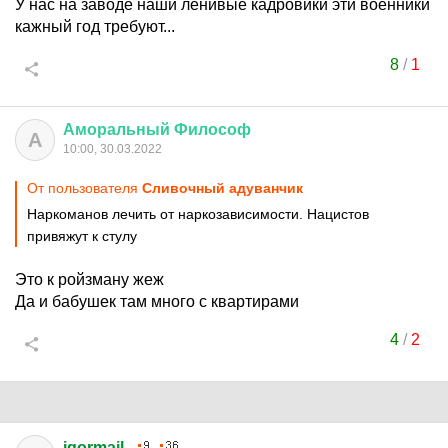
У нас на заводе наши ленивые кадровики эти военники
кажный год требуют...
8
/
1
Аморальный
Философ
А
10:00, 30.03.2022
От пользователя
Сливочный адуванчик
Наркоманов лечить от наркозависимости. Нацистов
привяжут к стулу
Это к ройзману жеж
Да и бабушек там много с квартирами
4
/
2
igormail