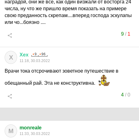
наградой, они же все, как один визжали от восторга 24
числа, ну что же пришло время показать на примере
свою преданность скрепам....вперед господа эскулапы
или чо...боязно ....
9
/
1
Хех
Х
11:18, 30.03.2022
Врачи тока отсрочивают зоветное путешествие в
обещанный рай. Эта не конструктивна.
4
/
0
monreale
M
11:33, 30.03.2022