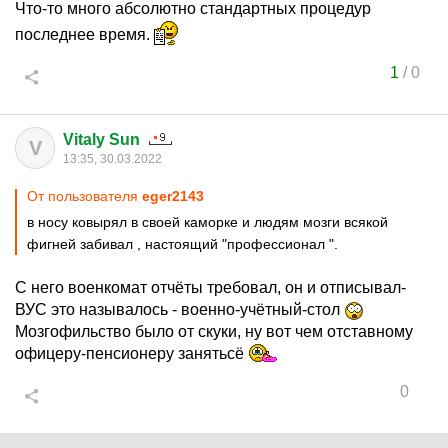
Что-то много абсолютно стандартных процедур
последнее время.
1
/
0
Vitaly Sun
V
13:35, 30.03.2022
От пользователя
еger2143
в носу ковырял в своей каморке и людям мозги всякой
фигней забивал , настоящий "профессионал ".
С него военкомат отчёты требовал, он и отписывал-
ВУС это называлось - военно-учётный-стол
Мозгофильство было от скуки, ну вот чем отставному
офицеру-пенсионеру занятьсё
0