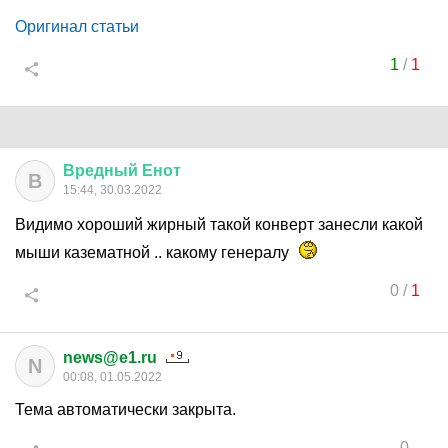
Оригинал статьи
1
/
1
Вредный
Енот
В
15:44, 30.03.2022
Видимо хороший жирный такой конверт занесли какой
мыши казематной .. какому генералу
0
/
1
news@e1.ru
N
00:08, 01.05.2022
Тема автоматически закрыта.
0