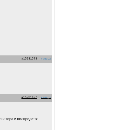
#15231573
наверх
#15231627
наверх
бернатора и полпредства