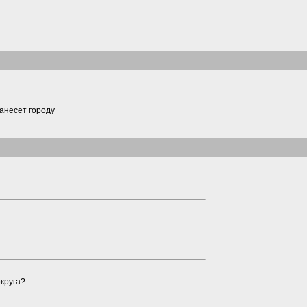
анесет городу
круга?