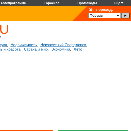
Телепрограмма
Гороскоп
Промокоды
Ещё
переход:
аука
Недвижимость
Неизвестный Свердловск
,
,
,
ь и красота
Страна и мир
Экономика
Лето
,
,
,