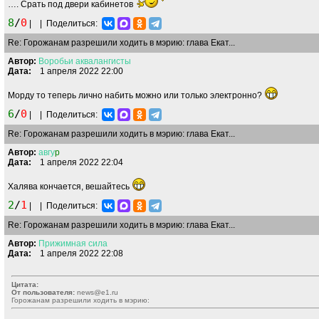
…. Срать под двери кабинетов
8
/
0
|
|
Поделиться:
Re: Горожанам разрешили ходить в мэрию: глава Екат...
Автор:
Воробьи
аквалангисты
Дата:
1 апреля 2022 22:00
Морду то теперь лично набить можно или только электронно?
6
/
0
|
|
Поделиться:
Re: Горожанам разрешили ходить в мэрию: глава Екат...
Автор:
авгу
p
Дата:
1 апреля 2022 22:04
Халява кончается, вешайтесь
2
/
1
|
|
Поделиться:
Re: Горожанам разрешили ходить в мэрию: глава Екат...
Автор:
Прижимная
сила
Дата:
1 апреля 2022 22:08
Цитата:
От пользователя:
news@e1.ru
Горожанам разрешили ходить в мэрию: