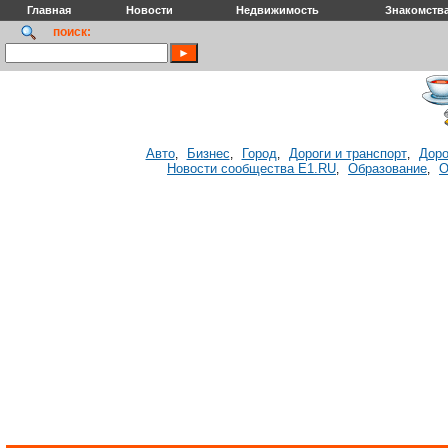
Главная
Новости
Недвижимость
Знакомств
поиск:
Авто
Бизнес
Город
Дороги и транспорт
Доро
,
,
,
,
Новости сообщества E1.RU
Образование
О
,
,