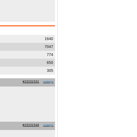
1640
7047
774
650
305
#15231531
наверх
#15231546
наверх