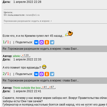
Дата:
1 апреля 2022 22:28
Цитата:
От пользователя:
news@e1.ru
Горожанам разрешили ходить в мэрию: г
Если что, я и по Кремлю гулял лет 45 назад...
1
/
1
|
|
Поделиться:
Re: Горожанам разрешили ходить в мэрию: глава Екат...
Автор:
allekc
Дата:
1 апреля 2022 22:33
А кто помнит про куракоды?
2
/
1
|
|
Поделиться:
Re: Горожанам разрешили ходить в мэрию: глава Екат...
Автор:
Think outside the box
Дата:
1 апреля 2022 22:41
Скажите, почему у нас вокруг мэрии забора нет. Вокруг Правительства обла
заборы есть! Они там зачем?
Губернатор и полпред настолько боятся свой народ, что не хотят его даже 