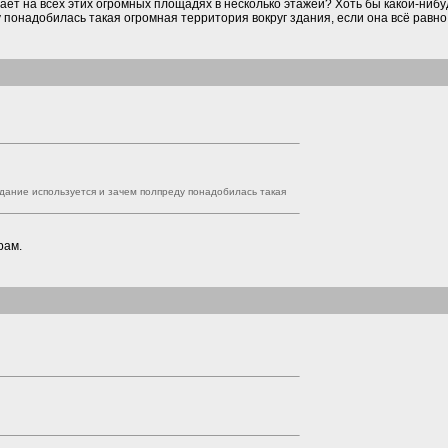
ает на всех этих огромных площадях в несколько этажей? Хоть бы какой-ниб
 понадобилась такая огромная территория вокруг здания, если она всё равно 
здание используется и зачем полпреду понадобилась такая
рам.