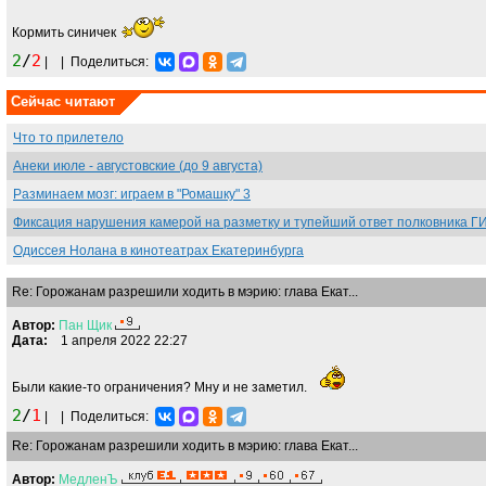
Кормить синичек
2
/
2
|
|
Поделиться:
Сейчас читают
Что то прилетело
Анеки июле - августовские (до 9 августа)
Разминаем мозг: играем в "Ромашку" 3
Фиксация нарушения камерой на разметку и тупейший ответ полковника Г
Одиссея Нолана в кинотеатрах Екатеринбурга
Re: Горожанам разрешили ходить в мэрию: глава Екат...
Автор:
Пан
Щик
Дата:
1 апреля 2022 22:27
Были какие-то ограничения? Мну и не заметил.
2
/
1
|
|
Поделиться:
Re: Горожанам разрешили ходить в мэрию: глава Екат...
Автор:
МедленЪ