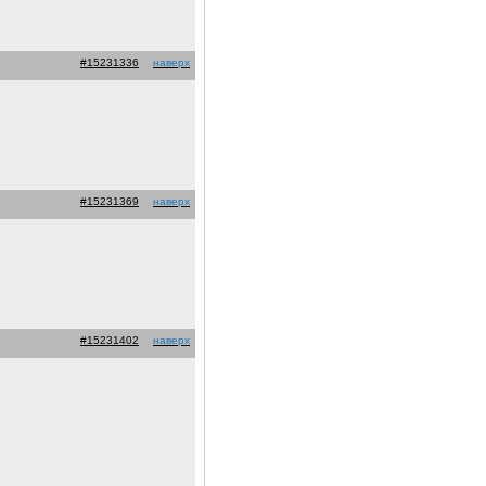
#15231336
наверх
#15231369
наверх
#15231402
наверх