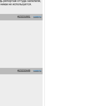
удь репортаж оттуда запилили,
никак не используется.
#15231681
наверх
#15232449
наверх