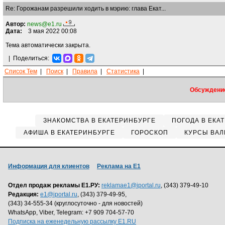
Re: Горожанам разрешили ходить в мэрию: глава Екат...
Автор:
news@e1.ru
Дата:
3 мая 2022 00:08
Тема автоматически закрыта.
|
Поделиться:
Список Тем
|
Поиск
|
Правила
|
Статистика
|
Обсуждение
ЗНАКОМСТВА В ЕКАТЕРИНБУРГЕ
ПОГОДА В ЕКА
АФИША В ЕКАТЕРИНБУРГЕ
ГОРОСКОП
КУРСЫ ВАЛ
Информация для клиентов
Реклама на Е1
Отдел продаж рекламы Е1.РУ:
reklamae1@iportal.ru
, (343) 379-49-10
Редакция:
e1@iportal.ru
, (343) 379-49-95,
(343) 34-555-34 (круглосуточно - для новостей)
WhatsApp, Viber, Telegram: +7 909 704-57-70
Подписка на еженедельную рассылку E1.RU