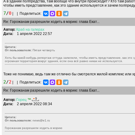
А в здании полпредства, там вообще что внутри происходит? Кто там работ
чтобы иметь представление, как это здание используется и зачем полпреду
7
/
0
|
|
Поделиться:
Re: Горожанам разрешили ходить в мэрию: глава Екат...
Автор:
Краб
на
галерах
Дата:
1 апреля 2022 22:57
Цитата:
От пользователя:
Пятая четверть
Хоть бы какой-нибудь репортаж оттуда запилили, чтобы иметь представление, как это 
огромная территория вокруг здания, если она всё равно никак не используется.
Тоже не понимаю, ведь там же отлично бы смотрелся жилой комплекс или х
2
/
2
|
|
Поделиться:
Re: Горожанам разрешили ходить в мэрию: глава Екат...
Автор:
Горец
™
Дата:
2 апреля 2022 08:34
Цитата:
От пользователя:
news@e1.ru
Горожанам разрешили ходить в мэрию