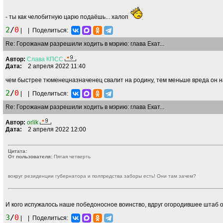
- ты как челобитную царю подаёшь... халоп
2
/
0
|
|
Поделиться:
Re: Горожанам разрешили ходить в мэрию: глава Екат...
Автор:
Слава
КПСС
Дата:
2 апреля 2022 11:40
чем быстрее тюменецназначенец свалит на родину, тем меньше вреда он н
2
/
0
|
|
Поделиться:
Re: Горожанам разрешили ходить в мэрию: глава Екат...
Автор:
orlik
Дата:
2 апреля 2022 12:00
Цитата:
От пользователя:
Пятая четверть
вокруг резиденции губернатора и полпредства заборы есть! Они там зачем?
И кого испужалось наше победоносное воинство, вдруг огородившее штаб о
3
/
0
|
|
Поделиться: