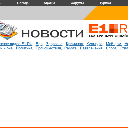
а
Погода
Афиша
Форумы
Туризм
жное видео E1.RU
Еда
Здоровье
Криминал
Культура
Мой дом
Н
,
,
,
,
,
,
н и она
Политика
Происшествия
Работа
Развлечения
Спорт
Стил
,
,
,
,
,
,