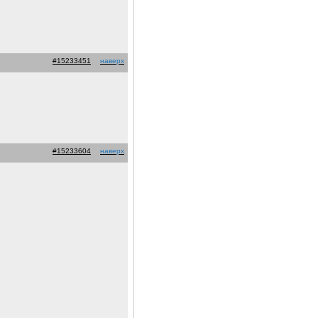
#15233451
наверх
#15233604
наверх