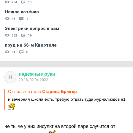
264
13
Нашла котёнка
46
1
Электрики вопрос к вам
362
16
пруд на 66-м Квартале
81
0
надежные
руки
Н
20:18, 02.04.2022
От пользователя
Старина Брюгер
и вечерняя школа есть, требую отдать туда журнализдов е1
не ты че у них инсульт на второй паре случится от