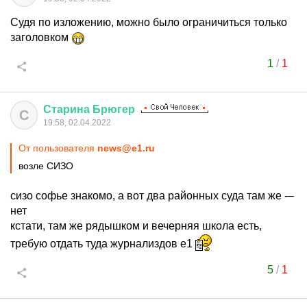
Судя по изложению, можно было ограничиться только
заголовком
1
/
1
Старина
Брюгер
С
19:58, 02.04.2022
От пользователя
news@e1.ru
возле СИЗО
сизо софье знакомо, а вот два районных суда там же -–
нет
кстати, там же рядышком и вечерняя школа есть,
требую отдать туда журнализдов е1
5
/
1