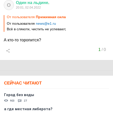
Один
на
льдине
.
О
20:01, 02.04.2022
От пользователя
Прижимная сила
От пользователя
news@e1.ru
Всё в слякоти, чистить не успевают,
А кто-то торопится?
1
/
0
СЕЙЧАС ЧИТАЮТ
Город без воды
903
27
а где местная либерота?