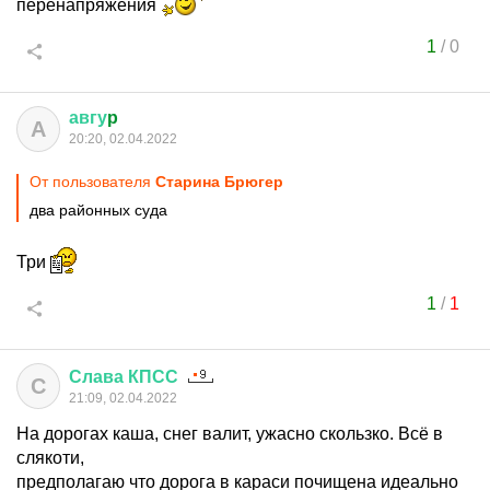
перенапряжения
1
/
0
авгу
p
А
20:20, 02.04.2022
От пользователя
Старина Брюгер
два районных суда
Три
1
/
1
Слава
КПСС
С
21:09, 02.04.2022
На дорогах каша, снег валит, ужасно скользко. Всё в
слякоти,
предполагаю что дорога в караси почищена идеально