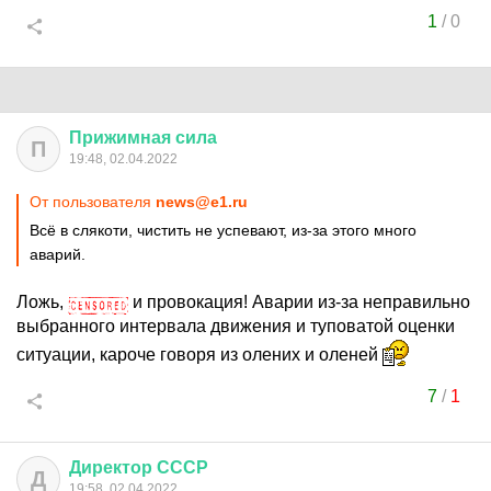
1
/
0
Прижимная
сила
П
19:48, 02.04.2022
От пользователя
news@e1.ru
Всё в слякоти, чистить не успевают, из-за этого много
аварий.
Ложь,
и провокация! Аварии из-за неправильно
выбранного интервала движения и туповатой оценки
ситуации, кароче говоря из олених и оленей
7
/
1
Директор
СССР
Д
19:58, 02.04.2022