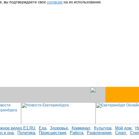
е, вы подтверждаете свое
согласие
на их использование.
жное видео E1.RU
Еда
Здоровье
Криминал
Культура
Мой дом
Н
,
,
,
,
,
,
н и она
Политика
Происшествия
Работа
Развлечения
Спорт
Стил
,
,
,
,
,
,