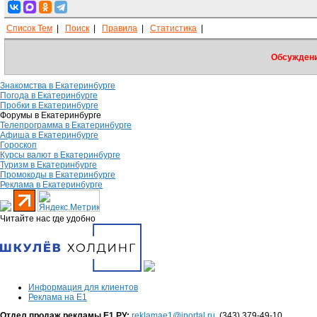
Список Тем
|
Поиск
|
Правила
|
Статистика
|
Обсуждени
Знакомства в Екатеринбурге
Погода в Екатеринбурге
Пробки в Екатеринбурге
Форумы в Екатеринбурге
Телепрограмма в Екатеринбурге
Афиша в Екатеринбурге
Гороскоп
Курсы валют в Екатеринбурге
Туризм в Екатеринбурге
Промокоды в Екатеринбурге
Реклама в Екатеринбурге
Читайте нас где удобно
Информация для клиентов
Реклама на Е1
Отдел продаж рекламы Е1.РУ:
reklamae1@iportal.ru
, (343) 379-49-10