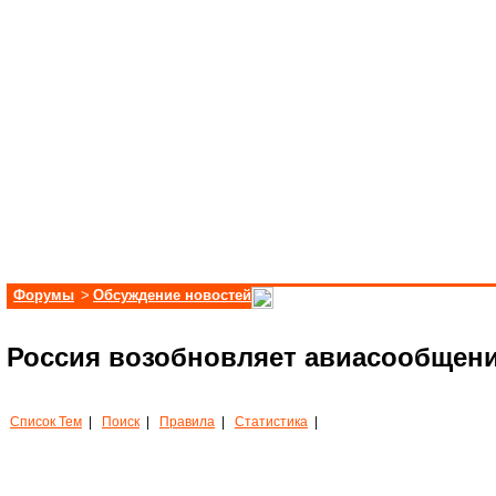
Форумы
>
Обсуждение новостей
Россия возобновляет авиасообщение
Список Тем
|
Поиск
|
Правила
|
Статистика
|