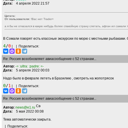
Дата:
4 апреля 2022 21:57
Цитата:
От пользователя:
!Вас нет Trader+
а я бы не отказался в какую нибудь более спакойную страну слетать, афган ил самали 
В Сомали говорят есть классные экскурсии по морю с местными рыбаками. О
4
/
0
|
|
Поделиться:
Re: Россия возобновляет авиасообщение с 52 странам...
Автор:
-= :ultra: :padre: =-
Дата:
5 апреля 2022 00:03
Надо было в феврале лететь в Бразилию , смотреть на жопотрясок
0
/
1
|
|
Поделиться:
Re: Россия возобновляет авиасообщение с 52 странам...
Автор:
news@e1.ru
Дата:
5 мая 2022 00:08
Тема автоматически закрыта.
|
Поделиться: