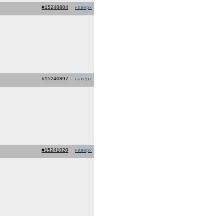
#15240804
наверх
#15240897
наверх
#15241020
наверх