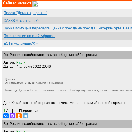
Сейчас читают
Проект "Домик в деревне"
ОАКЗВ Что за запах?
Нужна помощь в пересадке щенка с поезда на поезд в Екатеринбурге. Без 
Путешествие на край Африки.
ЕСТЬ желающие?)))
Re: Россия возобновляет авиасообщение с 52 странам...
Автор:
R
а
dix
Дата:
4 апреля 2022 20:46
Цитата:
От пользователя:
ДиКаприо из трамвая
Тайланд, Турция, Египет, Вьетнам, Гонконг.... Выбор хороший и далеко не окончательны
Да и Китай, который первая экономика Мира - не самый плохой вариант
1
/
1
|
|
Поделиться:
Re: Россия возобновляет авиасообщение с 52 странам...
Автор:
R
а
dix