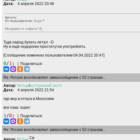
Дата:
4 апреля 2022 20:46
Цитата:
От пользователя:
Sega™
Молдавия то нафига?
8(
Туда народ бухать летал
:-D
Ну и ещё недорогих проституток употреблять
[Сообщение изменено пользователем 04.04.2022 20:47]
0
/
1
|
|
Поделиться:
Re: Россия возобновляет авиасообщение с 52 странам...
Автор:
Четыр
ё
хсторонний
скотч
Дата:
4 апреля 2022 21:54
чур мну в отпуск в Монголию
все пака
:super:
1
/
0
|
|
Поделиться:
Re: Россия возобновляет авиасообщение с 52 странам...
Автор:
ФСБук