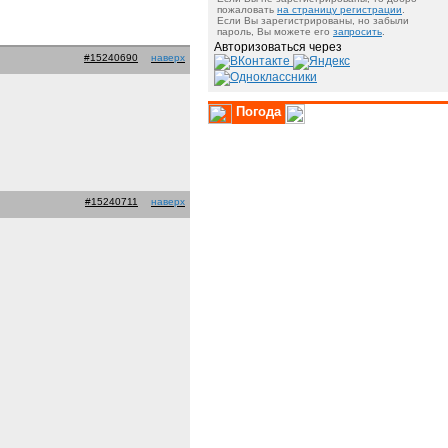
пожаловать
на страницу регистрации
.
Если Вы зарегистрированы, но забыли
пароль, Вы можете его
запросить
.
Авторизоваться через
#15240690
наверх
Погода
#15240711
наверх