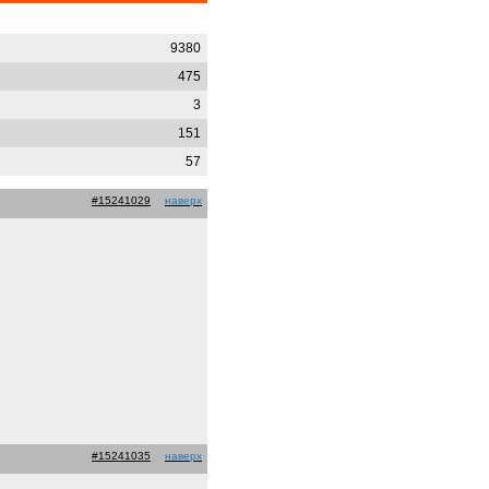
9380
475
3
151
57
#15241029
наверх
#15241035
наверх