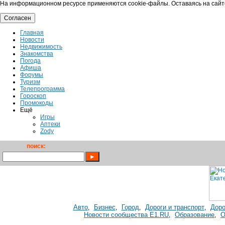
На информационном ресурсе применяются cookie-файлы. Оставаясь на сайт
Согласен
Главная
Новости
Недвижимость
Знакомства
Погода
Афиша
Форумы
Туризм
Телепрограмма
Гороскоп
Промокоды
Ещё
Игры
Аптеки
Zody
поиск:
Авто
Бизнес
Город
Дороги и транспорт
Доро
,
,
,
,
Новости сообщества E1.RU
Образование
О
,
,