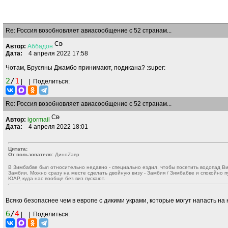
Re: Россия возобновляет авиасообщение с 52 странам...
Автор:
Аббадон
Дата:
4 апреля 2022 17:58
Чотам, Брусяны Джамбо принимают, подикана?
:super:
2
/
1
|
|
Поделиться:
Re: Россия возобновляет авиасообщение с 52 странам...
Автор:
igormail
Дата:
4 апреля 2022 18:01
Цитата:
От пользователя:
ДиноZавp
В Зимбабве был относительно недавно - специально ездил, чтобы посетить водопад Ви
Замбии. Можно сразу на месте сделать двойную визу - Замбия / Зимбабве и спокойно 
ЮАР, куда нас вообще без виз пускают.
Всяко безопаснее чем в европе с дикими украми, которые могут напасть н
6
/
4
|
|
Поделиться: