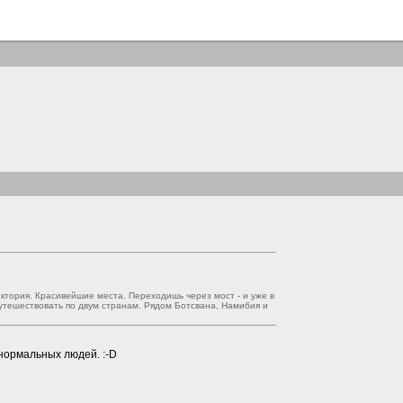
ктория. Красивейшие места. Переходишь через мост - и уже в
путешествовать по двум странам. Рядом Ботсвана, Намибия и
а нормальных людей.
:-D