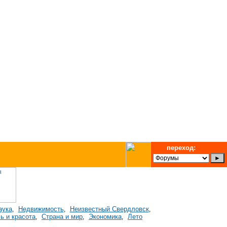
переход:
аука
Недвижимость
Неизвестный Свердловск
,
,
,
ь и красота
Страна и мир
Экономика
Лето
,
,
,