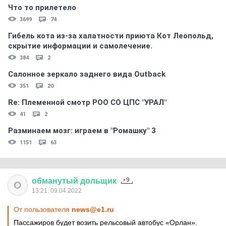
Что то прилетело
3699
74
Гибель кота из-за халатности приюта Кот Леопольд,
скрытиe информации и самолечение.
384
2
Салонное зеркало заднего вида Outback
351
20
Re: Племеннoй смoтр РOO CO ЦПС "УРАЛ"
41
2
Разминаем мозг: играем в "Ромашку" 3
1151
63
обманутый
дольщик
О
13:21, 09.04.2022
От пользователя
news@e1.ru
Пассажиров будет возить рельсовый автобус «Орлан».