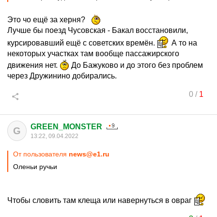
Это чо ещё за херня?
Лучше бы поезд Чусовская - Бакал восстановили,
курсировавший ещё с советских времён.
А то на
некоторых участках там вообще пассажирского
движения нет.
До Бажуково и до этого без проблем
через Дружинино добирались.
0
/
1
GREEN_MONSTER
G
13:22, 09.04.2022
От пользователя
news@e1.ru
Оленьи ручьи
Чтобы словить там клеща или навернуться в овраг