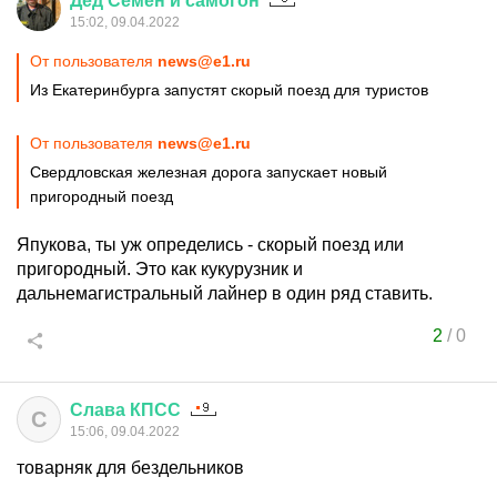
Дед
Семён
и
самогон
15:02, 09.04.2022
От пользователя
news@e1.ru
Из Екатеринбурга запустят скорый поезд для туристов
От пользователя
news@e1.ru
Свердловская железная дорога запускает новый
пригородный поезд
Япукова, ты уж определись - скорый поезд или
пригородный. Это как кукурузник и
дальнемагистральный лайнер в один ряд ставить.
2
/
0
Слава
КПСС
С
15:06, 09.04.2022
товарняк для бездельников