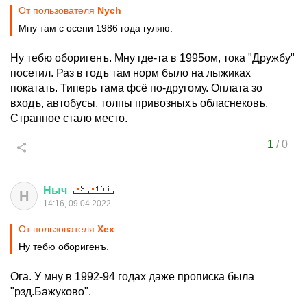
От пользователя
Nych
Мну там с осени 1986 года гуляю.
Ну тебю оборигенъ. Мну где-та в 1995ом, тока "Дружбу"
посетил. Раз в годъ там норм было на лыжиках
покатать. Типерь тама фсё по-другому. Оплата зо
входъ, автобусы, толпы привозныхъ обласнековъ.
Странное стало место.
1
/
0
Ныч
Н
14:16, 09.04.2022
От пользователя
Хех
Ну тебю оборигенъ.
Ога. У мну в 1992-94 годах даже прописка была
"рзд.Бажуково".