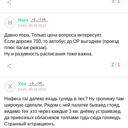
3
/
1
Ныч
Н
13:42, 09.04.2022
Давно пора. Только цена вопроса интересует.
Если дороже 700, то автобус до ОР выгоднее (проезд
плюс багаж-рюкзак).
Ну и разумность расписания тоже важна.
2
/
1
Хех
Х
13:45, 09.04.2022
Нофега таг далеко ехадь гулядь в лес? Ну тропинку там
широкую сделали. Рядом с ней палатке бываед стояд,
видимо тех ,кто через каждые 3 км. днёвку устраиваед.
да привозных обласнеков толпами туда-сюда гоняюдъ
Странный аттракционъ.