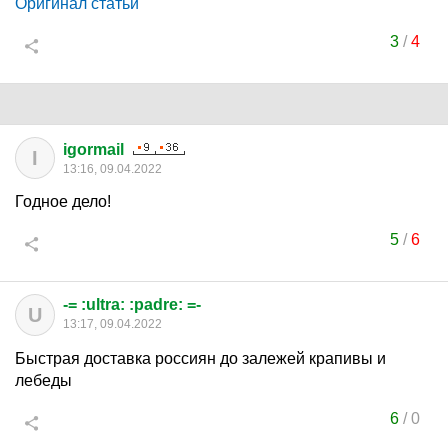
Оригинал статьи
3
/
4
igormail
I
13:16, 09.04.2022
Годное дело!
5
/
6
-= :ultra: :padre: =-
U
13:17, 09.04.2022
Быстрая доставка россиян до залежей крапивы и
лебеды
6
/
0