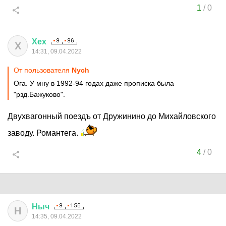
1
/
0
Хех
Х
14:31, 09.04.2022
От пользователя
Nych
Ога. У мну в 1992-94 годах даже прописка была
"рзд.Бажуково".
Двухвагонный поездъ от Дружинино до Михайловского
заводу. Романтега.
4
/
0
Ныч
Н
14:35, 09.04.2022