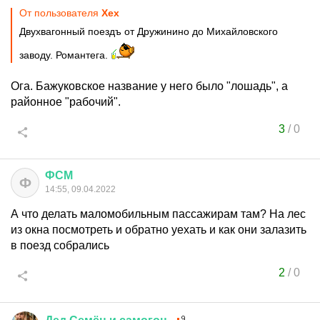
От пользователя
Хех
Двухвагонный поездъ от Дружинино до Михайловского
заводу. Романтега.
Ога. Бажуковское название у него было "лошадь", а
районное "рабочий".
3
/
0
ФСМ
Ф
14:55, 09.04.2022
А что делать маломобильным пассажирам там? На лес
из окна посмотреть и обратно уехать и как они залазить
в поезд собрались
2
/
0