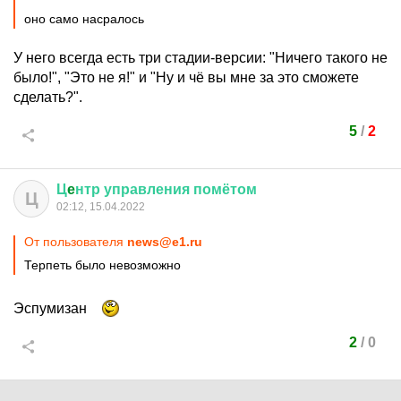
оно само насралось
У него всегда есть три стадии-версии: "Ничего такого не
было!", "Это не я!" и "Ну и чё вы мне за это сможете
сделать?".
5
/
2
Ц
e
нтр
управления
помётом
Ц
02:12, 15.04.2022
От пользователя
news@e1.ru
Терпеть было невозможно
Эспумизан
2
/
0