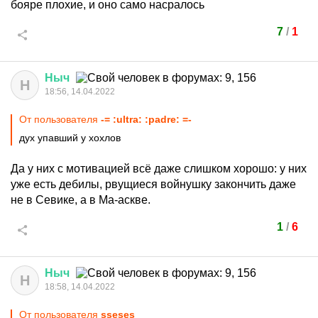
бояре плохие, и оно само насралось
7
/
1
Ныч
Н
18:56, 14.04.2022
От пользователя
-= :ultra: :padre: =-
дух упавший у хохлов
Да у них с мотивацией всё даже слишком хорошо: у них
уже есть дебилы, рвущиеся войнушку закончить даже
не в Севике, а в Ма-аскве.
1
/
6
Ныч
Н
18:58, 14.04.2022
От пользователя
sseses