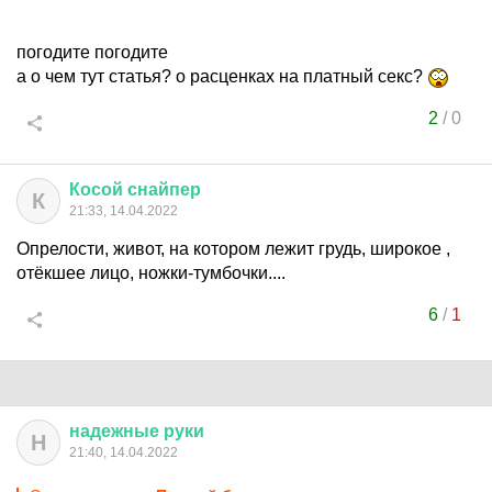
погодите погодите
а о чем тут статья? о расценках на платный секс?
2
/
0
Косой
снайпер
К
21:33, 14.04.2022
Опрелости, живот, на котором лежит грудь, широкое ,
отёкшее лицо, ножки-тумбочки....
6
/
1
надежные
руки
Н
21:40, 14.04.2022