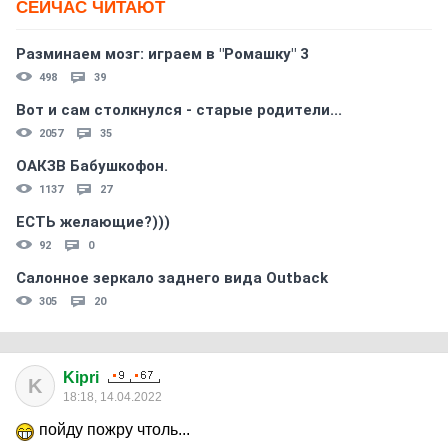
СЕЙЧАС ЧИТАЮТ
Разминаем мозг: играем в "Ромашку" 3
498
39
Вот и сам столкнулся - старые родители...
2057
35
ОАКЗВ Бабушкофон.
1137
27
ЕСТЬ желающие?)))
92
0
Салонное зеркало заднего вида Outback
305
20
Kipri
K
18:18, 14.04.2022
пойду пожру чтоль...