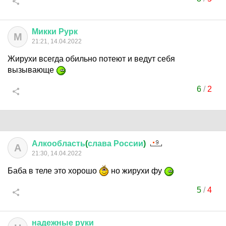
Микки
Рурк
М
21:21, 14.04.2022
Жирухи всегда обильно потеют и ведут себя
вызывающе
6
/
2
Алкообласть
(
слава
России
)
А
21:30, 14.04.2022
Баба в теле это хорошо
но жирухи фу
5
/
4
надежные
руки