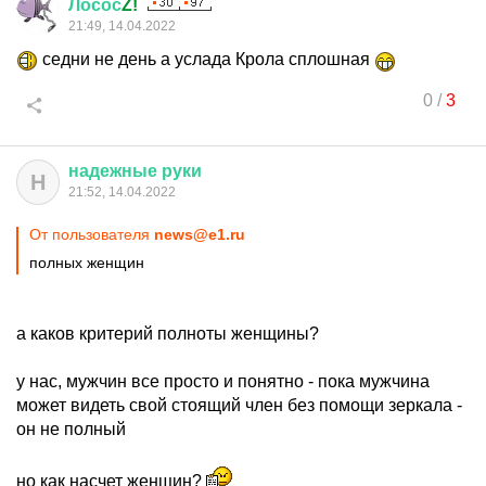
Лосос
Z!
21:49, 14.04.2022
седни не день а услада Крола сплошная
0
/
3
надежные
руки
Н
21:52, 14.04.2022
От пользователя
news@e1.ru
полных женщин
а каков критерий полноты женщины?
у нас, мужчин все просто и понятно - пока мужчина
может видеть свой стоящий член без помощи зеркала -
он не полный
но как насчет женщин?