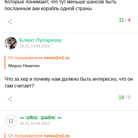
Которые понимают, что тут меньше шансов быть
посланным аки корабль одной страны
31
/
4
Блинт
Лупарезку
18:15, 14.04.2022
От пользователя
news@e1.ru
Мирон Никитин
Что за хер и почему нам должно быть интересно, что он
там считает?
18
/
0
-= :ultra: :padre: =-
U
18:15, 14.04.2022
От пользователя
news@e1.ru