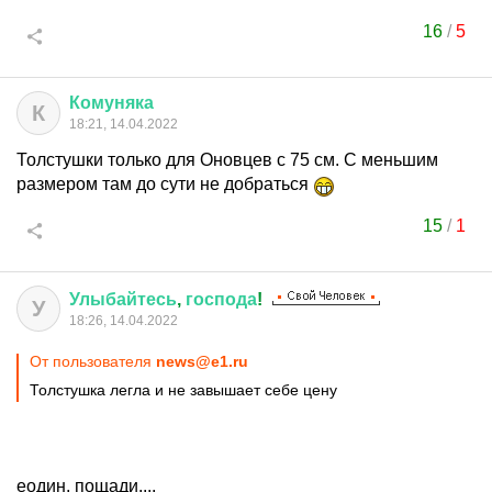
16
/
5
Комуняка
К
18:21, 14.04.2022
Толстушки только для Оновцев с 75 см. С меньшим
размером там до сути не добраться
15
/
1
Улыбайтесь
,
господа
!
У
18:26, 14.04.2022
От пользователя
news@e1.ru
Толстушка легла и не завышает себе цену
еодин, пощади....