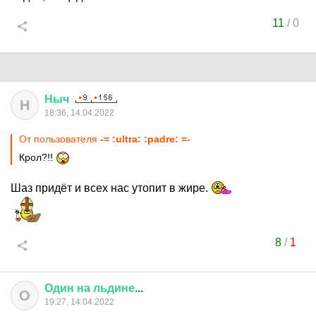
11
/
0
Ныч
Н
18:36, 14.04.2022
От пользователя
-= :ultra: :padre: =-
Крол?!!
Шаз придёт и всех нас утопит в жире.
8
/
1
Один
на
льдине
...
О
19:27, 14.04.2022