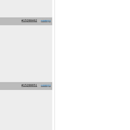
#15288462
наверх
#15288651
наверх