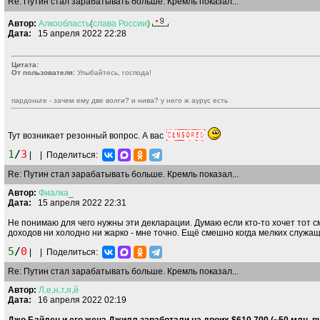
Re: Путин стал зарабатывать больше. Кремль показал...
Автор:
Алкообласть
(
слава
России
)
Дата:
15 апреля 2022 22:28
Цитата:
От пользователя:
Улыбайтесь, господа!
пардоньте - зачем ему две волги? и нива? у него ж аурус есть
Тут возникает резонный вопрос. А вас
1
/
3
|
|
Поделиться:
Re: Путин стал зарабатывать больше. Кремль показал...
Автор:
Фиалка
_
Дата:
15 апреля 2022 22:31
Не понимаю для чего нужны эти декларации. Думаю если кто-то хочет тот см
доходов ни холодно ни жарко - мне точно. Ещё смешно когда мелких служащ
5
/
0
|
|
Поделиться:
Re: Путин стал зарабатывать больше. Кремль показал...
Автор:
Л
.
е
.
н
.
т
.
я
.
й
Дата:
16 апреля 2022 02:19