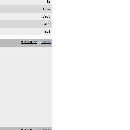
12
1324
2309
409
321
#15288063
наверх
#15288072
наверх