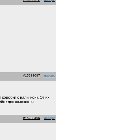
#15288087
наверх
 коробки с наличкой). От их
пейке докапываются.
#15288456
наверх