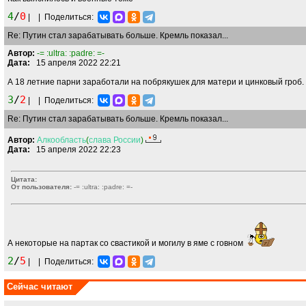
4
/
0
|
|
Поделиться:
Re: Путин стал зарабатывать больше. Кремль показал...
Автор:
-= :ultra: :padre: =-
Дата:
15 апреля 2022 22:21
А 18 летние парни заработали на побрякушек для матери и цинковый гроб.
3
/
2
|
|
Поделиться:
Re: Путин стал зарабатывать больше. Кремль показал...
Автор:
Алкообласть
(
слава
России
)
Дата:
15 апреля 2022 22:23
Цитата:
От пользователя:
-= :ultra: :padre: =-
А некоторые на партак со свастикой и могилу в яме с говном
2
/
5
|
|
Поделиться:
Сейчас читают