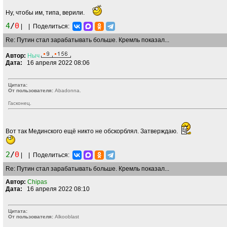
Ну, чтобы им, типа, верили.
4
/
0
|
|
Поделиться:
Re: Путин стал зарабатывать больше. Кремль показал...
Автор:
Ныч
Дата:
16 апреля 2022 08:06
Цитата:
От пользователя:
Abadonnа.
Гасконец.
Вот так Мединского ещё никто не обскорблял. Затверждаю.
2
/
0
|
|
Поделиться:
Re: Путин стал зарабатывать больше. Кремль показал...
Автор:
Chipas
Дата:
16 апреля 2022 08:10
Цитата:
От пользователя:
Alkooblast