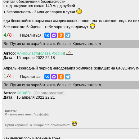
считая обеспечения безопасности
в год получается около 140 млрд рублей
+ безопасность - 2 млн долларов в сутки
иди беспокойся о карманах американских налогоплательщиков - ведь из них
бесноватого байдена - тебе зарплату поднимут
4
/
8
|
|
Поделиться:
Re: Путин стал зарабатывать больше. Кремль показал...
Автор:
Алкообласть
(
слава
России
)
Дата:
15 апреля 2022 22:18
Апрель, ежегодный период негодования хомячков, живущих на бабушкину 
1
/
4
|
|
Поделиться:
Re: Путин стал зарабатывать больше. Кремль показал...
Автор:
КАВд
'
Ор
(О пользователе)
Дата:
15 апреля 2022 22:21
Цитата:
От пользователя:
Гаффффф
Путин хороший, а чинари его обманывают.
Как выяснилось и военные тоже