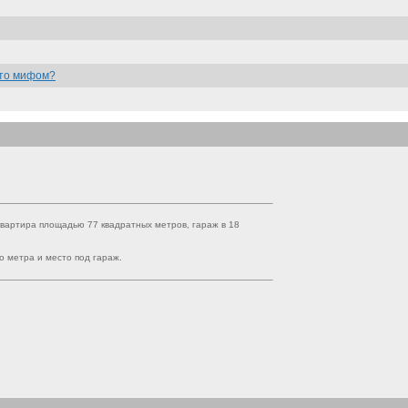
 что мифом?
квартира площадью 77 квадратных метров, гараж в 18
о метра и место под гараж.