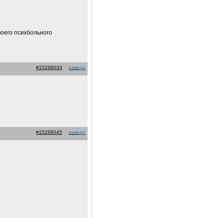
воего психбольного
#15288033
наверх
#15288045
наверх