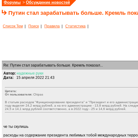
Форумы
>
Обсуждение новостей
Путин стал зарабатывать больше. Кремль пока
Список Тем
|
Поиск
|
Правила
|
Статистика
|
Re: Путин стал зарабатывать больше. Кремль показал...
Автор:
надежные
руки
Дата:
15 апреля 2022 21:43
Цитата:
От пользователя:
Chipas
В статьях расходов "Функционирование президента" и "Президент и его администрация
году выделят 24,2 млрд рублей, а на его администрацию - 13,8 млрд рублей. На след
24,5 и 14,1 млрд рублей соответственно, а в 2022 году - 25 и 14,6 млрд рублей.
че ты скулишь
расходы на содержание президента любимых тобой международных террорис