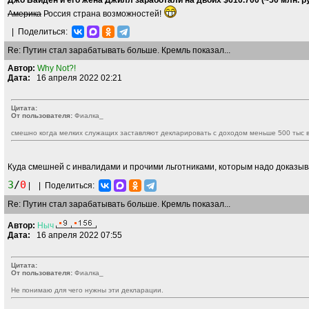
Джо Байден и его жена Джилл заработали на двоих $610.700 (~50 млн. руб
Америка
Россия страна возможностей!
|
Поделиться:
Re: Путин стал зарабатывать больше. Кремль показал...
Автор:
Why Not?!
Дата:
16 апреля 2022 02:21
Цитата:
От пользователя:
Фиалка_
смешно когда мелких служащих заставляют декларировать с доходом меньше 500 тыс в 
Куда смешней с инвалидами и прочими льготниками, которым надо доказыв
3
/
0
|
|
Поделиться:
Re: Путин стал зарабатывать больше. Кремль показал...
Автор:
Ныч
Дата:
16 апреля 2022 07:55
Цитата:
От пользователя:
Фиалка_
Не понимаю для чего нужны эти декларации.