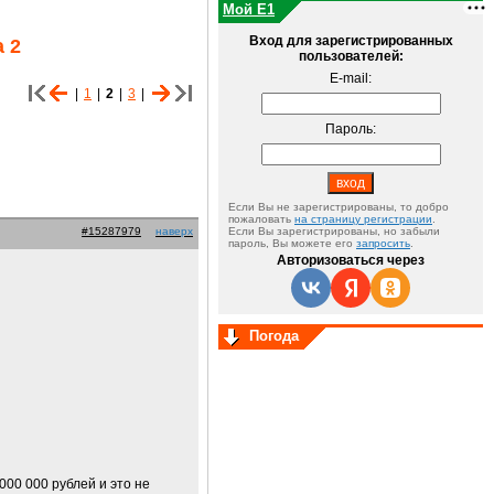
Мой E1
Вход для зарегистрированных
 2
пользователей:
E-mail:
|
1
|
2
|
3
|
Пароль:
Если Вы не зарегистрированы, то добро
пожаловать
на страницу регистрации
.
#15287979
наверх
Если Вы зарегистрированы, но забыли
пароль, Вы можете его
запросить
.
Авторизоваться через
Погода
00 000 рублей и это не