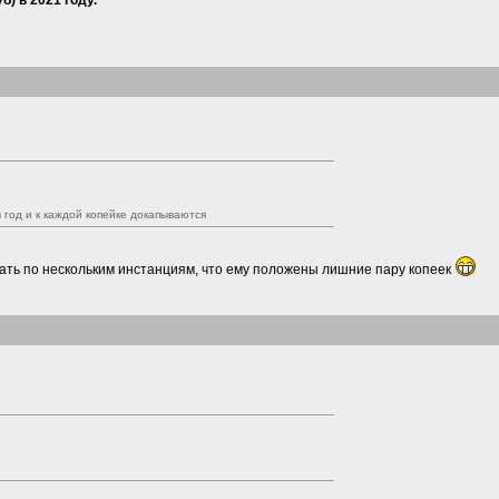
) в 2021 году.
год и к каждой копейке докапываются
ать по нескольким инстанциям, что ему положены лишние пару копеек