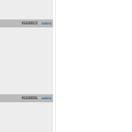
#15288675
наверх
#15288681
наверх