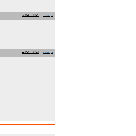
#15288051
наверх
#15288054
наверх