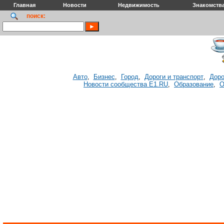
Главная
Новости
Недвижимость
Знакомств
поиск:
Авто
Бизнес
Город
Дороги и транспорт
Доро
,
,
,
,
Новости сообщества E1.RU
Образование
О
,
,