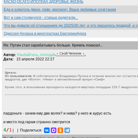
КАСКО,ОСАГО,ИПОТЕКА,ЗДОРОВЬЕ,ЖИЗНЬ
Еда и алкоголь (вино, пиво, крепкое). Ваши любимые сочетания
Вот и сам столкнулся - старые родители...
Что вы думали об отношениях до 20/25/30 лет, и что оказалось правдой, а
Одиссея Нолана в кинотеатрах Екатеринбурга
Re: Путин стал зарабатывать больше. Кремль показал...
Автор:
Улыбайтесь
,
господа
!
Дата:
15 апреля 2022 22:27
Цитата:
От пользователя:
В собственности Владимира Путина в течение многих лет остается 
квадратов, две «Волги», «Нива» и автомобильный прицеп «Скиф».
Кроме того, в пользовании президента находится квартира площадью 153,7 квадратног
пардоньте - зачем ему две волги? и нива? у него ж аурус есть
и место под гараж странно смотрится
4
/
1
|
|
Поделиться: