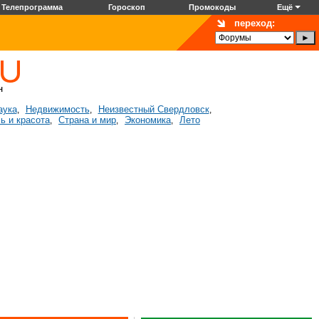
Телепрограмма
Гороскоп
Промокоды
Ещё
переход:
аука
Недвижимость
Неизвестный Свердловск
,
,
,
ь и красота
Страна и мир
Экономика
Лето
,
,
,