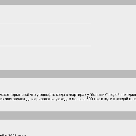
ожет скрыть всё что угодно(это когда в квартирах у "больших" людей находили
их заставляют декларировать с доходом меньше 500 тыс в год и к каждой ко