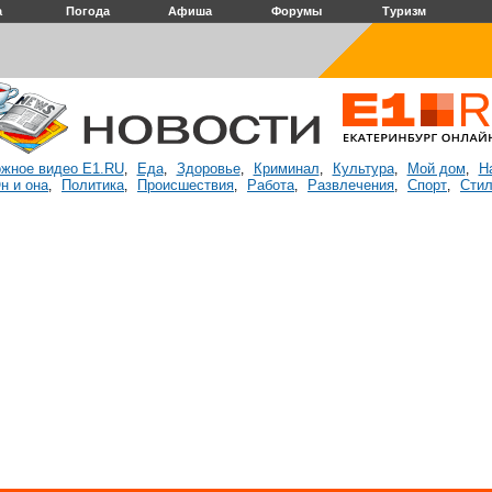
а
Погода
Афиша
Форумы
Туризм
жное видео E1.RU
Еда
Здоровье
Криминал
Культура
Мой дом
Н
,
,
,
,
,
,
н и она
Политика
Происшествия
Работа
Развлечения
Спорт
Стил
,
,
,
,
,
,