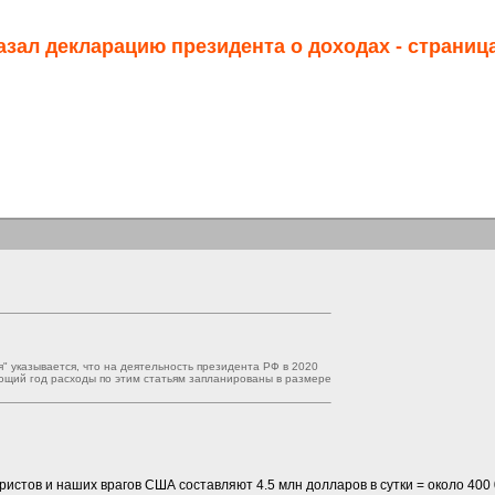
зал декларацию президента о доходах - страница
" указывается, что на деятельность президента РФ в 2020
ующий год расходы по этим статьям запланированы в размере
тов и наших врагов США составляют 4.5 млн долларов в сутки = около 400 0