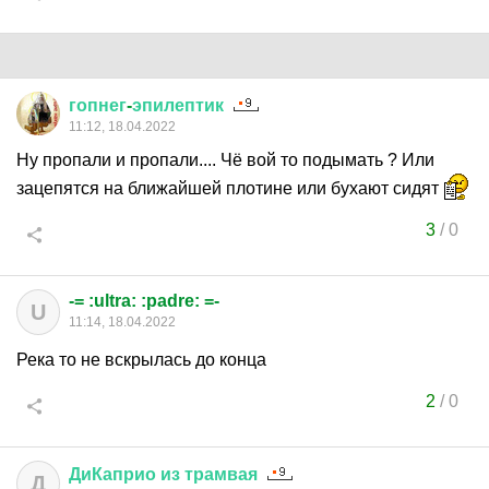
гопнег
-
эпилептик
11:12, 18.04.2022
Ну пропали и пропали.... Чё вой то подымать ? Или
зацепятся на ближайшей плотине или бухают сидят
3
/
0
-= :ultra: :padre: =-
U
11:14, 18.04.2022
Река то не вскрылась до конца
2
/
0
ДиКаприо
из
трамвая
Д