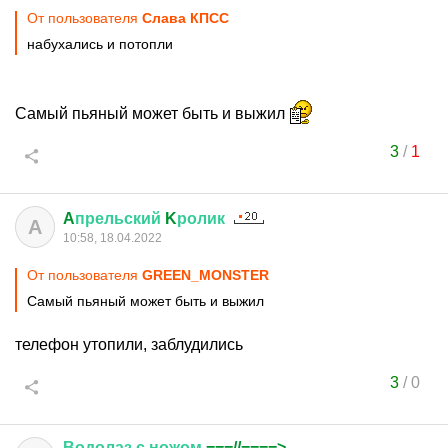
От пользователя
Слава КПСС
набухались и потопли
Самый пьяный может быть и выжил
3
/
1
A
прельский
K
ролик
A
10:58, 18.04.2022
От пользователя
GREEN_MONSTER
Самый пьяный может быть и выжил
телефон утопили, заблудились
3
/
0
Водолаз
с
ножом
===//====>