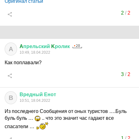
Оригинал статьи
2
/
2
A
прельский
K
ролик
A
10:49, 18.04.2022
Как поплавали?
3
/
2
Вредный
Енот
В
10:51, 18.04.2022
Из последнего Сообщения от оных туристов ….Буль
буль буль …
.. что это значит час гадают все
спасатели …
1
/
2