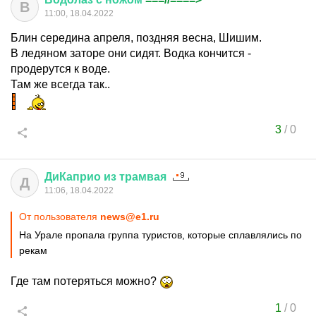
В
11:00, 18.04.2022
Блин середина апреля, поздняя весна, Шишим.
В ледяном заторе они сидят. Водка кончится -
продерутся к воде.
Там же всегда так..
3
/
0
ДиКаприо
из
трамвая
Д
11:06, 18.04.2022
От пользователя
news@e1.ru
На Урале пропала группа туристов, которые сплавлялись по
рекам
Где там потеряться можно?
1
/
0