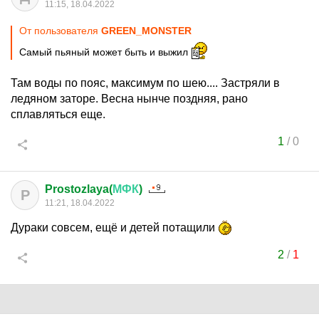
11:15, 18.04.2022
От пользователя
GREEN_MONSTER
Самый пьяный может быть и выжил
Там воды по пояс, максимум по шею.... Застряли в
ледяном заторе. Весна нынче поздняя, рано
сплавляться еще.
1
/
0
Prostozlaya(
МФК
)
P
11:21, 18.04.2022
Дураки совсем, ещё и детей потащили
2
/
1