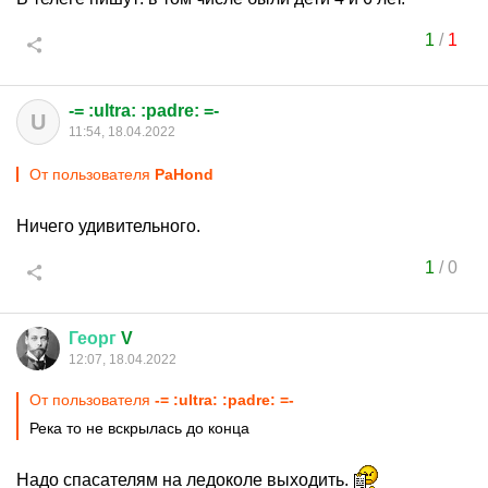
1
/
1
-= :ultra: :padre: =-
U
11:54, 18.04.2022
От пользователя
PaHond
Ничего удивительного.
1
/
0
Георг
V
12:07, 18.04.2022
От пользователя
-= :ultra: :padre: =-
Река то не вскрылась до конца
Надо спасателям на ледоколе выходить.