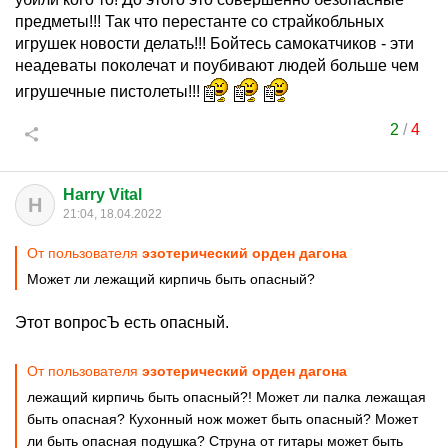
предметы!!! Так что перестанте со страйкобльных
игрушек новости делать!!! Бойтесь самокатчиков - эти
неадеваты поколечат и поубивают людей больше чем
игрушечные пистолеты!!!
2
/
4
Harry Vital
H
21:04, 18.04.2022
От пользователя
эзотeричecкий оpдeн дaгoнa
Может ли лежащий кирпичь быть опасный?
Этот вопросЪ есть опасный.
От пользователя
эзотeричecкий оpдeн дaгoнa
лежащий кирпичь быть опасный?! Может ли палка лежащая
быть опасная? Кухонный нож может быть опасный? Может
ли быть опасная подушка? Струна от гитары может быть