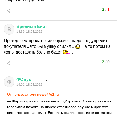
3
/
1
Вредный
Енот
В
18:39, 18.04.2022
Прежде чем продать сие оружие .. надо предупредить
покупателя .. что бы мушку спилил ..
.. а то потом из
жопы доставать больно будет
…
2
/
0
ФСБук
Ф
19:01, 18.04.2022
От пользователя
news@e1.ru
— Шарик страйкбольный весит 0,2 грамма. Само оружие по
габаритам похоже на любое стрелковое оружие мира: хоть
пистолет, хоть автомат. Есть из металла, есть из пластмассы.