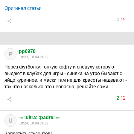
Оригинал статьи
0
/
5
pp6978
P
18:23, 18.04.2022
Через футболку, тонкую кофту и спецуху которую
выдают в клубах для игры - синяки на утро бывают с
яйцо куринное, и маски там не для красоты надевают -
так что насколько это неопасно, решайте сами.
2
/
2
-= :ultra: :padre: =-
U
18:24, 18.04.2022
Запретить студентов!