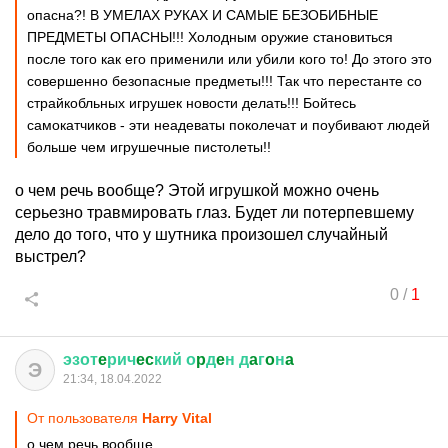
опасна?! В УМЕЛАХ РУКАХ И САМЫЕ БЕЗОБИБНЫЕ
ПРЕДМЕТЫ ОПАСНЫ!!! Холодным оружие становиться
после того как его применили или убили кого то! До этого это
совершенно безопасные предметы!!! Так что перестанте со
страйкобльных игрушек новости делать!!! Бойтесь
самокатчиков - эти неадеваты поколечат и поубивают людей
больше чем игрушечные пистолеты!!
о чем речь вообще? Этой игрушкой можно очень
серьезно травмировать глаз. Будет ли потерпевшему
дело до того, что у шутника произошел случайный
выстрел?
0
/
1
эзот
e
рич
ec
кий
о
p
д
e
н
д
a
г
o
н
a
Э
21:34, 18.04.2022
От пользователя
Harry Vital
о чем речь вообще