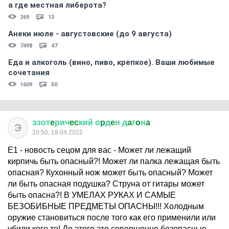
а где местная либерота?
269
13
Анеки июле - августовские (до 9 августа)
7498
47
Еда и алкоголь (вино, пиво, крепкое). Ваши любимые
сочетания
1609
50
эзот
e
рич
ec
кий
о
p
д
e
н
д
a
г
o
н
a
Э
20:50, 18.04.2022
Е1 - новость сецом для вас - Может ли лежащий
кирпичь быть опасный?! Может ли палка лежащая быть
опасная? Кухонный нож может быть опасный? Может
ли быть опасная подушка? Струна от гитары может
быть опасна?! В УМЕЛАХ РУКАХ И САМЫЕ
БЕЗОБИБНЫЕ ПРЕДМЕТЫ ОПАСНЫ!!! Холодным
оружие становиться после того как его применили или
убили кого то! До этого это совершенно безопасные