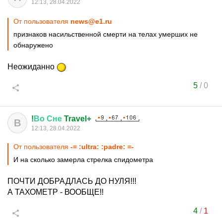
12:13, 28.04.2022
От пользователя
news@e1.ru
признаков насильственной смерти на телах умерших не
обнаружено
Неожиданно
5
/
0
!
Во
Сне
Travel+
В
12:13, 28.04.2022
От пользователя
-= :ultra: :padre: =-
И на сколько замерла стрелка спидометра
ПОЧТИ ДОБРАДЛАСЬ ДО НУЛЯ!!!
А ТАХОМЕТР - ВООБЩЕ!!
4
/
1