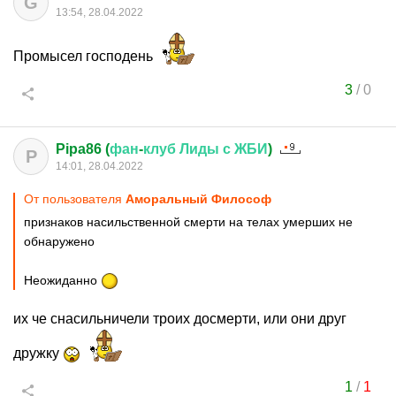
G
13:54, 28.04.2022
Промысел господень
3
/
0
Pipa86 (
фан
-
клуб
Лиды
с
ЖБИ
)
P
14:01, 28.04.2022
От пользователя
Аморальный Философ
признаков насильственной смерти на телах умерших не
обнаружено
Неожиданно
их че снасильничели троих досмерти, или они друг
дружку
1
/
1