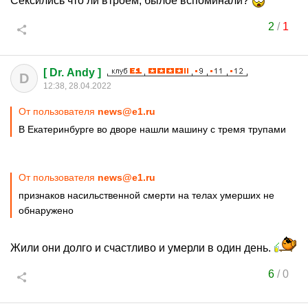
Сексились что ли втроём, былое вспоминали?
2
/
1
[ Dr. Andy ]
D
12:38, 28.04.2022
От пользователя
news@e1.ru
В Екатеринбурге во дворе нашли машину с тремя трупами
От пользователя
news@e1.ru
признаков насильственной смерти на телах умерших не
обнаружено
Жили они долго и счастливо и умерли в один день.
6
/
0