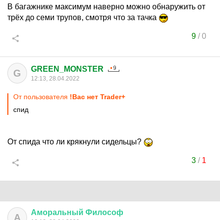
В багажнике максимум наверно можно обнаружить от
трёх до семи трупов, смотря что за тачка
9
/
0
GREEN_MONSTER
G
12:13, 28.04.2022
От пользователя
!Вас нет Trader+
спид
От спида что ли крякнули сидельцы?
3
/
1
Аморальный
Философ
А