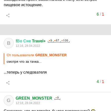
пищевое истощение.
6
/
1
!
Во
Сне
Travel+
В
12:16, 28.04.2022
От пользователя
GREEN_MONSTER
смотря что за тачка...
...теперь у следователя
4
/
1
GREEN_MONSTER
G
12:18, 28.04.2022