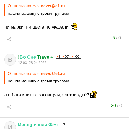
От пользователя
news@e1.ru
нашли машину с тремя трупами
ни марки, ни цвета не указали.
5
/
0
!
Во
Сне
Travel+
В
12:03, 28.04.2022
От пользователя
news@e1.ru
нашли машину с тремя трупами
а в багажник то заглянули, счетоводы?!
20
/
0
Изощренная
Фея
И