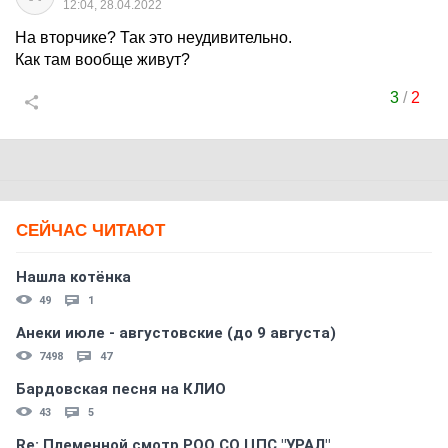
12:04, 28.04.2022
На вторчике? Так это неудивительно.
Как там вообще живут?
3
/
2
СЕЙЧАС ЧИТАЮТ
Нашла котёнка
49
1
Анеки июле - августовские (до 9 августа)
7498
47
Бардовская песня на КЛИО
43
5
Re: Племеннoй смoтр РOO CO ЦПС "УРАЛ"