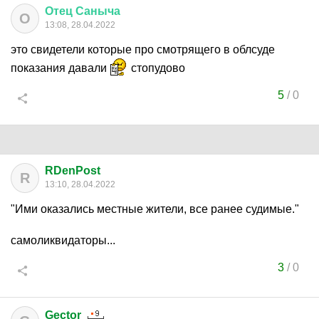
Отец
Саныча
О
13:08, 28.04.2022
это свидетели которые про смотрящего в облсуде
показания давали
стопудово
5
/
0
RDenPost
R
13:10, 28.04.2022
"Ими оказались местные жители, все ранее судимые."
самоликвидаторы...
3
/
0
Gector