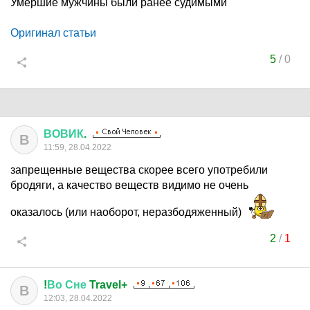
Умершие мужчины были ранее судимыми
Оригинал статьи
5
/
0
ВОВИК
.
В
11:59, 28.04.2022
запрещенные вещества скорее всего употребили
бродяги, а качество веществ видимо не очень
оказалось (или наоборот, неразбодяженный)
2
/
1
!
Во
Сне
Travel+
В
12:03, 28.04.2022