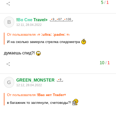
5
/
1
!
Во
Сне
Travel+
В
12:11, 28.04.2022
От пользователя
-= :ultra: :padre: =-
И на сколько замерла стрелка спидометра
думаешь спид?!
10
/
1
GREEN_MONSTER
G
12:12, 28.04.2022
От пользователя
!Вас нет Trader+
в багажник то заглянули, счетоводы?!