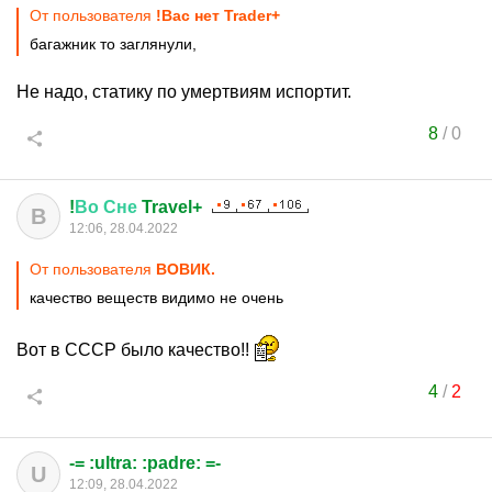
От пользователя
!Вас нет Trader+
багажник то заглянули,
Не надо, статику по умертвиям испортит.
8
/
0
!
Во
Сне
Travel+
В
12:06, 28.04.2022
От пользователя
ВОВИК.
качество веществ видимо не очень
Вот в СССР было качество!!
4
/
2
-= :ultra: :padre: =-
U
12:09, 28.04.2022