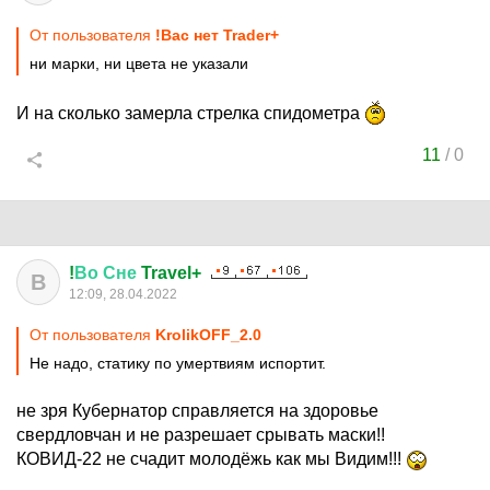
От пользователя
!Вас нет Trader+
ни марки, ни цвета не указали
И на сколько замерла стрелка спидометра
11
/
0
!
Во
Сне
Travel+
В
12:09, 28.04.2022
От пользователя
KrolikOFF_2.0
Не надо, статику по умертвиям испортит.
не зря Кубернатор справляется на здоровье
свердловчан и не разрешает срывать маски!!
КОВИД-22 не счадит молодёжь как мы Видим!!!