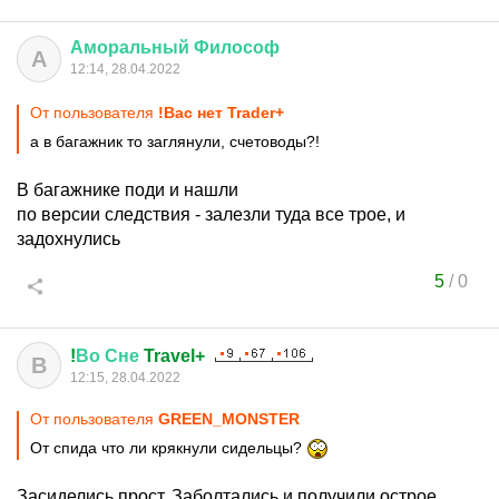
Аморальный
Философ
А
12:14, 28.04.2022
От пользователя
!Вас нет Trader+
а в багажник то заглянули, счетоводы?!
В багажнике поди и нашли
по версии следствия - залезли туда все трое, и
задохнулись
5
/
0
!
Во
Сне
Travel+
В
12:15, 28.04.2022
От пользователя
GREEN_MONSTER
От спида что ли крякнули сидельцы?
Засиделись прост. Заболтались и получили острое