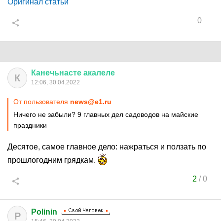
Оригинал статьи
0
Канечьнасте
акалеле
К
12:06, 30.04.2022
От пользователя
news@e1.ru
Ничего не забыли? 9 главных дел садоводов на майские
праздники
Десятое, самое главное дело: нажраться и ползать по
прошлогодним грядкам.
2
/
0
Polinin
P