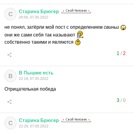
Старина
Брюгер
С
20:56, 07.05.2022
не понял, затёрли мой пост с определением
свиньи
они же сами себя так называют
собственно такими и являются
1
/
2
В
Пышме
есть
В
22:18, 07.05.2022
Отрицательная победа
3
/
0
Старина
Брюгер
С
22:29, 07.05.2022