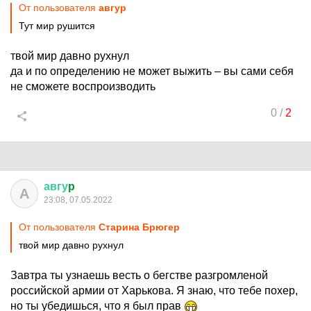
От пользователя
авгуp
Тут мир рушится
твой мир давно рухнул
да и по определению не может выжить – вы сами себя
не сможете воспроизводить
0
/
2
авгу
p
А
23:08, 07.05.2022
От пользователя
Старина Брюгер
твой мир давно рухнул
Завтра ты узнаешь весть о бегстве разгромленой
российской армии от Харькова. Я знаю, что тебе похер,
но ты убедишься, что я был прав