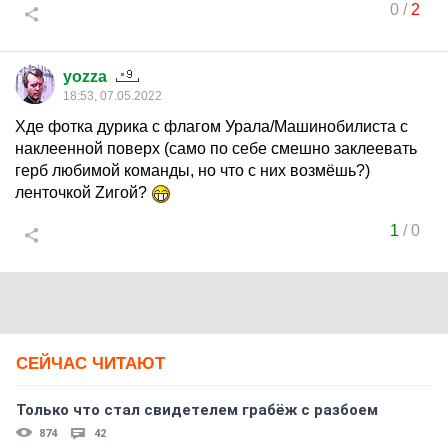
0
/
2
yozza
18:53, 07.05.2022
Хде фотка дурика с флагом Урала/Машинобилиста с
наклеенной поверх (само по себе смешно заклеевать
герб любимой команды, но что с них возмёшь?)
ленточкой Zигой?
1
/
0
СЕЙЧАС ЧИТАЮТ
Только что стал свидетелем грабёж с разбоем
874
42