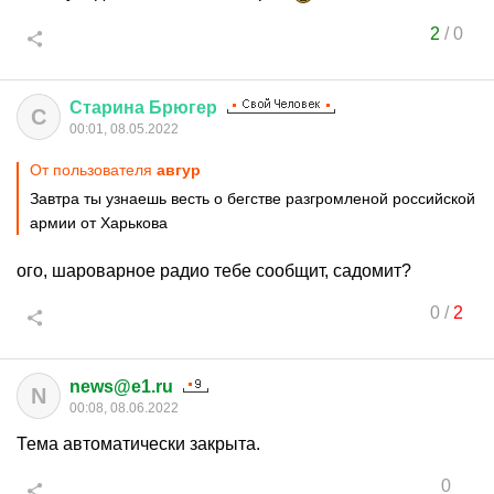
2
/
0
Старина
Брюгер
С
00:01, 08.05.2022
От пользователя
авгуp
Завтра ты узнаешь весть о бегстве разгромленой российской
армии от Харькова
ого, шароварное радио тебе сообщит, садомит?
0
/
2
news@e1.ru
N
00:08, 08.06.2022
Тема автоматически закрыта.
0