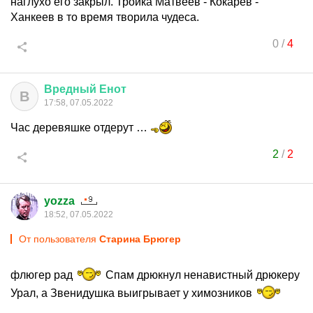
наглухо его закрыл. Тройка Матвеев - Кокарев -
Ханкеев в то время творила чудеса.
0
/
4
Вредный
Енот
В
17:58, 07.05.2022
Час деревяшке отдерут …
2
/
2
yozza
18:52, 07.05.2022
От пользователя
Старина Брюгер
флюгер рад
Спам дрюкнул ненавистный дрюкеру
Урал, а Звенидушка выигрывает у химозников