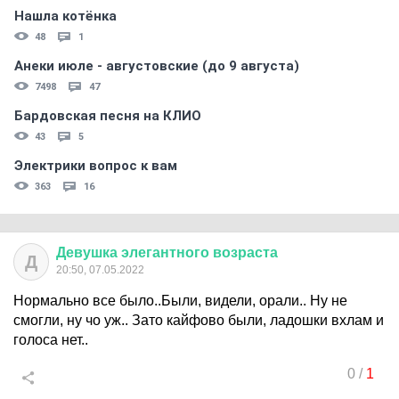
Нашла котёнка
48
1
Анеки июле - августовские (до 9 августа)
7498
47
Бардовская песня на КЛИО
43
5
Электрики вопрос к вам
363
16
Девушка
элегантного
возраста
Д
20:50, 07.05.2022
Нормально все было..Были, видели, орали.. Ну не
смогли, ну чо уж.. Зато кайфово были, ладошки вхлам и
голоса нет..
0
/
1