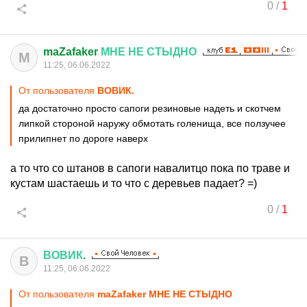
0
/
1
maZafaker
МНЕ
НЕ
СТЫДНО
M
11:25, 06.06.2022
От пользователя
ВОВИК.
да достаточно просто сапоги резиновые надеть и скотчем
липкой стороной наружу обмотать голенища, все ползучее
прилипнет по дороге наверх
а то что со штанов в сапоги навалитцо пока по траве и
кустам шастаешь и то что с деревьев падает? =)
0
/
1
ВОВИК
.
В
11:25, 06.06.2022
От пользователя
maZafaker МНЕ НЕ СТЫДНО