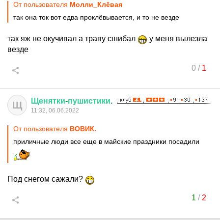
От пользователя
Молли_Клёвая
так она ток вот едва проклёвывается, и то не везде
так яж не окучивал а траву сшибал
у меня вылезла
везде
0
/
1
Щенятки
-
пушистики
.
Щ
11:32, 06.06.2022
От пользователя
ВОВИК.
приличные люди все еще в майские праздники посадили
Под снегом сажали?
1
/
2