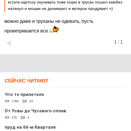
кстати картоху окучивать тоже норм в трусах пошел камбез
натянул и мошки не донимают и ветерок продувает =)
можно даже и труханы не одевать, пусть
проветривается все
1
/
1
СЕЙЧАС ЧИТАЮТ
Что то прилетело
1780
59
От Усвы до Чусового сплав.
373
5
пруд на 66-м Квартале