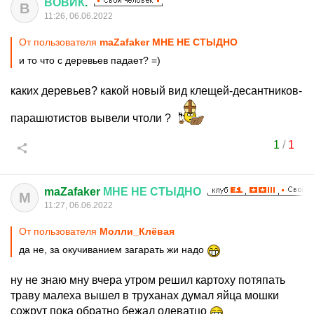
ВОВИК
.
В
11:26, 06.06.2022
От пользователя
maZafaker МНЕ НЕ СТЫДНО
и то что с деревьев падает? =)
каких деревьев? какой новый вид клещей-десантников-
парашютистов вывели чтоли ?
1
/
1
maZafaker
МНЕ
НЕ
СТЫДНО
M
11:27, 06.06.2022
От пользователя
Молли_Клёвая
да не, за окучиванием загарать жи надо
ну не знаю мну вчера утром решил картоху потяпать
траву малеха вышел в труханах думал яйца мошки
сожрут пока обратно бежал одеватцо