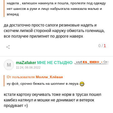
надела , капюшон накинула и пошла, пролезти под одежду
нет шансов а руки и лицо набрызгала намазала малью и
вперед
да достаточно просто сапоги резиновые надеть и
скотчем липкой стороной наружу обмотать голенища,
все ползучее прилипнет по дороге наверх
0
/
1
maZafaker
МНЕ
НЕ
СТЫДНО
M
11:24, 06.06.2022
От пользователя
Молли_Клёвая
ну фсё, срочно бежать на шоппинг в леруа
кстати картоху окучивать тоже норм в трусах пошел
камбез натянул и мошки не донимают и ветерок
продувает =)