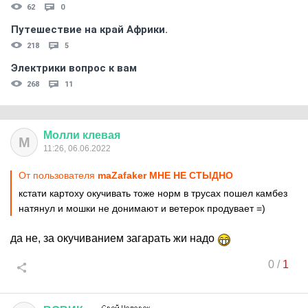
62
0
Путешествие на край Африки.
218
5
Электрики вопрос к вам
268
11
Молли
клевая
М
11:26, 06.06.2022
От пользователя
maZafaker МНЕ НЕ СТЫДНО
кстати картоху окучивать тоже норм в трусах пошел камбез
натянул и мошки не донимают и ветерок продувает =)
да не, за окучиванием загарать жи надо
0
/
1