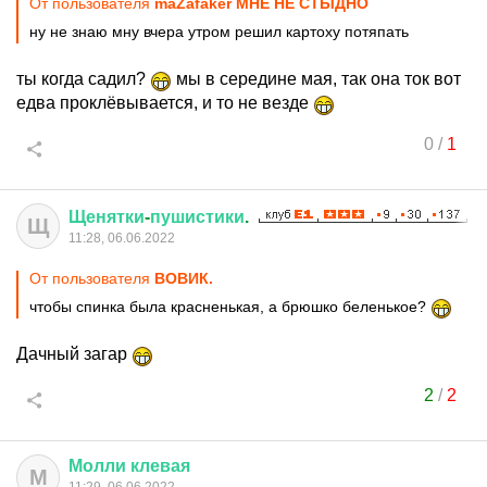
От пользователя
maZafaker МНЕ НЕ СТЫДНО
ну не знаю мну вчера утром решил картоху потяпать
ты когда садил?
мы в середине мая, так она ток вот
едва проклёвывается, и то не везде
0
/
1
Щенятки
-
пушистики
.
Щ
11:28, 06.06.2022
От пользователя
ВОВИК.
чтобы спинка была красненькая, а брюшко беленькое?
Дачный загар
2
/
2
Молли
клевая
М