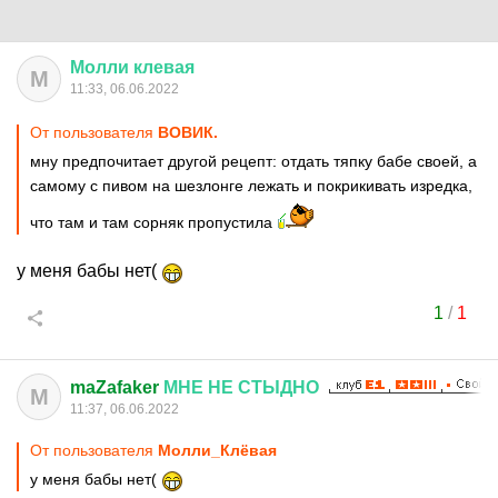
Молли
клевая
М
11:33, 06.06.2022
От пользователя
ВОВИК.
мну предпочитает другой рецепт: отдать тяпку бабе своей, а
самому с пивом на шезлонге лежать и покрикивать изредка,
что там и там сорняк пропустила
у меня бабы нет(
1
/
1
maZafaker
МНЕ
НЕ
СТЫДНО
M
11:37, 06.06.2022
От пользователя
Молли_Клёвая
у меня бабы нет(