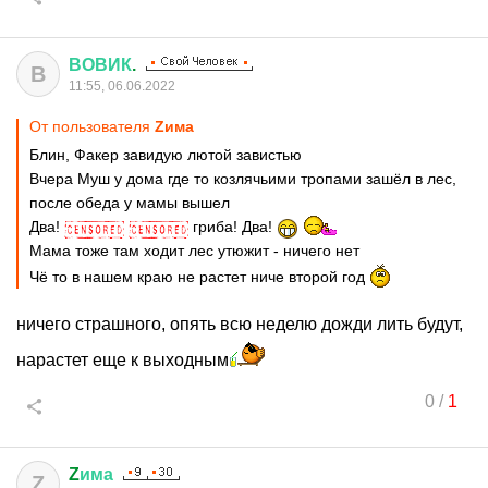
ВОВИК
.
В
11:55, 06.06.2022
От пользователя
Zима
Блин, Факер завидую лютой завистью
Вчера Муш у дома где то козлячьими тропами зашёл в лес,
после обеда у мамы вышел
Два!
гриба! Два!
Мама тоже там ходит лес утюжит - ничего нет
Чё то в нашем краю не растет ниче второй год
ничего страшного, опять всю неделю дожди лить будут,
нарастет еще к выходным
0
/
1
Z
има
Z