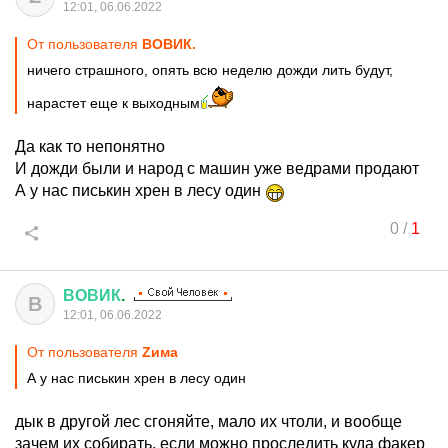
12:01, 06.06.2022
От пользователя
ВОВИК.
ничего страшного, опять всю неделю дожди лить будут,
нарастет еще к выходным
Да как то непонятно
И дожди были и народ с машин уже ведрами продают
А у нас писькин хрен в лесу один
0
/
1
ВОВИК
.
В
12:01, 06.06.2022
От пользователя
Zима
А у нас писькин хрен в лесу один
дык в другой лес сгоняйте, мало их чтоли, и вообще
зачем их собирать, если можно проследить куда факер