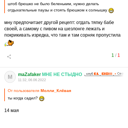
штоб брюшко не было беленьким, нужно делать
отдыхательные паузы и стоять брюшком к солнышку
мну предпочитает другой рецепт: отдать тяпку бабе
своей, а самому с пивом на шезлонге лежать и
покрикивать изредка, что там и там сорняк пропустила
1
/
1
maZafaker
МНЕ
НЕ
СТЫДНО
M
11:32, 06.06.2022
От пользователя
Молли_Клёвая
ты когда садил?
14 мая