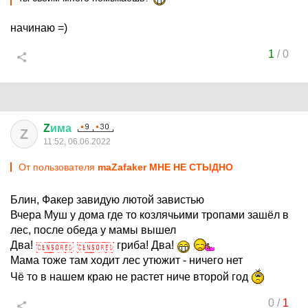
начинаю =)
1
/
0
Z
има
Z
11:52, 06.06.2022
От пользователя
maZafaker МНЕ НЕ СТЫДНО
Блин, Факер завидую лютой завистью
Вчера Муш у дома где то козлячьими тропами зашёл в
лес, после обеда у мамы вышел
Два!
гриба! Два!
Мама тоже там ходит лес утюжит - ничего нет
Чё то в нашем краю не растет ниче второй год
0
/
1