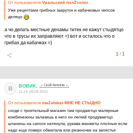
От пользователя
Vральский полZтолог
Уже рецептами грибных закруток и кабачковых чипсов
деляцо
а чо делать местные денамы титек не кажут стыдятцо
что в трусы их заправляют =) вот и осталось что о
грибах да кабачках =)
1
/
1
ВОВИК
.
В
11:24, 06.06.2022
От пользователя
maZafaker МНЕ НЕ СТЫДНО
сходи с троительный магазин там продаютцо малярные
комбинезоны залазишь в него он легкий продуваетцо
штанины на сапоги натянула, рукава манжеты плотные если
надо еще поверх обматала или резиночки на запястья