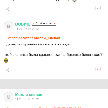
1
/
1
ВОВИК
.
В
11:27, 06.06.2022
От пользователя
Молли_Клёвая
да не, за окучиванием загарать жи надо
чтобы спинка была красненькая, а брюшко беленькое?
1
/
1
Молли
клевая
М
11:28, 06.06.2022