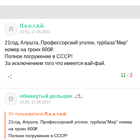
Л
.
е
.
н
.
т
.
я
.
й
.
Л
22:52, 17.05.2022
21год, Алушта, Профессорский уголок, турбаза"Мир"
номер на троих 600₽.
Полное погружение в СССР!
За исключением того что имеется вай-фай.
11
/
2
обманутый
дольщик
О
22:54, 17.05.2022
От пользователя
Л.е.н.т.я.й.
21год, Алушта, Профессорский уголок, турбаза"Мир" номер
на троих 600₽.
Полное погружение в СССР!