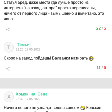
Статья бред, даже места где лучше просто из
интернета "на взляд автора" просто переписаны,
ничего от первого лица - вымышенно и вычитано, это
явно.
22
/
5
-
Тёмыч
-
Т
22:20, 17.05.2022
Скоро на завод пойдёшь! Балванки натирать
11
/
6
Хомяк
_
на
_
Сене
Х
22:32, 17.05.2022
Ничего нового не узнал,от слова совсем
Конские