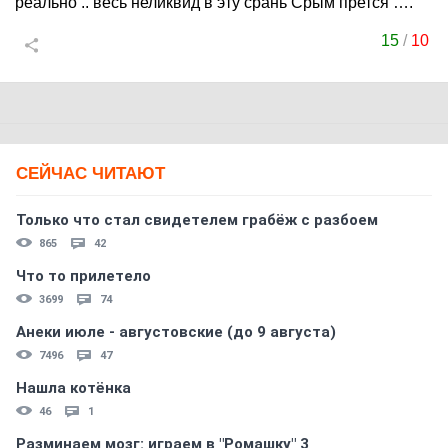
реально .. весь неликвид в эту срань Срым прется ….
15
/
10
СЕЙЧАС ЧИТАЮТ
Только что стал свидетелем грабёж с разбоем
865
42
Что то прилетело
3699
74
Анеки июле - августовские (до 9 августа)
7496
47
Нашла котёнка
46
1
Разминаем мозг: играем в "Ромашку" 3