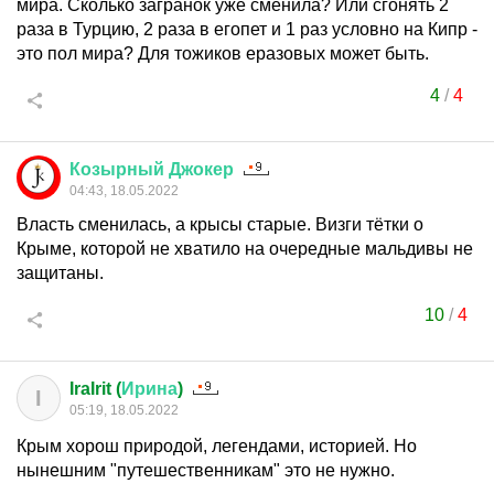
мира. Сколько загранок уже сменила? Или сгонять 2
раза в Турцию, 2 раза в егопет и 1 раз условно на Кипр -
это пол мира? Для тожиков еразовых может быть.
4
/
4
Козырный
Джокер
04:43, 18.05.2022
Власть сменилась, а крысы старые. Визги тётки о
Крыме, которой не хватило на очередные мальдивы не
защитаны.
10
/
4
IraIrit (
Ирина
)
I
05:19, 18.05.2022
Крым хорош природой, легендами, историей. Но
нынешним "путешественникам" это не нужно.