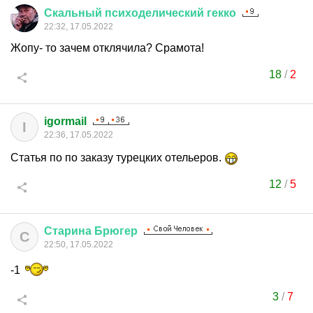
Скальный
психоделический
гекко
22:32, 17.05.2022
Жопу- то зачем отклячила? Срамота!
18
/
2
igormail
I
22:36, 17.05.2022
Статья по по заказу турецких отельеров.
12
/
5
Старина
Брюгер
С
22:50, 17.05.2022
-1
3
/
7