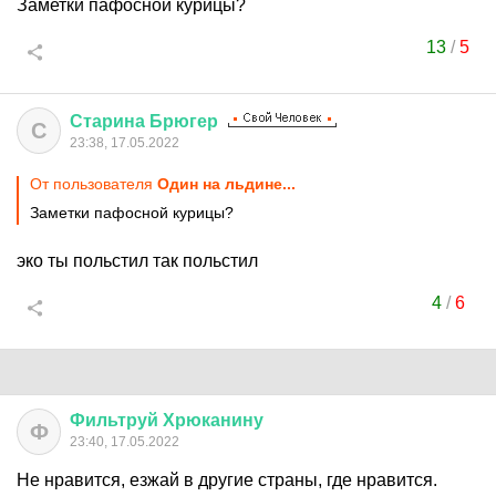
Заметки пафосной курицы?
13
/
5
Старина
Брюгер
С
23:38, 17.05.2022
От пользователя
Один на льдине...
Заметки пафосной курицы?
эко ты польстил так польстил
4
/
6
Фильтруй
Хрюканину
Ф
23:40, 17.05.2022
Не нравится, езжай в другие страны, где нравится.