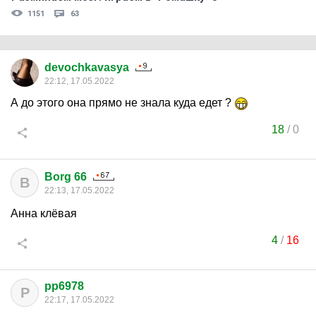
1151
63
devochkavasya
22:12, 17.05.2022
А до этого она прямо не знала куда едет ?
18
/
0
Borg 66
B
22:13, 17.05.2022
Анна клёвая
4
/
16
pp6978
P
22:17, 17.05.2022