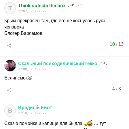
Think outside the box
T
22:07, 17.05.2022
Крым прекрасен там, где его не коснулась рука
человека
Блогер Варламов
10
/
13
Скальный
психоделический
гекко
22:08, 17.05.2022
Еслипсмок🤔
4
/
3
Вредный
Енот
В
22:10, 17.05.2022
Сказ о помойке и капище для быдла
… тут