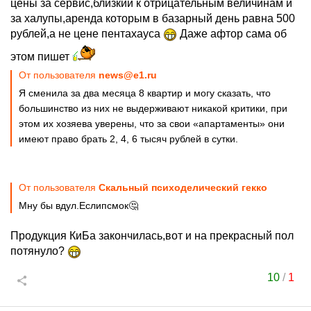
цены за сервис,близкий к отрицательным величинам и
за халупы,аренда которым в базарный день равна 500
рублей,а не цене пентахауса
Даже афтор сама об
этом пишет
От пользователя
news@e1.ru
Я сменила за два месяца 8 квартир и могу сказать, что
большинство из них не выдерживают никакой критики, при
этом их хозяева уверены, что за свои «апартаменты» они
имеют право брать 2, 4, 6 тысяч рублей в сутки.
От пользователя
Скальный психоделический гекко
Мну бы вдул.Еслипсмок🤔
Продукция КиБа закончилась,вот и на прекрасный пол
потянуло?
10
/
1