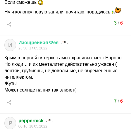
Если сможешь
Ну и колонку новую запили, почитаю, порадуюсь
3
/
6
Изощренная
Фея
И
23:50, 17.05.2022
Крым в первой пятерке самых красивых мест Европы.
Но люди… и их менталитет действительно ужасен (
лентяи, грубияны, не довольные, не обременённые
интеллектом.
Жуть!
Может солнце на них так влияет(
7
/
6
peppernick
P
00:16, 18.05.2022