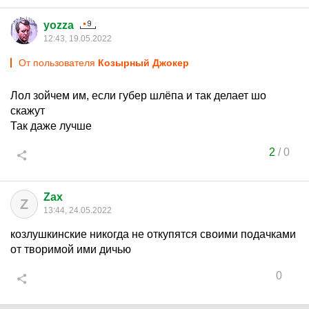
yozza
12:43, 19.05.2022
От пользователя
Козырный Джокер
Лол зойчем им, если губер шлёпа и так делает шо
скажут
Так даже лучше
2
/
0
Zax
Z
13:44, 24.05.2022
козлушкинские никогда не откупятся своими подачками
от творимой ими дичью
0