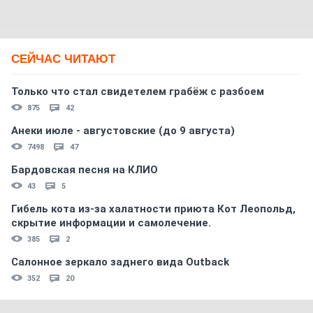
СЕЙЧАС ЧИТАЮТ
Только что стал свидетелем грабёж с разбоем
875
42
Анеки июле - августовские (до 9 августа)
7498
47
Бардовская песня на КЛИО
43
5
Гибель кота из-за халатности приюта Кот Леопольд,
скрытиe информации и самолечение.
385
2
Салонное зеркало заднего вида Outback
352
20