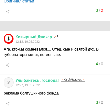
Оригинал статьи
3
/
2
Козырный
Джокер
12:12, 19.05.2022
Ага, кто-бы сомневался.... Отец, сын и святой дух. В
губернаторы метят, не меньше.
4
/
0
Улыбайтесь
,
господа
!
У
12:27, 19.05.2022
реклама болтушкиного фонда
3
/
0