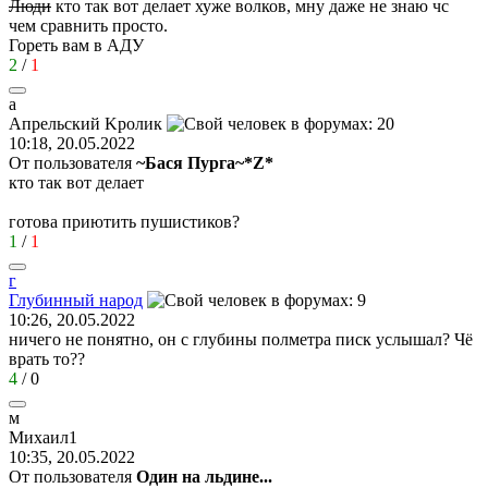
Люди
кто так вот делает хуже волков, мну даже не знаю чс
чем сравнить просто.
Гореть вам в АДУ
2
/
1
a
A
прельский
K
ролик
10:18, 20.05.2022
От пользователя
~Бася Пурга~*Z*
кто так вот делает
готова приютить пушистиков?
1
/
1
г
Глубинный
народ
10:26, 20.05.2022
ничего не понятно, он с глубины полметра писк услышал? Чё
врать то??
4
/
0
м
Михаил
1
10:35, 20.05.2022
От пользователя
Один на льдине...