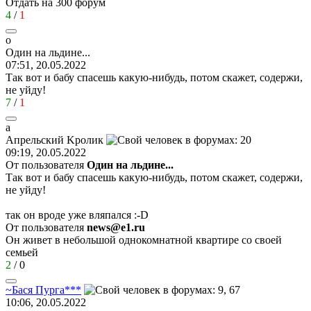
Отдать на 300 форум
4
/
1
о
Один
на
льдине
...
07:51, 20.05.2022
Так вот и бабу спасешь какую-нибудь, потом скажет, содержи,
не уйду!
7
/
1
a
A
прельский
K
ролик
09:19, 20.05.2022
От пользователя
Один на льдине...
Так вот и бабу спасешь какую-нибудь, потом скажет, содержи,
не уйду!
так он вроде уже вляпался
:-D
От пользователя
news@e1.ru
Он живет в небольшой однокомнатной квартире со своей
семьей
2
/
0
~
Бася
Пурга
***
10:06, 20.05.2022