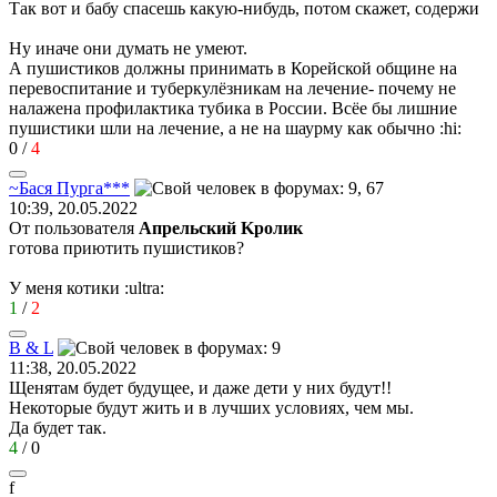
Так вот и бабу спасешь какую-нибудь, потом скажет, содержи
Ну иначе они думать не умеют.
А пушистиков должны принимать в Корейской общине на
перевоспитание и туберкулёзникам на лечение- почему не
налажена профилактика тубика в России. Всёе бы лишние
пушистики шли на лечение, а не на шаурму как обычно
:hi:
0
/
4
~
Бася
Пурга
***
10:39, 20.05.2022
От пользователя
Aпрельский Kролик
готова приютить пушистиков?
У меня котики
:ultra:
1
/
2
B & L
11:38, 20.05.2022
Щенятам будет будущее, и даже дети у них будут!!
Некоторые будут жить и в лучших условиях, чем мы.
Да будет так.
4
/
0
f