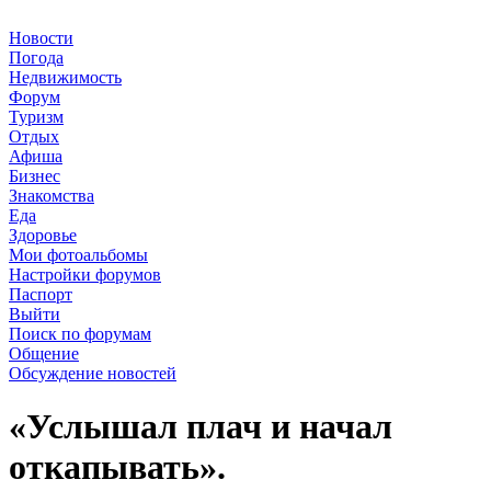
Новости
Погода
Недвижимость
Форум
Туризм
Отдых
Афиша
Бизнес
Знакомства
Еда
Здоровье
Мои фотоальбомы
Настройки форумов
Паспорт
Выйти
Поиск по форумам
Общение
Обсуждение новостей
«Услышал плач и начал
откапывать».