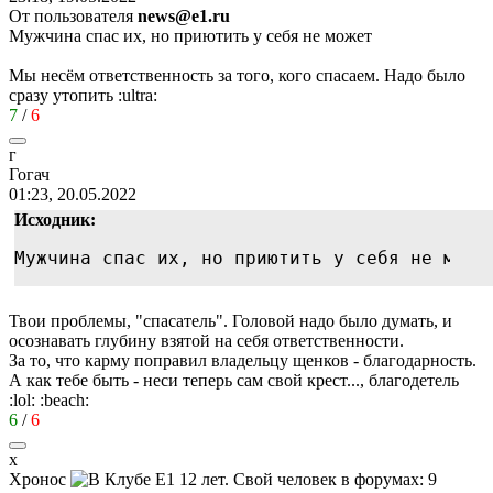
От пользователя
news@e1.ru
Мужчина спас их, но приютить у себя не может
Мы несём ответственность за того, кого спасаем. Надо было
сразу утопить
:ultra:
7
/
6
г
Гогач
01:23, 20.05.2022
Исходник:
Мужчина спас их, но приютить у себя не може
Твои проблемы, "спасатель". Головой надо было думать, и
осознавать глубину взятой на себя ответственности.
За то, что карму поправил владельцу щенков - благодарность.
А как тебе быть - неси теперь сам свой крест..., благодетель
:lol:
:beach:
6
/
6
х
Хронос