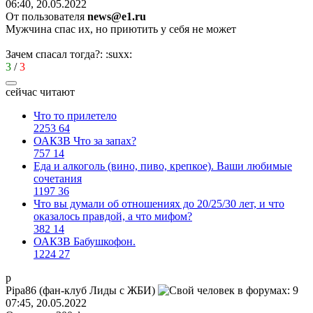
06:40, 20.05.2022
От пользователя
news@e1.ru
Мужчина спас их, но приютить у себя не может
Зачем спасал тогда?:
:suxx:
3
/
3
сейчас читают
Что то прилетело
2253
64
ОАКЗВ Что за запах?
757
14
Еда и алкоголь (вино, пиво, крепкое). Ваши любимые
сочетания
1197
36
Что вы думали об отношениях до 20/25/30 лет, и что
оказалось правдой, а что мифом?
382
14
ОАКЗВ Бабушкофон.
1224
27
p
Pipa86 (
фан
-
клуб
Лиды
с
ЖБИ
)
07:45, 20.05.2022