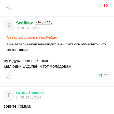
1
/
12
Scofflaw
S
14:28, 23.05.2022
От пользователя
news@e1.ru
Она теперь цыган ненавидит, я ей пытаюсь объяснить, что
не все такие.
ну и дура. они все такие.
был один Будулай и тот молодован
17
/
1
голос
Лешего
Г
14:38, 23.05.2022
зовите Томми.