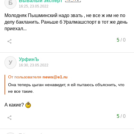
Бывалый
эксперт
Б
16:25, 23.05.2022
Молодняк Пышминский надо звать , не все ж им не по
делу бакланить. Раньше б Уралмашспорт в тот же день
приехал...
5
/
0
УрфинЪ
У
16:30, 23.05.2022
От пользователя
news@e1.ru
Она теперь цыган ненавидит, я ей пытаюсь объяснить, что
не все такие.
А какие?
5
/
0