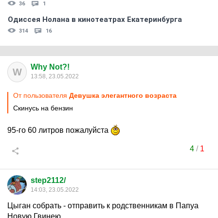
36
1
Одиссея Нолана в кинотеатрах Екатеринбурга
314
16
Why Not?!
W
13:58, 23.05.2022
От пользователя
Девушка элегантного возраста
Скинусь на бензин
95-го 60 литров пожалуйста
4
/
1
step2112/
14:03, 23.05.2022
Цыган собрать - отправить к родственникам в Папуа
Новую Гвинею.