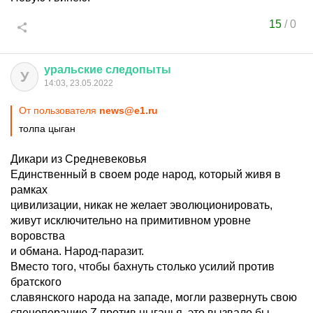
15
/
0
уральские
следопыты
У
14:03, 23.05.2022
От пользователя
news@e1.ru
толпа цыган
Дикари из Средневековья
Единственный в своем роде народ, который живя в
рамках
цивилизации, никак не желает эволюционировать,
живут исключительно на примитивном уровне
воровства
и обмана. Народ-паразит.
Вместо того, чтобы бахнуть столько усилий против
братского
славянского народа на западе, могли развернуть свою
спецоперацию Z против цыганья, это вызвало бы