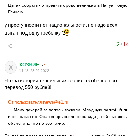
Цыган собрать - отправить к родственникам в Папуа Новую
Гвинею.
у преступности нет национальности, не надо всех
цыган под одну гребенку
2
/
14
X
О
3
ЯИ
H
X
14:48, 23.05.2022
Что за истории терпильных терпил, особенно про
перевод 550 рублей!
От пользователя
news@e1.ru
— Моих дочерей за волосы таскали. Младшую палкой били,
и не только ее. Она теперь цыган ненавидит, я ей пытаюсь
объяснить, что не все такие.