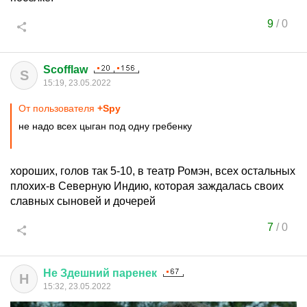
9
/
0
Scofflaw
S
15:19, 23.05.2022
От пользователя
+Spy
не надо всех цыган под одну гребенку
хороших, голов так 5-10, в театр Ромэн, всех остальных
плохих-в Северную Индию, которая заждалась своих
славных сыновей и дочерей
7
/
0
Не
Здешний
паренек
Н
15:32, 23.05.2022