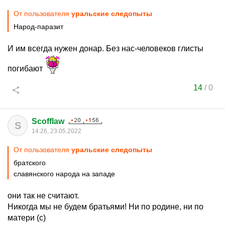
От пользователя
уральские следопыты
Народ-паразит
И им всегда нужен донар. Без нас-человеков глисты
погибают
14
/
0
Scofflaw
S
14:26, 23.05.2022
От пользователя
уральские следопыты
братского
славянского народа на западе
они так не считают.
Никогда мы не будем братьями! Ни по родине, ни по
матери (с)