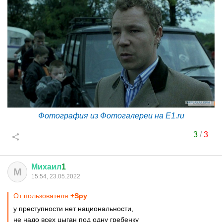
Фотография из Фотогалереи на E1.ru
3
/
3
Михаил
1
М
15:54, 23.05.2022
От пользователя
+Spy
у преступности нет национальности,
не надо всех цыган под одну гребенку