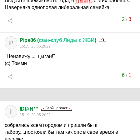
Выдайте премию мать года, я
с зтих бабёшек.
Наверняка однополая либеральная семейка.
2
/
3
Pipa86 (
фан
-
клуб
Лиды
с
ЖБИ
)
P
15:15, 23.05.2022
"Ненавижу .... цыган!"
(с) Томми
6
/
1
IDI
А
N™
I
15:19, 23.05.2022
собрались всем городом и пришли бы к
табору....постояли бы там как опс в свое время в
поселке.