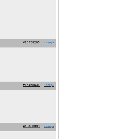
#15458265
наверх
#15458631
наверх
#15460083
наверх