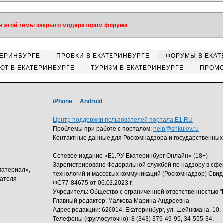
 этой темы закрыто модератором форума
ТЕРИНБУРГЕ
ПРОБКИ В ЕКАТЕРИНБУРГЕ
ФОРУМЫ В ЕКАТ
ЮТ В ЕКАТЕРИНБУРГЕ
ТУРИЗМ В ЕКАТЕРИНБУРГЕ
ПРОМО
iPhone
Android
Центр поддержки пользователей портала E1.RU
Проблемы при работе с порталом:
help@shkulev.ru
Контактные данные для Роскомнадзора и государственных
Сетевое издание «Е1.РУ Екатеринбург Онлайн» (18+)
Зарегистрировано Федеральной службой по надзору в сф
материал»,
технологий и массовых коммуникаций (Роскомнадзор) Свид
дателя
ФС77-84675 от 06.02.2023 г.
Учредитель: Общество с ограниченной ответственность
Главный редактор: Малкова Марина Андреевна
Адрес редакции: 620014, Екатеринбург, ул. Шейнкмана, 10, 
Телефоны (круглосуточно): 8 (343) 379-49-95, 34-555-34,