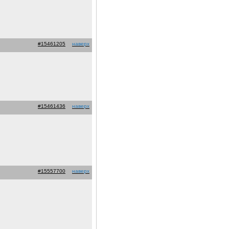
#15461205
наверх
#15461436
наверх
#15557700
наверх