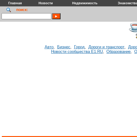
Главная
Новости
Недвижимость
Знакомств
поиск:
Авто
Бизнес
Город
Дороги и транспорт
Доро
,
,
,
,
Новости сообщества E1.RU
Образование
О
,
,