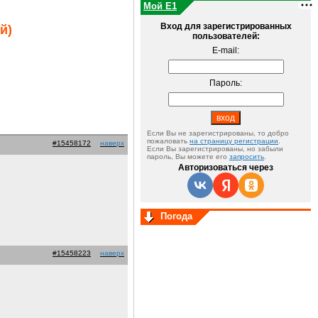
Мой E1
Вход для зарегистрированных
й)
пользователей:
E-mail:
Пароль:
Если Вы не зарегистрированы, то добро
пожаловать
на страницу регистрации
.
#15458172
наверх
Если Вы зарегистрированы, но забыли
пароль, Вы можете его
запросить
.
Авторизоваться через
Погода
#15458223
наверх