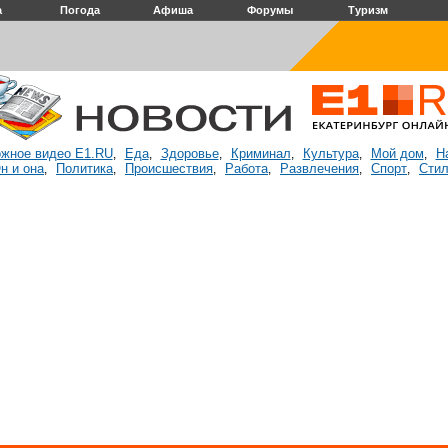
а
Погода
Афиша
Форумы
Туризм
жное видео E1.RU
Еда
Здоровье
Криминал
Культура
Мой дом
Н
,
,
,
,
,
,
н и она
Политика
Происшествия
Работа
Развлечения
Спорт
Стил
,
,
,
,
,
,