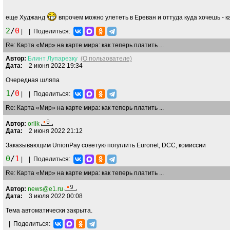
еще Худжанд
впрочем можно улететь в Ереван и оттуда куда хочешь -
2
/
0
|
|
Поделиться:
Re: Карта «Мир» на карте мира: как теперь платить ...
Автор:
Блинт
Лупарезку
(О пользователе)
Дата:
2 июня 2022 19:34
Очередная шляпа
1
/
0
|
|
Поделиться:
Re: Карта «Мир» на карте мира: как теперь платить ...
Автор:
orlik
Дата:
2 июня 2022 21:12
Заказывающим UnionPay советую погуглить Euronet, DCC, комиссии
0
/
1
|
|
Поделиться:
Re: Карта «Мир» на карте мира: как теперь платить ...
Автор:
news@e1.ru
Дата:
3 июля 2022 00:08
Тема автоматически закрыта.
|
Поделиться: