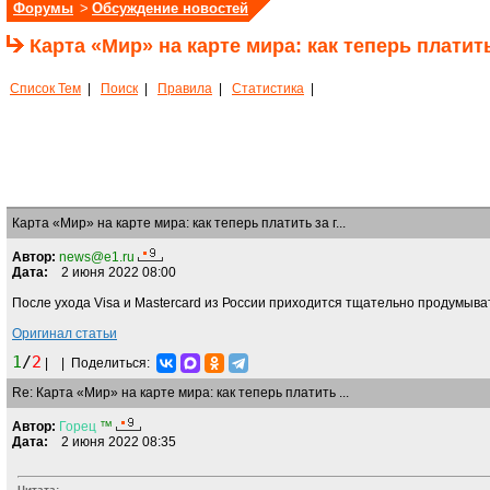
Форумы
>
Обсуждение новостей
Карта «Мир» на карте мира: как теперь платить
Список Тем
|
Поиск
|
Правила
|
Статистика
|
Карта «Мир» на карте мира: как теперь платить за г...
Автор:
news@e1.ru
Дата:
2 июня 2022 08:00
После ухода Visa и Mastercard из России приходится тщательно продумыва
Оригинал статьи
1
/
2
|
|
Поделиться:
Re: Карта «Мир» на карте мира: как теперь платить ...
Автор:
Горец
™
Дата:
2 июня 2022 08:35
Цитата: