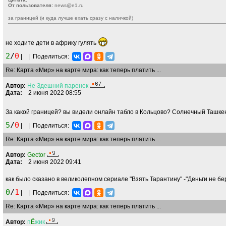
От пользователя:
news@e1.ru
за границей (и куда лучше ехать сразу с наличкой)
не ходите дети в африку гулять
2
/
0
|
|
Поделиться:
Re: Карта «Мир» на карте мира: как теперь платить ...
Автор:
Не
Здешний
паренек
Дата:
2 июня 2022 08:55
За какой границей? вы видели онлайн табло в Кольцово? Солнечный Ташке
5
/
0
|
|
Поделиться:
Re: Карта «Мир» на карте мира: как теперь платить ...
Автор:
Gector
Дата:
2 июня 2022 09:41
как было сказано в великолепном сериале "Взять Тарантину" -"Деньги не бе
0
/
1
|
|
Поделиться:
Re: Карта «Мир» на карте мира: как теперь платить ...
Автор:
п
Ё
жик