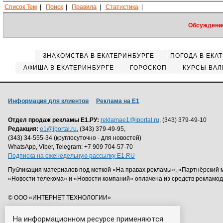
Список Тем
|
Поиск
|
Правила
|
Статистика
|
Обсуждение
ЗНАКОМСТВА В ЕКАТЕРИНБУРГЕ
ПОГОДА В ЕКА
АФИША В ЕКАТЕРИНБУРГЕ
ГОРОСКОП
КУРСЫ ВАЛ
Информация для клиентов
Реклама на Е1
Отдел продаж рекламы Е1.РУ:
reklamae1@iportal.ru
, (343) 379-49-10
Редакция:
e1@iportal.ru
, (343) 379-49-95,
(343) 34-555-34 (круглосуточно - для новостей)
WhatsApp, Viber, Telegram: +7 909 704-57-70
Подписка на еженедельную рассылку E1.RU
Публикация материалов под меткой «На правах рекламы», «Партнёрский 
«Новости телекома» и «Новости компаний» оплачена из средств рекламо
© ООО «ИНТЕРНЕТ ТЕХНОЛОГИИ»
На информационном ресурсе применяются