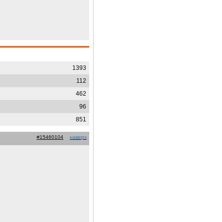
1393
112
462
96
851
#15460104
наверх