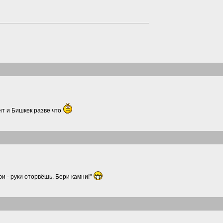
нт и Бишкек разве что
ри - руки оторвёшь. Бери камни!"