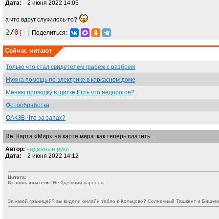
Дата:
2 июня 2022 14:05
а что вдруг случилось-то?
2
/
0
|
|
Поделиться:
Сейчас читают
Только что стал свидетелем грабёж с разбоем
Нужна помощь по электрике в каркасном доме
Меняю проводку в щитке.Есть что недорогое?
Фотообработка
ОАКЗВ Что за запах?
Re: Карта «Мир» на карте мира: как теперь платить ...
Автор:
надежные
руки
Дата:
2 июня 2022 14:12
Цитата:
От пользователя:
Не Здешний паренек
За какой границей? вы видели онлайн табло в Кольцово? Солнечный Ташкент и Бишкек