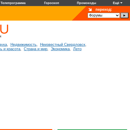
Телепрограмма
Гороскоп
Промокоды
Ещё
переход:
аука
Недвижимость
Неизвестный Свердловск
,
,
,
ь и красота
Страна и мир
Экономика
Лето
,
,
,