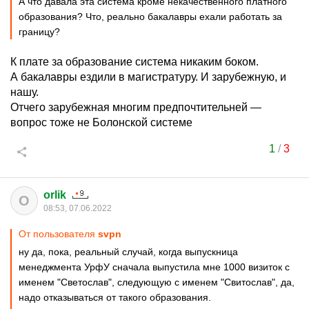
А что давала эта система кроме некачественного платного
образования? Что, реально бакалавры ехали работать за
границу?
К плате за образование система никаким боком.
А бакалавры ездили в магистратуру. И зарубежную, и
нашу.
Отчего зарубежная многим предпочтительней —
вопрос тоже не Болонской системе
1
/
3
orlik
O
08:53, 07.06.2022
От пользователя
svpn
ну да, пока, реальный случай, когда выпускница
менеджмента УрфУ сначала выпустила мне 1000 визиток с
именем "Светослав", следующую с именем "Свитослав", да,
надо отказываться от такого образования.