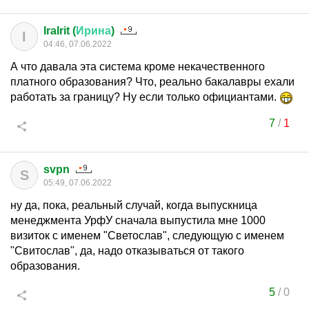
IraIrit (
Ирина
)
I
04:46, 07.06.2022
А что давала эта система кроме некачественного
платного образования? Что, реально бакалавры ехали
работать за границу? Ну если только официантами.
7
/
1
svpn
S
05:49, 07.06.2022
ну да, пока, реальный случай, когда выпускница
менеджмента УрфУ сначала выпустила мне 1000
визиток с именем "Светослав", следующую с именем
"Свитослав", да, надо отказываться от такого
образования.
5
/
0