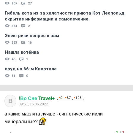
907
27
Гибель кота из-за халатности приюта Кот Леопольд,
скрытиe информации и самолечение.
384
2
Электрики вопрос к вам
363
16
Нашла котёнка
46
1
пруд на 66-м Квартале
81
0
!
Во
Сне
Travel+
В
09:51, 15.06.2022
а какие маслята лучше - синтетические иили
минеральные?
1
/
1