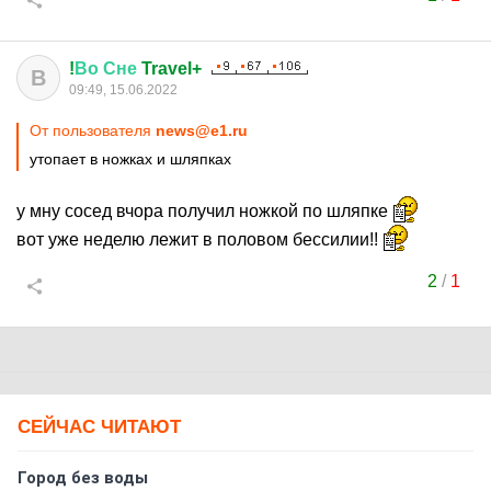
!
Во
Сне
Travel+
В
09:49, 15.06.2022
От пользователя
news@e1.ru
утопает в ножках и шляпках
у мну сосед вчора получил ножкой по шляпке
вот уже неделю лежит в половом бессилии!!
2
/
1
СЕЙЧАС ЧИТАЮТ
Город без воды