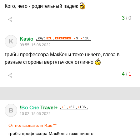
Кого, чего - родительный падеж
3
/
0
Kasio
K
09:55, 15.06.2022
грибы профессора МакКены тоже ничего, глоза в
разные стороны вертятьчюся отлично
4
/
1
!
Во
Сне
Travel+
В
10:02, 15.06.2022
От пользователя
Kas™
грибы профессора МакКены тоже ничего