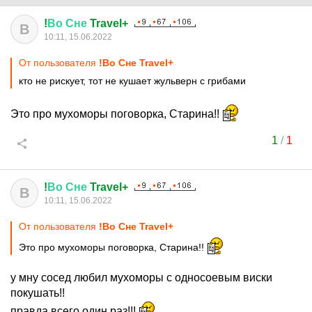
!
Во
Сне
Travel+
В
10:11, 15.06.2022
От пользователя
!Во Сне Travel+
кто не рискует, тот не кушает жульверн с грибами
Это про мухоморы поговорка, Старина!!
1
/
1
!
Во
Сне
Travel+
В
10:11, 15.06.2022
От пользователя
!Во Сне Travel+
Это про мухоморы поговорка, Старина!!
у мну сосед любил мухоморы с односоевым виски
покушать!!
правда всего один раз!!!