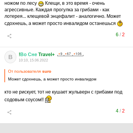
ножом по лесу
Клещи, в это время - очень
агрессивные. Каждая прогулка за грибами - как
лотерея... клещевой энцефалит - аналогично. Может
сдохнешь, а может просто инвалидом останешься
6
/
2
!
Во
Сне
Travel+
В
10:10, 15.06.2022
От пользователя
surо
Может сдохнешь, а может просто инвалидом
кто не рискует, тот не кушает жульверн с грибами под
содовым соусом!!
4
/
2