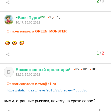
2
/
0
~
Бася
Пурга
***
10:47, 15.06.2022
От пользователя
GREEN_MONSTER
1
/
2
Божественный
пролетарий
Б
12:19, 15.06.2022
От пользователя
news@e1.ru
https://static.ngs.ru/news/2015/99/preview/435bb9d...
аммм, странные рыжики, почему на срезе серое?
0