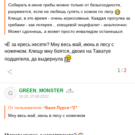
Собирать в июне грибы можно только от безысходности,
разумеется, если не любишь гулять с ножом по лесу
Клещи, в это время - очень агрессивные. Каждая прогулка за
грибами - как лотерея... клещевой энцефалит - аналогично.
Может сдохнешь, а может просто инвалидом останешься
чЁ за ересь несете? Мну весь май, июнь в лесу с
ножечком. Клещу мну боятся, двоих на Таватуе
подцепила, да выдернула
1
/
2
GREEN_MONSTER
G
10:20, 15.06.2022
От пользователя
~Бася Пурга~*Z*
Мну весь май, июнь в лесу с ножечком