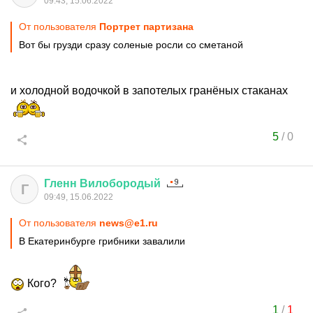
09:43, 15.06.2022
От пользователя
Портрет партизана
Вот бы грузди сразу соленые росли со сметаной
и холодной водочкой в запотелых гранёных стаканах
5
/
0
Гленн
Вилобородый
Г
09:49, 15.06.2022
От пользователя
news@e1.ru
В Екатеринбурге грибники завалили
Кого?
1
/
1