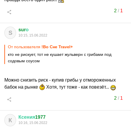
2
/
1
sur
о
S
10:15, 15.06.2022
От пользователя
!Во Сне Travel+
кто не рискует, тот не кушает жульверн с грибами под
содовым соусом
Можно снизить риск - купив грибы у отмороженных
бабок на рынке
Хотя, тут тоже - как повезёт...
2
/
1
Ксения
1977
К
10:16, 15.06.2022