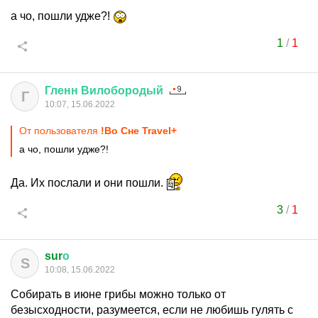
а чо, пошли удже?!
1
/
1
Гленн
Вилобородый
Г
10:07, 15.06.2022
От пользователя
!Во Сне Travel+
а чо, пошли удже?!
Да. Их послали и они пошли.
3
/
1
sur
о
S
10:08, 15.06.2022
Собирать в июне грибы можно только от
безысходности, разумеется, если не любишь гулять с