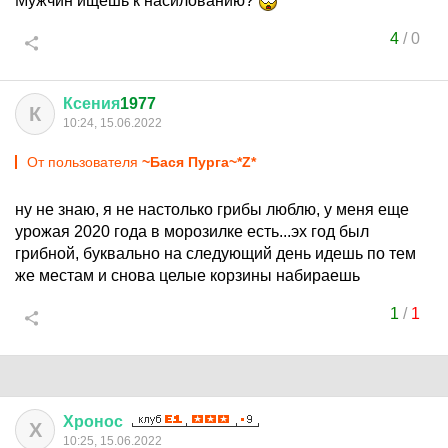
Мужчин ищешь к насилованию?
4
/
0
Ксения
1977
К
10:24, 15.06.2022
От пользователя
~Бася Пурга~*Z*
ну не знаю, я не настолько грибы люблю, у меня еще
урожая 2020 года в морозилке есть...эх год был
грибной, буквально на следующий день идешь по тем
же местам и снова целые корзины набираешь
1
/
1
Хронос
Х
10:25, 15.06.2022