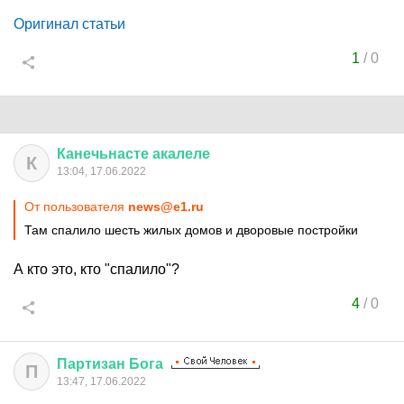
Оригинал статьи
1
/
0
Канечьнасте
акалеле
К
13:04, 17.06.2022
От пользователя
news@e1.ru
Там спалило шесть жилых домов и дворовые постройки
А кто это, кто "спалило"?
4
/
0
Партизан
Бога
П
13:47, 17.06.2022