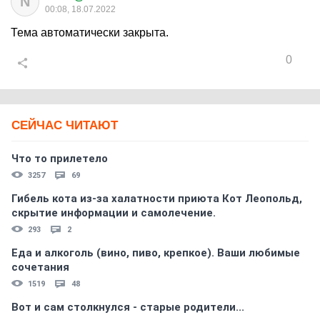
N
00:08, 18.07.2022
Тема автоматически закрыта.
0
СЕЙЧАС ЧИТАЮТ
Что то прилетело
3257
69
Гибель кота из-за халатности приюта Кот Леопольд,
скрытиe информации и самолечение.
293
2
Еда и алкоголь (вино, пиво, крепкое). Ваши любимые
сочетания
1519
48
Вот и сам столкнулся - старые родители...