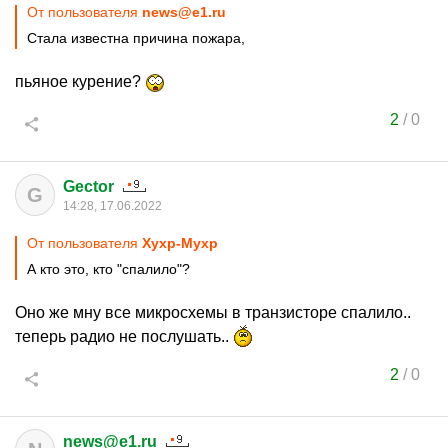
От пользователя
news@e1.ru
Стала известна причина пожара,
пьяное курение?
2
/
0
Gector
G
14:28, 17.06.2022
От пользователя
Хухр-Мухр
А кто это, кто "спалило"?
Оно же мну все микросхемы в транзисторе спалило..
теперь радио не послушать..
2
/
0
news@e1.ru