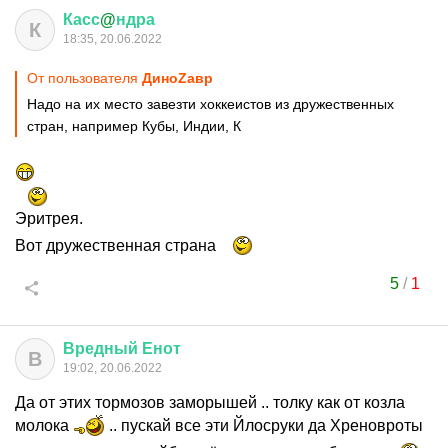
Касс
@
ндра
К
18:35, 20.06.2022
От пользователя
ДиноZавp
Надо на их место завезти хоккеистов из дружественных
стран, например Кубы, Индии, К
Эритрея.
Вот дружественная страна
5
/
1
Вредный
Енот
В
19:02, 20.06.2022
Да от этих тормозов заморышей .. толку как от козла
молока
.. пускай все эти Йлосруки да Хреновроты