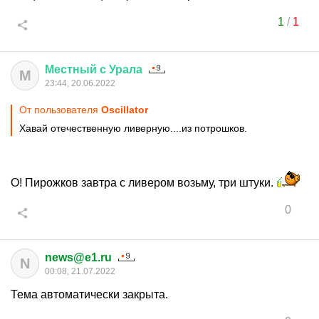
1
/
1
Местный
с
Урала
М
23:44, 20.06.2022
От пользователя
Oscillator
Хавай отечественную ливерную....из потрошков.
О! Пирожков завтра с ливером возьму, три штуки.
0
news@e1.ru
N
00:08, 21.07.2022
Тема автоматически закрыта.