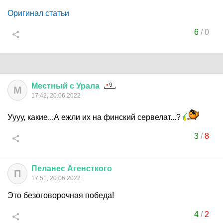
Оригинал статьи
6
/
0
Местный
с
Урала
М
17:42, 20.06.2022
Уууу, какие...А ежли их на финский сервелат...?
3
/
8
Пеланес
Агенсткого
П
17:51, 20.06.2022
Это безоговорочная победа!
4
/
2