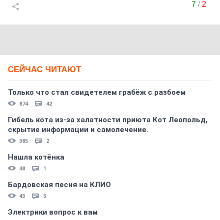
7
/
2
СЕЙЧАС ЧИТАЮТ
Только что стал свидетелем грабёж с разбоем
874
42
Гибель кота из-за халатности приюта Кот Леопольд,
скрытиe информации и самолечение.
385
2
Нашла котёнка
48
1
Бардовская песня на КЛИО
43
5
Электрики вопрос к вам