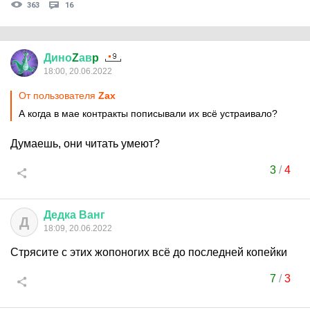
363
16
Дино
Z
ав
p
18:00, 20.06.2022
От пользователя
Zax
А когда в мае контракты пописывали их всё устраивало?
Думаешь, они читать умеют?
3
/
4
Дедка
Ванг
Д
18:09, 20.06.2022
Стрясите с этих жопоногих всё до последней копейки
7
/
3