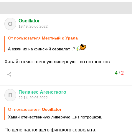
Oscillator
O
19:49, 20.06.2022
От пользователя
Местный с Урала
А ежли их на финский сервелат...?
Хавай отечественную ливерную....из потрошков.
4
/
2
Пеланес
Агенсткого
П
22:14, 20.06.2022
От пользователя
Oscillator
Хавай отечественную ливерную....из потрошков.
По цене настоящего финского сервелата.