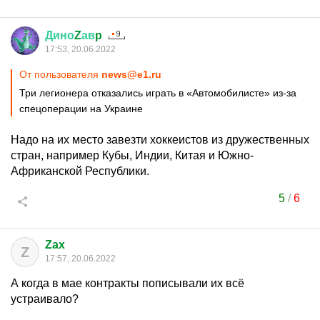
Дино
Z
ав
p
17:53, 20.06.2022
От пользователя
news@e1.ru
Три легионера отказались играть в «Автомобилисте» из-за
спецоперации на Украине
Надо на их место завезти хоккеистов из дружественных
стран, например Кубы, Индии, Китая и Южно-
Африканской Республики.
5
/
6
Zax
Z
17:57, 20.06.2022
А когда в мае контракты пописывали их всё
устраивало?