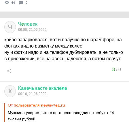
64
0
Ч
e
ловек
Ч
09:00, 21.06.2022
криво запарковался, вот и получил по
шарам
фаре, на
фотках видно разметку между колес
ну и фотки надо и на телефон дублировать, а не только
в приложении, всё на авось надеются, а потом плачут
3
/
0
Канечьнасте
акалеле
К
09:16, 21.06.2022
От пользователя
news@e1.ru
Мужчина уверяет, что с него несправедливо требуют 24
тысячи рублей