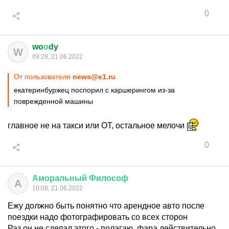
0
wo
о
dy
W
09:29, 21.06.2022
От пользователя
news@e1.ru
екатеринбуржец поспорил с каршерингом из-за
поврежденной машины
главное не на такси или ОТ, остальное мелочи
0
Аморальный
Философ
А
10:08, 21.06.2022
Ежу должно быть понятно что арендное авто после
поездки надо фотографировать со всех сторон
Раз он не сделал этого - полагаю, фара действительно