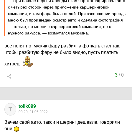
— При начале первой аренды Lifan я фотографировал авто
с четырех сторон через приложение каршеринговой
компании, и там фара была целой. При завершении аренды
мною был произведен осмотр авто и сделана фотография
— только, по мнению каршеринговой компании, не с
нужного ракурса, — возмутился мужчина.
все понятно, мужик фару разбил, а фоткать стал так,
чтобы разбитую фару не было видно, пусть платить
хитрец
3
/
0
tolik099
T
09:20, 21.06.2022
Зачем свой авто, такси и шеринг дешевле, говорили
они