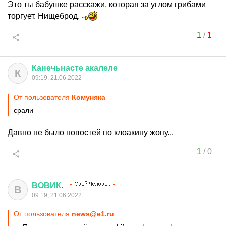
Это ты бабушке расскажи, которая за углом грибами
торгует. Нищеброд.
1
/
1
Канечьнасте
акалеле
К
09:19, 21.06.2022
От пользователя
Комуняка
срали
Давно не было новостей по клоакину жопу...
1
/
0
ВОВИК
.
В
09:19, 21.06.2022
От пользователя
news@e1.ru