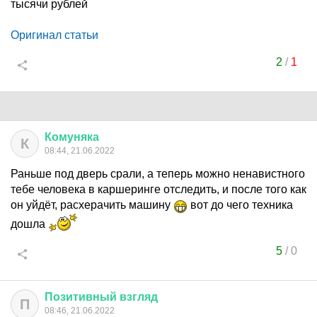
тысячи рублей
Оригинал статьи
2
/
1
Комуняка
К
08:44, 21.06.2022
Раньше под дверь срали, а теперь можно ненавистного
тебе человека в каршеринге отследить, и после того как
он уйдёт, расхерачить машину
вот до чего техника
дошла
5
/
0
Позитивный
взгляд
П
08:46, 21.06.2022