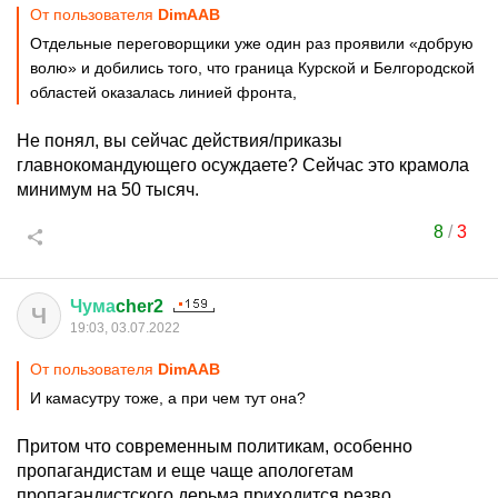
От пользователя
DimAAB
Отдельные переговорщики уже один раз проявили «добрую
волю» и добились того, что граница Курской и Белгородской
областей оказалась линией фронта,
Не понял, вы сейчас действия/приказы
главнокомандующего осуждаете? Сейчас это крамола
минимум на 50 тысяч.
8
/
3
Чума
cher2
Ч
19:03, 03.07.2022
От пользователя
DimAAB
И камасутру тоже, а при чем тут она?
Притом что современным политикам, особенно
пропагандистам и еще чаще апологетам
пропагандистского дерьма приходится резво