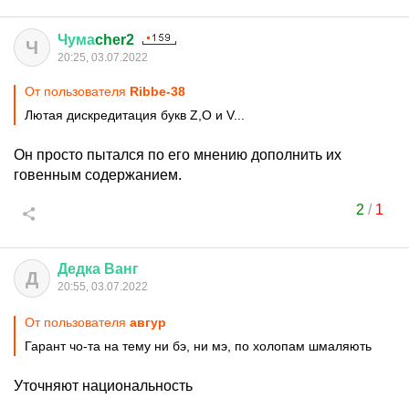
Чума
cher2
Ч
20:25, 03.07.2022
От пользователя
Ribbe-38
Лютая дискредитация букв Z,O и V...
Он просто пытался по его мнению дополнить их
говенным содержанием.
2
/
1
Дедка
Ванг
Д
20:55, 03.07.2022
От пользователя
авгуp
Гарант чо-та на тему ни бэ, ни мэ, по холопам шмаляють
Уточняют национальность