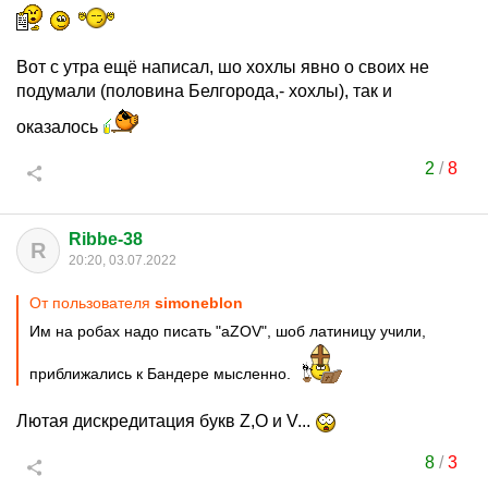
Вот с утра ещё написал, шо хохлы явно о своих не
подумали (половина Белгорода,- хохлы), так и
оказалось
2
/
8
Ribbe-38
R
20:20, 03.07.2022
От пользователя
simoneblon
Им на робах надо писать "аZOV", шоб латиницу учили,
приближались к Бандере мысленно.
Лютая дискредитация букв Z,O и V...
8
/
3