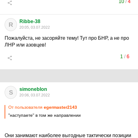
10
/
4
Ribbe-38
R
20:05, 03.07.2022
Пожалуйста, не засоряйте тему! Тут про БНР, а не про
ЛНР или азовцев!
1
/
6
simoneblon
S
20:06, 03.07.2022
От пользователя
egermaster2143
"наступаете" в том же направлении
Они занимают наиболее выгодные тактически позиции