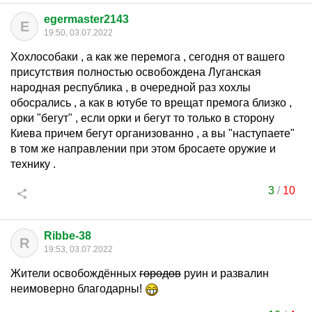
egermaster2143
E
19:50, 03.07.2022
Хохлособаки , а как же перемога , сегодня от вашего
присутствия полностью освобождена Луганская
народная республика , в очередной раз хохлы
обосрались , а как в ютубе то врещат премога близко ,
орки "бегут" , если орки и бегут то только в сторону
Киева причем бегут организованно , а вы "наступаете"
в том же направлении при этом бросаете оружие и
технику .
3
/
10
Ribbe-38
R
19:53, 03.07.2022
Жители освобождённых
городов
руин и развалин
неимоверно благодарны!