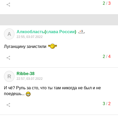
2
/
3
Алкообласть
(
слава
России
)
А
22:55, 03.07.2022
Луганщину зачистили
2
/
4
Ribbe-38
R
22:57, 03.07.2022
И чё? Рупь за сто, что ты там никогда не был и не
поедешь...
3
/
2