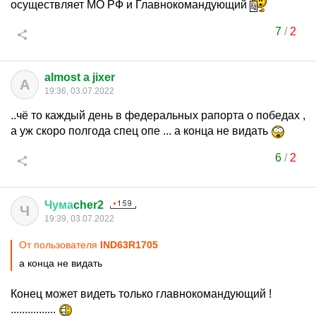
осуществляет МО РФ и Главнокомандующий
7
/
2
almost a jixer
A
19:36, 03.07.2022
..чё то каждый день в федеральных рапорта о победах ,
а уж скоро полгода спец опе ... а конца не видать
6
/
2
Чума
cher2
Ч
19:39, 03.07.2022
От пользователя
IND63R1705
а конца не видать
Конец может видеть только главнокомандующий !
................