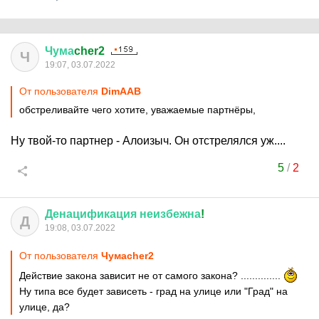
Чума
cher2
Ч
19:07, 03.07.2022
От пользователя
DimAAB
обстреливайте чего хотите, уважаемые партнёры,
Ну твой-то партнер - Алоизыч. Он отстрелялся уж....
5
/
2
Денацификация
неизбежна
!
Д
19:08, 03.07.2022
От пользователя
Чумаcher2
Действие закона зависит не от самого закона? ..............
Ну типа все будет зависеть - град на улице или "Град" на
улице, да?