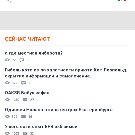
СЕЙЧАС ЧИТАЮТ
а где местная либерота?
77
8
Гибель кота из-за халатности приюта Кот Леопольд,
скрытиe информации и самолечение.
329
2
ОАКЗВ Бабушкофон.
1250
27
Одиссея Нолана в кинотеатрах Екатеринбурга
329
16
У кого есть опыт EFB акб зимой.
1073
33