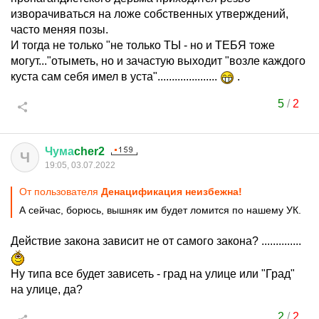
изворачиваться на ложе собственных утверждений,
часто меняя позы.
И тогда не только "не только ТЫ - но и ТЕБЯ тоже
могут..."отыметь, но и зачастую выходит "возле каждого
куста сам себя имел в уста".....................
.
5
/
2
Чума
cher2
Ч
19:05, 03.07.2022
От пользователя
Денацификация неизбежна!
А сейчас, борюсь, вышняк им будет ломится по нашему УК.
Действие закона зависит не от самого закона? ..............
Ну типа все будет зависеть - град на улице или "Град"
на улице, да?
2
/
2