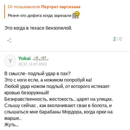
От пользователя
Портрет партизана
Резня-это дофига когда зарезали
Это когда в техасе бензопилой.
2
/
0
Yokai
Y
22:37, 11.07.2022
В смысле- подлый удар в пах?
Это с ноги если, а ножиком попробуй ка!
Любой удар ножом подлый, от которого истекает
кровью безоружный!
Безнравственность, жестокость.. царят на улицах.
Слышу сейчас , как вколачивают сваи в болота, и
слышаться мне барабаны Мордора, когда орки на
марше..
Жуть...