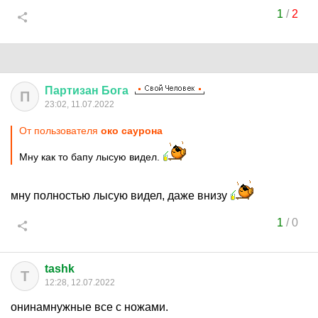
1
/
2
Партизан
Бога
П
23:02, 11.07.2022
От пользователя
око саурона
Мну как то бапу лысую видел.
мну полностью лысую видел, даже внизу
1
/
0
tashk
T
12:28, 12.07.2022
онинамнужные все с ножами.