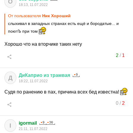
О
18:13, 11.07.2022
От пользователя
Ник Хороший
слыхивал в западных странах есть ещё и бородатые... и
поютЪ при том
Хорошо что на вторчике таких нету
2
/
1
ДиКаприо
из
трамвая
Д
18:22, 11.07.2022
Судя по ранению в пах, причина всех бед известна!
0
/
2
igormail
I
21:11, 11.07.2022