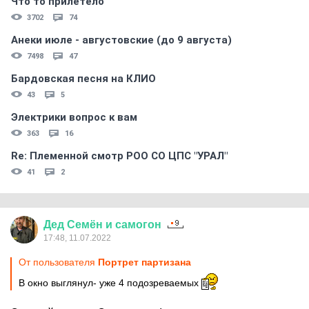
Что то прилетело
3702
74
Анеки июле - августовские (до 9 августа)
7498
47
Бардовская песня на КЛИО
43
5
Электрики вопрос к вам
363
16
Re: Племеннoй смoтр РOO CO ЦПС "УРАЛ"
41
2
Дед
Семён
и
самогон
17:48, 11.07.2022
От пользователя
Портрет партизана
В окно выглянул- уже 4 подозреваемых