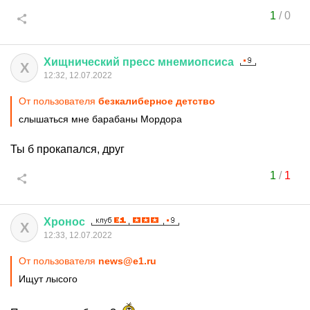
1
/
0
Хищнический
пресс
мнемиопсиса
Х
12:32, 12.07.2022
От пользователя
безкалиберное детство
слышаться мне барабаны Мордора
Ты б прокапался, друг
1
/
1
Хронос
Х
12:33, 12.07.2022
От пользователя
news@e1.ru
Ищут лысого