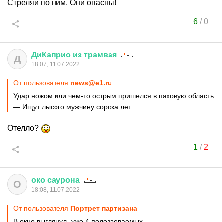
Стреляй по ним. Они опасны!
6
/
0
ДиКаприо
из
трамвая
Д
18:07, 11.07.2022
От пользователя
news@e1.ru
Удар ножом или чем-то острым пришелся в паховую область
— Ищут лысого мужчину сорока лет
Отелло?
1
/
2
око
саурона
О
18:08, 11.07.2022
От пользователя
Портрет партизана
В окно выглянул- уже 4 подозреваемых