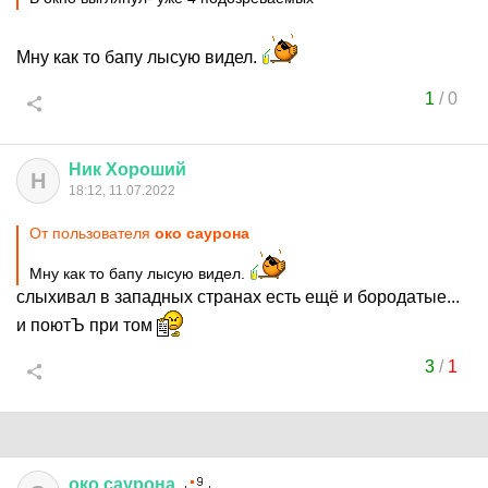
Мну как то бапу лысую видел.
1
/
0
Ник
Хороший
Н
18:12, 11.07.2022
От пользователя
око саурона
Мну как то бапу лысую видел.
слыхивал в западных странах есть ещё и бородатые...
и поютЪ при том
3
/
1
око
саурона