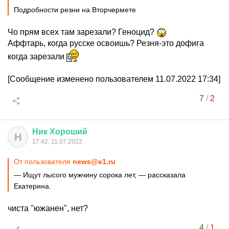
Подробности резни на Вторчермете
Чо прям всех там зарезали? Геноцид?
Аффтарь, когда русске освоишь? Резня-это дофига
когда зарезали
[Сообщение изменено пользователем 11.07.2022 17:34]
7
/
2
Ник
Хороший
Н
17:42, 11.07.2022
От пользователя
news@e1.ru
— Ищут лысого мужчину сорока лет, — рассказала
Екатерина.
чиста "южанен", нет?
4
/
1