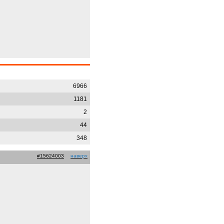
6966
1181
2
44
348
#15624003
наверх