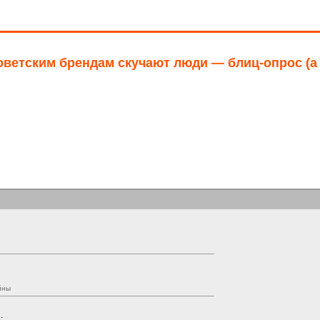
оветским брендам скучают люди — блиц-опрос (а
йны
: