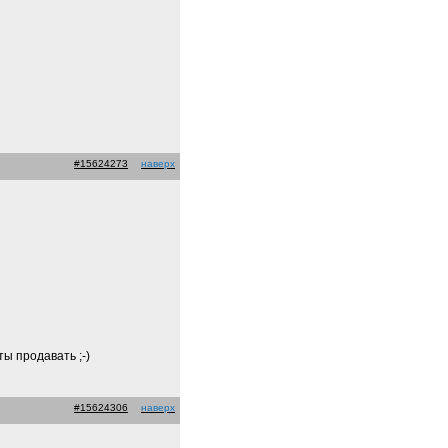
#15624273
наверх
кты продавать
;-)
#15624306
наверх