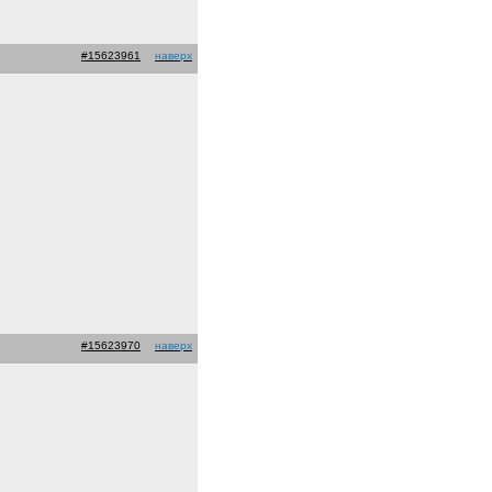
#15623961
наверх
#15623970
наверх