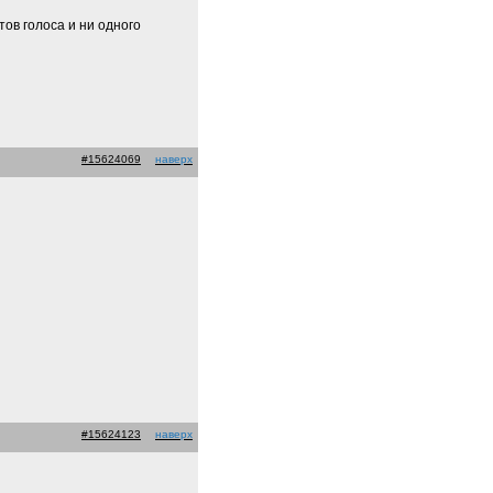
ов голоса и ни одного
#15624069
наверх
#15624123
наверх