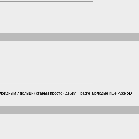
илоидным ? дольщик старый просто ( дебил )
:padre:
молодые ищё хуже
:-D