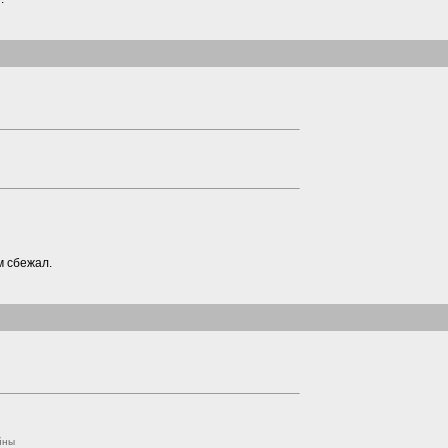
м сбежал.
йны