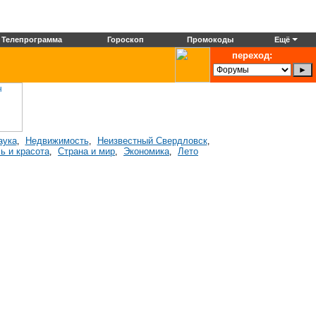
Телепрограмма
Гороскоп
Промокоды
Ещё
переход:
аука
Недвижимость
Неизвестный Свердловск
,
,
,
ь и красота
Страна и мир
Экономика
Лето
,
,
,