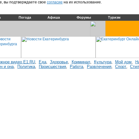
е, вы подтверждаете свое
согласие
на их использование.
а
Погода
Афиша
Форумы
Туризм
жное видео E1.RU
Еда
Здоровье
Криминал
Культура
Мой дом
Н
,
,
,
,
,
,
н и она
Политика
Происшествия
Работа
Развлечения
Спорт
Стил
,
,
,
,
,
,