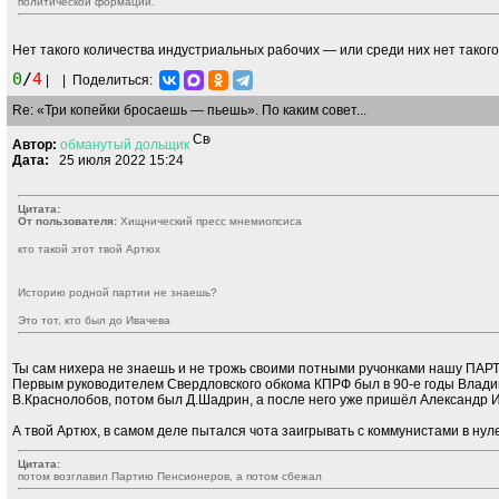
политической формации.
Нет такого количества индустриальных рабочих — или среди них нет таког
0
/
4
|
|
Поделиться:
Re: «Три копейки бросаешь — пьешь». По каким совет...
Автор:
обманутый
дольщик
Дата:
25 июля 2022 15:24
Цитата:
От пользователя:
Хищнический пресс мнемиопсиса
кто такой этот твой Артюх
Историю родной партии не знаешь?
Это тот, кто был до Ивачева
Ты сам нихера не знаешь и не трожь своими потными ручонками нашу ПА
Первым руководителем Свердловского обкома КПРФ был в 90-е годы Владим
В.Краснолобов, потом был Д.Шадрин, а после него уже пришёл Александр 
А твой Артюх, в самом деле пытался чота заигрывать с коммунистами в нул
Цитата:
потом возглавил Партию Пенсионеров, а потом сбежал