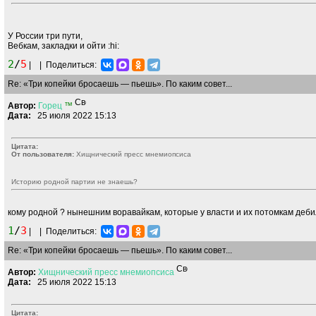
У России три пути,
Вебкам, закладки и ойти
:hi:
2
/
5
|
|
Поделиться:
Re: «Три копейки бросаешь — пьешь». По каким совет...
Автор:
Горец
™
Дата:
25 июля 2022 15:13
Цитата:
От пользователя:
Хищнический пресс мнемиопсиса
Историю родной партии не знаешь?
кому родной ? нынешним воравайкам, которые у власти и их потомкам деб
1
/
3
|
|
Поделиться:
Re: «Три копейки бросаешь — пьешь». По каким совет...
Автор:
Хищнический
пресс
мнемиопсиса
Дата:
25 июля 2022 15:13
Цитата: