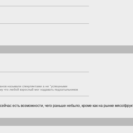
ванов называли спекулянтами а не "успешными
ому что любой взрослый мог надавать подзатыльников
и сейчас есть возможности, чего раньше небыло, кроме как на рынке мясо/фру