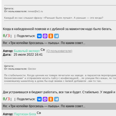
Цитата:
От пользователя:
news@e1.ru
Каждый из нас слышал фразу: «Раньше было лучше». А раньше — это когда?
Когда в набедренной повязке и с дубиной за мамонтом надо было бегать.
0
/
3
|
|
Поделиться:
Re: «Три копейки бросаешь — пьешь». По каким совет...
Автор:
Бывалый
эксперт
(О пользователе)
Дата:
25 июля 2022 16:41
Цитата:
От пользователя:
Gector
По стабильности. Когда ценник на товаре печатали на заводе. а паразитов перепрода
бизнесменами" и отправляли косить тайгу с конфискацией.., по улицам без южан, по т
охамевшему шакалёнку а дома бы ещё мамка с папкой добавили ..как то так..
Дак устраивашся в бюджет работать, все так и будет. Стабильно. У людей 
0
/
3
|
|
Поделиться:
Re: «Три копейки бросаешь — пьешь». По каким совет...
Автор:
Партизан
Бога