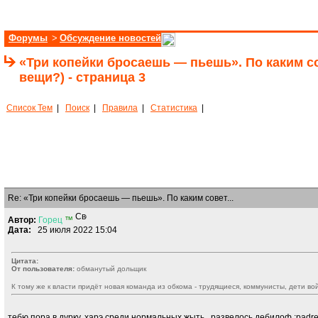
Форумы
>
Обсуждение новостей
«Три копейки бросаешь — пьешь». По каким с
вещи?) - страница 3
Список Тем
|
Поиск
|
Правила
|
Статистика
|
Re: «Три копейки бросаешь — пьешь». По каким совет...
Автор:
Горец
™
Дата:
25 июля 2022 15:04
Цитата:
От пользователя:
обманутый дольщик
К тому же к власти придёт новая команда из обкома - трудящиеся, коммунисты, дети во
тебю пора в дурку, харэ среди нормальных жыть , развелось дебилоф
:padre