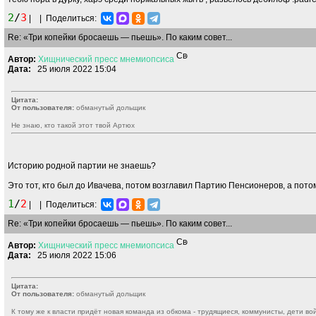
2
/
3
|
|
Поделиться:
Re: «Три копейки бросаешь — пьешь». По каким совет...
Автор:
Хищнический
пресс
мнемиопсиса
Дата:
25 июля 2022 15:04
Цитата:
От пользователя:
обманутый дольщик
Не знаю, кто такой этот твой Артюх
Историю родной партии не знаешь?
Это тот, кто был до Ивачева, потом возглавил Партию Пенсионеров, а пото
1
/
2
|
|
Поделиться:
Re: «Три копейки бросаешь — пьешь». По каким совет...
Автор:
Хищнический
пресс
мнемиопсиса
Дата:
25 июля 2022 15:06
Цитата:
От пользователя:
обманутый дольщик
К тому же к власти придёт новая команда из обкома - трудящиеся, коммунисты, дети во