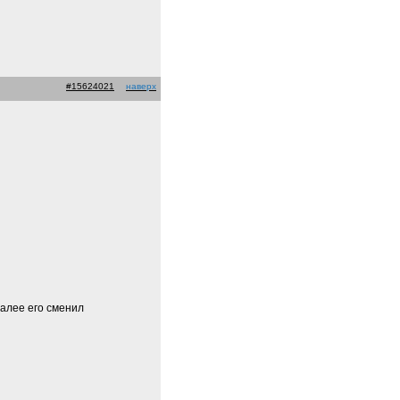
#15624021
наверх
алее его сменил