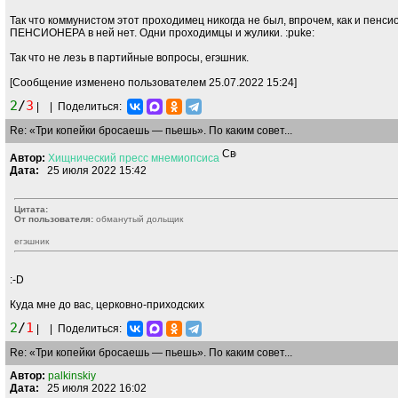
Так что коммунистом этот проходимец никогда не был, впрочем, как и пенс
ПЕНСИОНЕРА в ней нет. Одни проходимцы и жулики.
:puke:
Так что не лезь в партийные вопросы, егэшник.
[Сообщение изменено пользователем 25.07.2022 15:24]
2
/
3
|
|
Поделиться:
Re: «Три копейки бросаешь — пьешь». По каким совет...
Автор:
Хищнический
пресс
мнемиопсиса
Дата:
25 июля 2022 15:42
Цитата:
От пользователя:
обманутый дольщик
егэшник
:-D
Куда мне до вас, церковно-приходских
2
/
1
|
|
Поделиться:
Re: «Три копейки бросаешь — пьешь». По каким совет...
Автор:
palkinskiy
Дата:
25 июля 2022 16:02