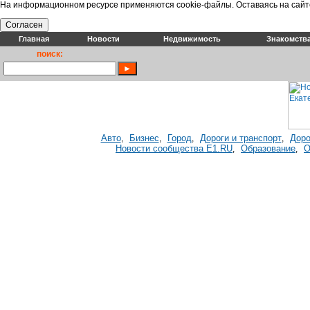
На информационном ресурсе применяются cookie-файлы. Оставаясь на сайт
Согласен
Главная
Новости
Недвижимость
Знакомств
поиск:
Авто
Бизнес
Город
Дороги и транспорт
Доро
,
,
,
,
Новости сообщества E1.RU
Образование
О
,
,