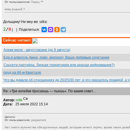
От пользователя:
Горец ™
кому родной ?
Дольщику! Не мну же
:ultra:
2
/
0
|
|
Поделиться:
Сейчас читают
Анеки июле - августовские (до 9 августа)
Еда и алкоголь (вино, пиво, крепкое). Ваши любимые сочетания
Соцсети партнёра. Личная территория или ценная информация?)
пруд на 66-м Квартале
Что вы думали об отношениях до 20/25/30 лет, и что оказалось правдой, а
Re: «Три копейки бросаешь — пьешь». По каким совет...
Автор:
orlik
Дата:
25 июля 2022 15:14
Цитата:
От пользователя:
peppernick
Нет такого количества обездоленных людей, которым нечего терять, кроме своих цепе