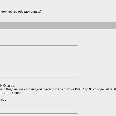
о количества обездоленных?
РТИЮ.
:ultra:
ир Кадочников - последний руководитель обкома КПСС до 91-го года.
:ultra:
Д
ИВАЧЁВ!!!
:super:
евых