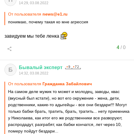
14:29, 03.08.2022
От пользователя
news@e1.ru
понимаю, почему такая ко мне агрессия
завидуем мы тебе ленка
4
/
0
Бывалый
эксперт
Б
14:32, 03.08.2022
От пользователя
Гражданка Забайлович
На самом деле мужик то может и молодец, заводы, квас
(вкусный был кстати), но вот его окружение - жена, дети,
родственники, какие-то адыгейцы - все они бездари!!! Могут
только бабки брать, тратить, брать, тратить... нету приемника
у Николаева, как итог его же родственники все разворуют,
распродадут, разграбят, как бабки кончатся, лет через 10,
померу пойдут бездари...