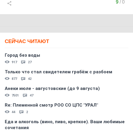
9
/
0
СЕЙЧАС ЧИТАЮТ
Город без воды
917
27
Только что стал свидетелем грабёж с разбоем
877
42
Анеки июле - августовские (до 9 августа)
7501
47
Re: Племеннoй смoтр РOO CO ЦПС "УРАЛ"
44
2
Еда и алкоголь (вино, пиво, крепкое). Ваши любимые
сочетания