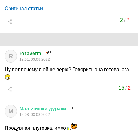
Оригинал статьи
2
/
7
rozavetra
R
12:01, 03.08.2022
Ну вот почему я ей не верю? Говорить она готова, ага
15
/
2
Мальчишки
-
дураки
М
12:08, 03.08.2022
Продувная плутовка, имхо