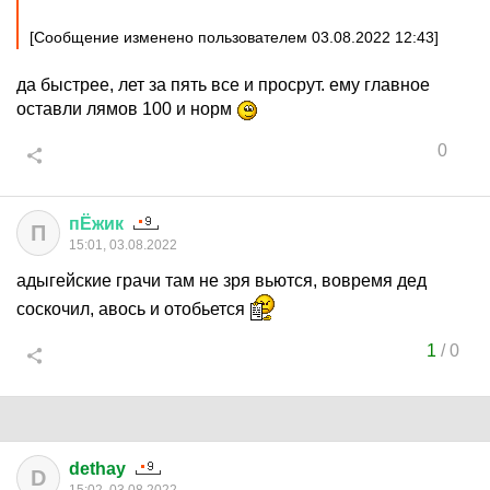
[Сообщение изменено пользователем 03.08.2022 12:43]
да быстрее, лет за пять все и просрут. ему главное
оставли лямов 100 и норм
0
пЁжик
П
15:01, 03.08.2022
адыгейские грачи там не зря вьются, вовремя дед
соскочил, авось и отобьется
1
/
0
dethay
D
15:02, 03.08.2022