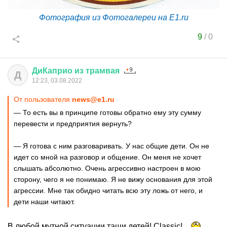
Фотография из Фотогалереи на E1.ru
9
/
0
ДиКаприо
из
трамвая
Д
12:23, 03.08.2022
От пользователя
news@e1.ru
— То есть вы в принципе готовы обратно ему эту сумму
перевести и предприятия вернуть?
— Я готова с ним разговаривать. У нас общие дети. Он не
идет со мной на разговор и общение. Он меня не хочет
слышать абсолютно. Очень агрессивно настроен в мою
сторону, чего я не понимаю. Я не вижу основания для этой
агрессии. Мне так обидно читать всю эту ложь от него, и
дети наши читают.
В любой мутной ситуации тащи детей! Classic!