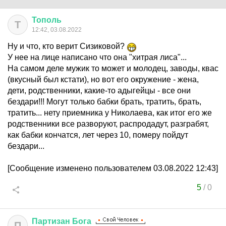
Тополь
Т
12:42, 03.08.2022
Ну и что, кто верит Сизиковой?
У нее на лице написано что она "хитрая лиса"...
На самом деле мужик то может и молодец, заводы, квас
(вкусный был кстати), но вот его окружение - жена,
дети, родственники, какие-то адыгейцы - все они
бездари!!! Могут только бабки брать, тратить, брать,
тратить... нету приемника у Николаева, как итог его же
родственники все разворуют, распродадут, разграбят,
как бабки кончатся, лет через 10, померу пойдут
бездари...
[Сообщение изменено пользователем 03.08.2022 12:43]
5
/
0
Партизан
Бога
П