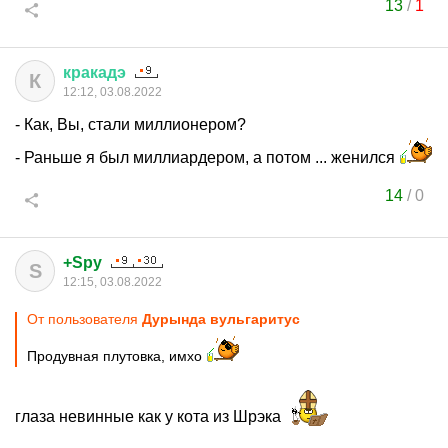
13
/
1
кракадэ
К
12:12, 03.08.2022
- Как, Вы, стали миллионером?
- Раньше я был миллиардером, а потом ... женился
14
/
0
+Spy
S
12:15, 03.08.2022
От пользователя
Дурында вульгаритус
Продувная плутовка, имхо
глаза невинные как у кота из Шрэка