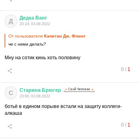
Дедка
Ванг
Д
20:24, 03.08.2022
От пользователя
Капитан Дж. Флинт
че с ними делать?
Мну на сотик кинь хоть половину
0
/
1
Старина
Брюгер
С
23:00, 03.08.2022
ботьё в едином порыве встали на защиту коллеги-
алкаша
0
/
1