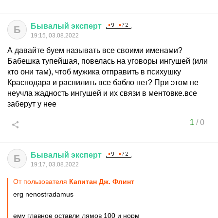
Бывалый
эксперт
Б
19:15, 03.08.2022
А давайте буем называть все своими именами?
Бабешка тупейшая, повелась на уговоры ингушей (или
кто они там), чтоб мужика отправить в психушку
Краснодара и распилить все бабло нет? При этом не
неучла жадность ингушей и их связи в ментовке.все
заберут у нее
1
/
0
Бывалый
эксперт
Б
19:17, 03.08.2022
От пользователя
Капитан Дж. Флинт
erg nenostradamus
ему главное оставли лямов 100 и норм