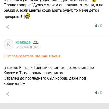
Проще говоря: "Дулю с маком он получит от меня, а не
бабки! А если менты кошмарить будут, то меня детки
прикроют!"
4
/
0
кракадэ
К
12:24, 03.08.2022
От пользователя
!Во Сне Travel+
а как же Князь и Тайный советник, позже ставшие
Княже и Титулярным советником
Стрелец до последнего был хорош, даже под
хейникеном
4
/
0