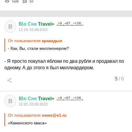
1609
50
!
Во
Сне
Travel+
В
12:19, 03.08.2022
От пользователя
кракадыл
- Как, Вы, стали миллионером?
- Я просто покупал яблоки по два рубля и продавал по
одному. А до этого я был миллиардером.
5
/
0
!
Во
Сне
Travel+
В
12:20, 03.08.2022
От пользователя
news@e1.ru
«Каменского кваса»