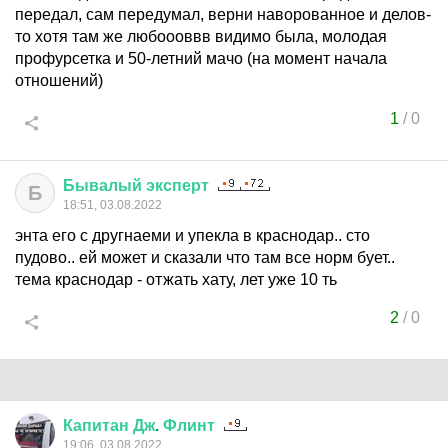
передал, сам передумал, верни наворованное и делов-
то хотя там же любоооввв видимо была, молодая
профурсетка и 50-летний мачо (на момент начала
отношений)
1
/
0
Бывалый
эксперт
Б
18:51, 03.08.2022
энта его с другнаеми и упекла в краснодар.. сто
пудово.. ей может и сказали что там все норм бует..
тема краснодар - отжать хату, лет уже 10 ть
2
/
0
Капитан
Дж
.
Флинт
19:06, 03.08.2022