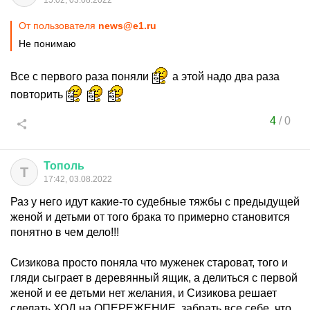
От пользователя
news@e1.ru
Не понимаю
Все с первого раза поняли
а этой надо два раза
повторить
4
/
0
Тополь
Т
17:42, 03.08.2022
Раз у него идут какие-то судебные тяжбы с предыдущей
женой и детьми от того брака то примерно становится
понятно в чем дело!!!
Сизикова просто поняла что муженек староват, того и
гляди сыграет в деревянный ящик, а делиться с первой
женой и ее детьми нет желания, и Сизикова решает
сделать ХОД на ОПЕРЕЖЕНИЕ, забрать все себе, что