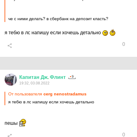
че с ними делать? в сбербанк на депозит класть?
я тебю в лс напишу если хочешь детально
0
Капитан
Дж
.
Флинт
19:32, 03.08.2022
От пользователя
cerg nenostradamus
я тебю в лс напишу если хочешь детально
пешы
0