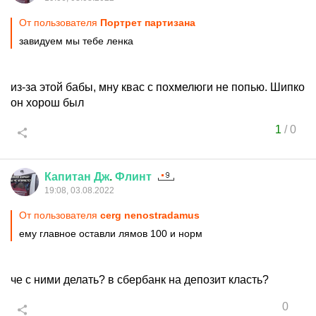
От пользователя
Портрет партизана
завидуем мы тебе ленка
из-за этой бабы, мну квас с похмелюги не попью. Шипко
он хорош был
1
/
0
Капитан
Дж
.
Флинт
19:08, 03.08.2022
От пользователя
cerg nenostradamus
ему главное оставли лямов 100 и норм
че с ними делать? в сбербанк на депозит класть?
0