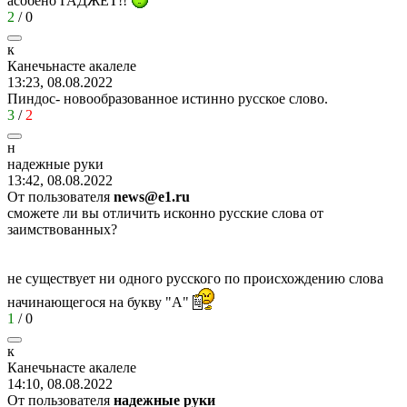
асобено ГАДЖЕТ!!
2
/
0
к
Канечьнасте
акалеле
13:23, 08.08.2022
Пиндос- новообразованное истинно русское слово.
3
/
2
н
надежные
руки
13:42, 08.08.2022
От пользователя
news@e1.ru
сможете ли вы отличить исконно русские слова от
заимствованных?
не существует ни одного русского по происхождению слова
начинающегося на букву "А"
1
/
0
к
Канечьнасте
акалеле
14:10, 08.08.2022
От пользователя
надежные руки