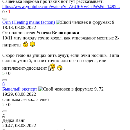
Сашенька Баркова про таких вот тут рассказывает:
https://www.youtube.com/watch?v=A6U6VwCrJWs&t=1485...
0
/
1
Orin (Heating mains faction)
18:13, 08.08.2022
От пользователя
Успехи Белогоровки
10/11 мну походу точно хохол, как утверждают местные Z-
патриоты
Скоро тебю на улицах бить будут, если очки носишь. Типа
сильно умный, значит точно или огент госдепа, или
интелехент-диссидент
5
/
0
б
Бывалый
эксперт
19:29, 08.08.2022
слишком легко... а еще?
2
/
0
д
Дедка
Ванг
20:47, 08.08.2022