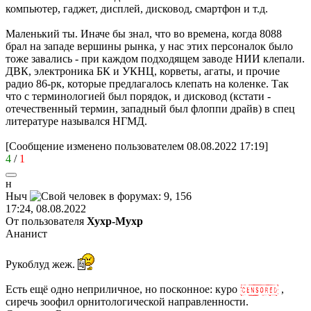
компьютер, гаджет, дисплей, дисковод, смартфон и т.д.
Маленький ты. Иначе бы знал, что во времена, когда 8088
брал на западе вершины рынка, у нас этих персоналок было
тоже завались - при каждом подходящем заводе НИИ клепали.
ДВК, электроника БК и УКНЦ, корветы, агаты, и прочие
радио 86-рк, которые предлагалось клепать на коленке. Так
что с терминологией был порядок, и дисковод (кстати -
отечественный термин, западный был флоппи драйв) в спец
литературе назывался НГМД.
[Сообщение изменено пользователем 08.08.2022 17:19]
4
/
1
н
Ныч
17:24, 08.08.2022
От пользователя
Хухр-Мухр
Ананист
Рукоблуд жеж.
Есть ещё одно неприличное, но посконное: куро
,
сиречь зоофил орнитологической направленности.