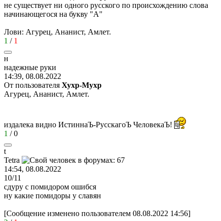
не существует ни одного русского по происхождению слова
начинающегося на букву "А"
Лови: Агурец, Ананист, Амлет.
1
/
1
н
надежные
руки
14:39, 08.08.2022
От пользователя
Хухр-Мухр
Агурец, Ананист, Амлет.
издалека видно ИстиннаЪ-РусскагоЪ ЧеловекаЪ!
1
/
0
t
Tetra
14:54, 08.08.2022
10/11
сдуру с помидором ошибся
ну какие помидоры у славян
[Сообщение изменено пользователем 08.08.2022 14:56]