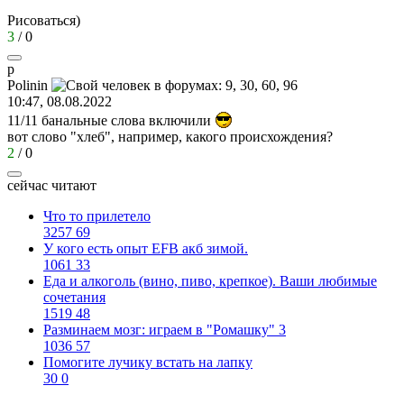
Рисоваться)
3
/
0
p
Polinin
10:47, 08.08.2022
11/11 банальные слова включили
вот слово "хлеб", например, какого происхождения?
2
/
0
сейчас читают
Что то прилетело
3257
69
У кого есть опыт EFB акб зимой.
1061
33
Еда и алкоголь (вино, пиво, крепкое). Ваши любимые
сочетания
1519
48
Разминаем мозг: играем в "Ромашку" 3
1036
57
Помогите лучику встать на лапку
30
0