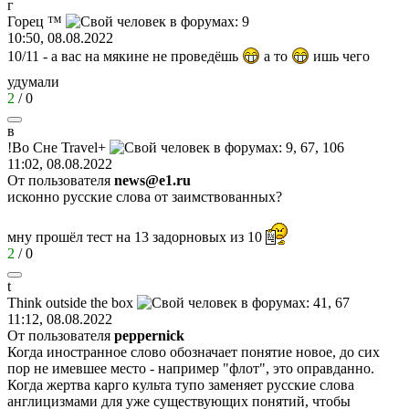
г
Горец
™
10:50, 08.08.2022
10/11 - а вас на мякине не проведёшь
а то
ишь чего
удумали
2
/
0
в
!
Во
Сне
Travel+
11:02, 08.08.2022
От пользователя
news@e1.ru
исконно русские слова от заимствованных?
мну прошёл тест на 13 задорновых из 10
2
/
0
t
Think outside the box
11:12, 08.08.2022
От пользователя
peppernick
Когда иностранное слово обозначает понятие новое, до сих
пор не имевшее место - например "флот", это оправданно.
Когда жертва карго культа тупо заменяет русские слова
англицизмами для уже существующих понятий, чтобы