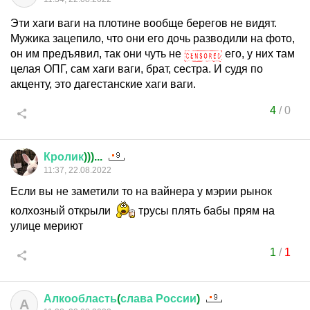
Эти хаги ваги на плотине вообще берегов не видят.
Мужика зацепило, что они его дочь разводили на фото,
он им предъявил, так они чуть не
его, у них там
целая ОПГ, сам хаги ваги, брат, сестра. И судя по
акценту, это дагестанские хаги ваги.
4
/
0
Кролик
)))...
11:37, 22.08.2022
Если вы не заметили то на вайнера у мэрии рынок
колхозный открыли
трусы плять бабы прям на
улице мериют
1
/
1
Алкообласть
(
слава
России
)
А