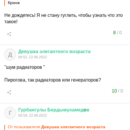
Кринж
Не дождетесь! Я не стану гуглить, чтобы узнать что это
такое!
8
/
0
Девушка
элегантного
возраста
Д
06:52, 22.08.2022
"шум радиаторов "
Пирогова, так радиаторов или генераторов?
10
/
0
Гурбангулы
Бердымухамед
o
в
Г
06:59, 22.08.2022
От пользователя
Девушка элегантного возраста