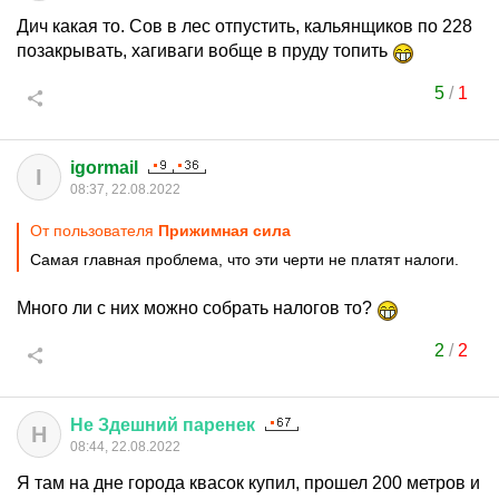
Дич какая то. Сов в лес отпустить, кальянщиков по 228
позакрывать, хагиваги вобще в пруду топить
5
/
1
igormail
I
08:37, 22.08.2022
От пользователя
Прижимная сила
Самая главная проблема, что эти черти не платят налоги.
Много ли с них можно собрать налогов то?
2
/
2
Не
Здешний
паренек
Н
08:44, 22.08.2022
Я там на дне города квасок купил, прошел 200 метров и