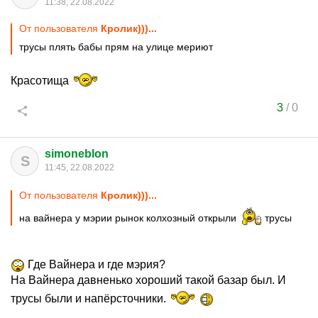
11:38, 22.08.2022
От пользователя
Кролик)))...
трусы плять бабы прям на улице мериют
Красотища
3
/
0
simoneblon
S
11:45, 22.08.2022
От пользователя
Кролик)))...
на вайнера у мэрии рынок колхозный открыли
трусы
Где Вайнера и где мэрия?
На Вайнера давненько хороший такой базар был. И
трусы были и напёрсточники.