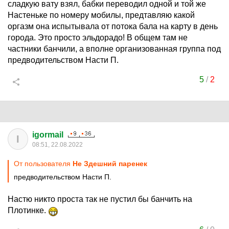
сладкую вату взял, бабки переводил одной и той же
Настеньке по номеру мобилы, предтавляю какой
оргазм она испытывала от потока бала на карту в день
города. Это просто эльдорадо! В общем там не
частники банчили, а вполне организованная группа под
предводительством Насти П.
5
/
2
igormail
I
08:51, 22.08.2022
От пользователя
Не Здешний паренек
предводительством Насти П.
Настю никто проста так не пустил бы банчить на
Плотинке.