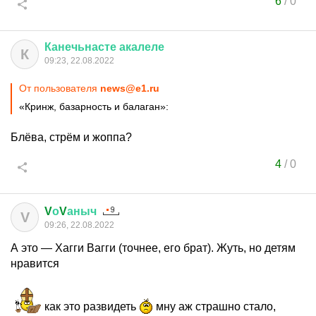
6
/
0
Канечьнасте
акалеле
К
09:23, 22.08.2022
От пользователя
news@e1.ru
«Кринж, базарность и балаган»:
Блёва, стрём и жоппа?
4
/
0
V
о
V
аныч
V
09:26, 22.08.2022
А это — Хагги Вагги (точнее, его брат). Жуть, но детям
нравится
как это развидеть
мну аж страшно стало,