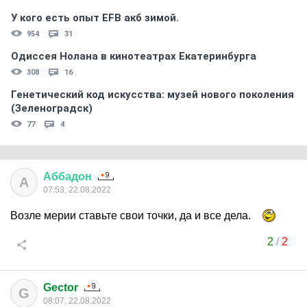
У кого есть опыт EFB акб зимой.
954
31
Одиссея Нолана в кинотеатрах Екатеринбурга
308
16
Генетический код искусства: музей нового поколения
(Зеленоградск)
77
4
Аббадон
А
07:53, 22.08.2022
Возле мерии ставьте свои точки, да и все дела.
2
/
2
Gector
G
08:07, 22.08.2022