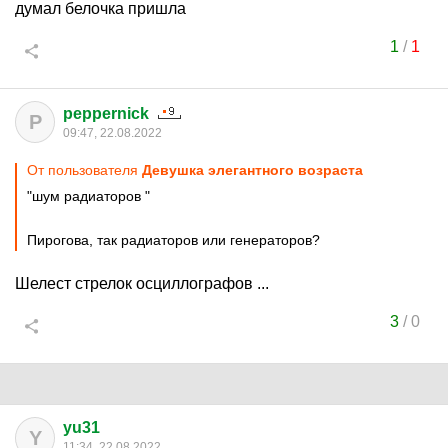
думал белочка пришла
1
/
1
peppernick
P
09:47, 22.08.2022
От пользователя
Девушка элегантного возраста
"шум радиаторов "
Пирогова, так радиаторов или генераторов?
Шелест стрелок осциллографов ...
3
/
0
yu31
Y
11:34, 22.08.2022