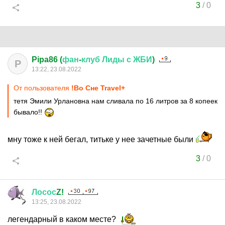
3
/
0
Pipa86 (
фан
-
клуб
Лиды
с
ЖБИ
)
P
13:22, 23.08.2022
От пользователя
!Во Сне Travel+
тетя Эмили Урлановна нам сливала по 16 литров за 8 копеек
бывало!!
мну тоже к ней бегал, титьке у нее зачетные были
3
/
0
Лосос
Z!
13:25, 23.08.2022
легендарный в каком месте?