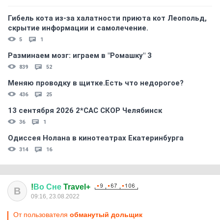
Гибель кота из-за халатности приюта кот Леопольд,
скрытиe информации и самолечение.
5
1
Разминаем мозг: играем в "Ромашку" 3
839
52
Меняю проводку в щитке.Есть что недорогое?
436
25
13 сентября 2026 2*CAC СКОР Челябинск
36
1
Одиссея Нолана в кинотеатрах Екатеринбурга
314
16
!
Во
Сне
Travel+
В
09:16, 23.08.2022
От пользователя
обманутый дольщик