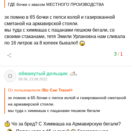
ГДЕ бочки с квасом МЕСТНОГО ПРОИЗВОДСТВА
эх помню в 65 бочки с пепси колой и газированной
сметаной на армавирской стояли.
мы туда с химмаша с пацанами пешком бегали, со
своими стаканами, тетя Эмили Урлановна нам сливала
по 16 литров за 8 копеек бывало!!
3
/
1
обманутый
дольщик
О
09:36, 23.08.2022
От пользователя
!Во Сне Travel+
эх помню в 65 бочки с пепси колой и газированной сметаной
на армавирской стояли.
мы туда с химмаша с пацанами пешком бегали
Чо за бред? С Химмаша на Армавирскую бегали?