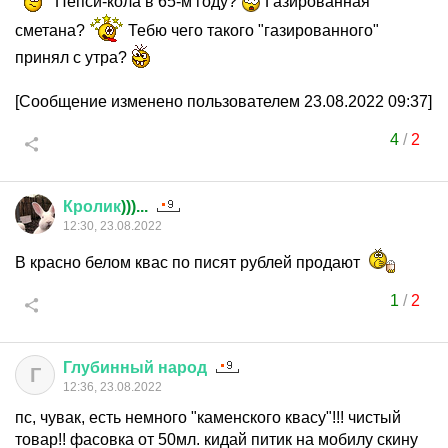
Пепси-кола в 65-м году?
Газированная
сметана?
Тебю чего такого "газированного"
принял с утра?
[Сообщение изменено пользователем 23.08.2022 09:37]
4
/
2
Кролик
)))...
12:30, 23.08.2022
В красно белом квас по писят рублей продают
1
/
2
Глубинный
народ
Г
12:36, 23.08.2022
пс, чувак, есть немного "каменского квасу"!!! чистый
товар!! фасовка от 50мл. кидай питик на мобилу скину