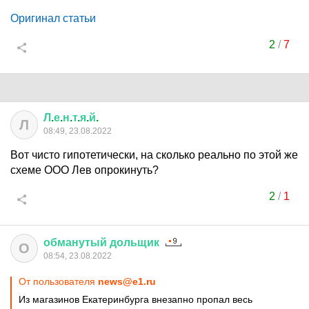
Оригинал статьи
2
/
7
Л
.
е
.
н
.
т
.
я
.
й
.
Л
08:49, 23.08.2022
Вот чисто гипотетически, на сколько реально по этой же
схеме ООО Лев опрокинуть?
2
/
1
обманутый
дольщик
О
08:54, 23.08.2022
От пользователя
news@e1.ru
Из магазинов Екатеринбурга внезапно пропал весь