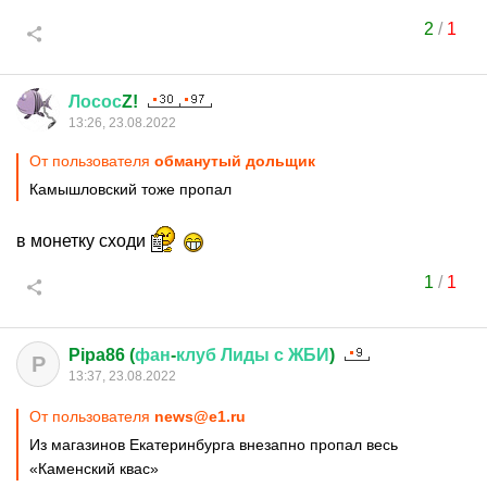
2
/
1
Лосос
Z!
13:26, 23.08.2022
От пользователя
обманутый дольщик
Камышловский тоже пропал
в монетку сходи
1
/
1
Pipa86 (
фан
-
клуб
Лиды
с
ЖБИ
)
P
13:37, 23.08.2022
От пользователя
news@e1.ru
Из магазинов Екатеринбурга внезапно пропал весь
«Каменский квас»