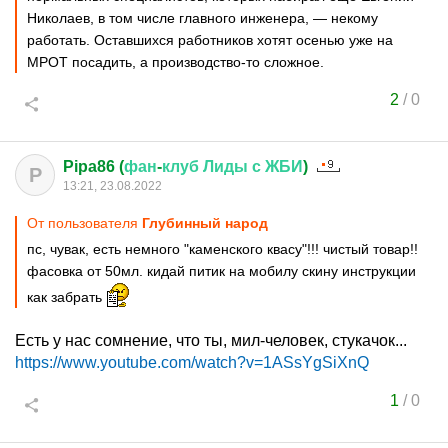
Николаев, в том числе главного инженера, — некому
работать. Оставшихся работников хотят осенью уже на
МРОТ посадить, а производство-то сложное.
2
/
0
Pipa86 (
фан
-
клуб
Лиды
с
ЖБИ
)
P
13:21, 23.08.2022
От пользователя
Глубинный народ
пс, чувак, есть немного "каменского квасу"!!! чистый товар!!
фасовка от 50мл. кидай питик на мобилу скину инструкции
как забрать
Есть у нас сомнение, что ты, мил-человек, стукачок...
https://www.youtube.com/watch?v=1ASsYgSiXnQ
1
/
0