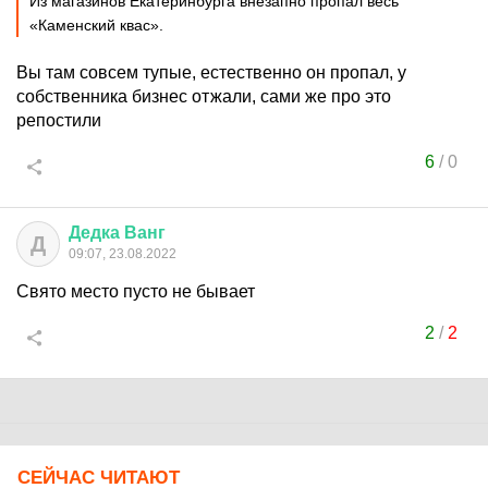
Из магазинов Екатеринбурга внезапно пропал весь
«Каменский квас».
Вы там совсем тупые, естественно он пропал, у
собственника бизнес отжали, сами же про это
репостили
6
/
0
Дедка
Ванг
Д
09:07, 23.08.2022
Свято место пусто не бывает
2
/
2
СЕЙЧАС ЧИТАЮТ