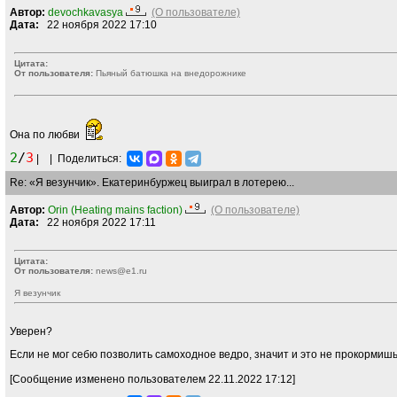
Автор:
devochkavasya
(О пользователе)
Дата:
22 ноября 2022 17:10
Цитата:
От пользователя:
Пьяный батюшка на внедорожнике
Она по любви
2
/
3
|
|
Поделиться:
Re: «Я везунчик». Екатеринбуржец выиграл в лотерею...
Автор:
Orin (Heating mains faction)
(О пользователе)
Дата:
22 ноября 2022 17:11
Цитата:
От пользователя:
news@e1.ru
Я везунчик
Уверен?
Если не мог себю позволить самоходное ведро, значит и это не прокормишь
[Сообщение изменено пользователем 22.11.2022 17:12]