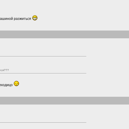
 машиной разжиться
тся???
риходицо