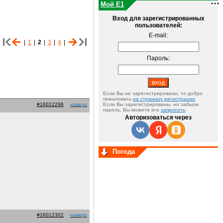
Мой E1
Вход для зарегистрированных
пользователей:
E-mail:
|
1
|
2
|
3
|
4
|
Пароль:
Если Вы не зарегистрированы, то добро
пожаловать
на страницу регистрации
.
#16012296
наверх
Если Вы зарегистрированы, но забыли
пароль, Вы можете его
запросить
.
Авторизоваться через
Погода
#16012302
наверх