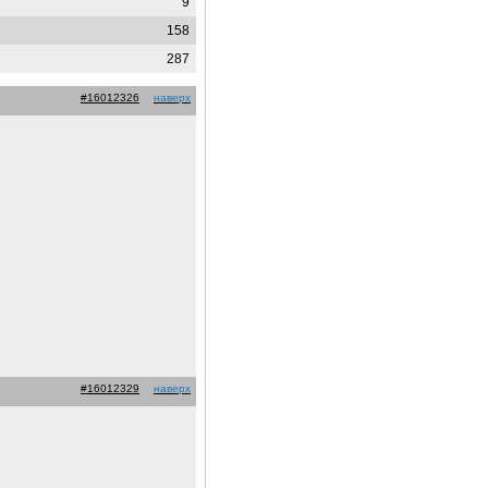
9
158
287
#16012326
наверх
#16012329
наверх