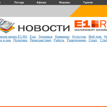
а
Погода
Афиша
Форумы
Туризм
жное видео E1.RU
Еда
Здоровье
Криминал
Культура
Мой дом
Н
,
,
,
,
,
,
н и она
Политика
Происшествия
Работа
Развлечения
Спорт
Стил
,
,
,
,
,
,