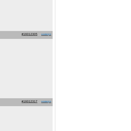
#16012305
наверх
#16012317
наверх