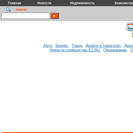
Главная
Новости
Недвижимость
Знакомств
поиск:
Авто
Бизнес
Город
Дороги и транспорт
Доро
,
,
,
,
Новости сообщества E1.RU
Образование
О
,
,