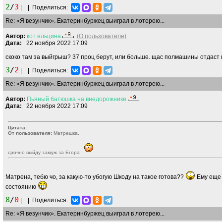
2
/
3
|
|
Поделиться:
Re: «Я везунчик». Екатеринбуржец выиграл в лотерею...
Автор:
кот
ельцина
(О пользователе)
Дата:
22 ноября 2022 17:09
скоко там за выйгрыш? 37 проц берут, или больше. щас полмашины отдаст
3
/
2
|
|
Поделиться:
Re: «Я везунчик». Екатеринбуржец выиграл в лотерею...
Автор:
Пьяный
батюшка
на
внедорожнике
Дата:
22 ноября 2022 17:09
Цитата:
От пользователя:
Матрешка.
срочно выйду замуж за Егора
Матрена, тебю чо, за какую-то убогую Шкоду на такое готова??
Ему еще 
состоянию
8
/
0
|
|
Поделиться:
Re: «Я везунчик». Екатеринбуржец выиграл в лотерею...