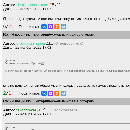
Автор:
Щенки
_
восставшие
Дата:
22 ноября 2022 17:02
Я, говорит, везунчик. А сам имеючи жену-стоматолога не сподобился даже
6
/
2
|
|
Поделиться:
Re: «Я везунчик». Екатеринбуржец выиграл в лотерею...
Автор:
Глубинный
народ
(О пользователе)
Дата:
22 ноября 2022 17:02
Цитата:
От пользователя:
Кролик)))...
А если бы он не вел активный образ жизни то и автомобиль бы не выиграл так получае
мну не веду активный образ жызни, каждый раз корыто самому покупать п
2
/
1
|
|
Поделиться:
Re: «Я везунчик». Екатеринбуржец выиграл в лотерею...
Автор:
devochkavasya
(О пользователе)
Дата:
22 ноября 2022 17:03
Цитата: