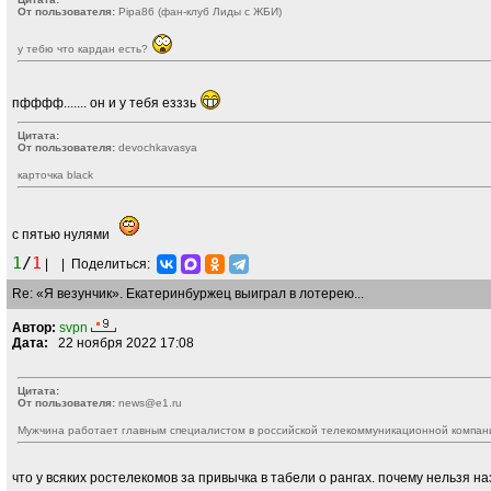
От пользователя:
Pipa86 (фан-клуб Лиды с ЖБИ)
у тебю что кардан есть?
пфффф....... он и у тебя езззь
Цитата:
От пользователя:
devochkavasya
карточка black
с пятью нулями
1
/
1
|
|
Поделиться:
Re: «Я везунчик». Екатеринбуржец выиграл в лотерею...
Автор:
svpn
Дата:
22 ноября 2022 17:08
Цитата:
От пользователя:
news@e1.ru
Мужчина работает главным специалистом в российской телекоммуникационной компан
что у всяких ростелекомов за привычка в табели о рангах. почему нельзя 