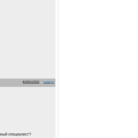
#16012332
наверх
авный специалист?