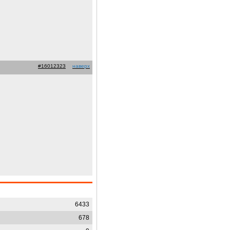
#16012323
наверх
6433
678