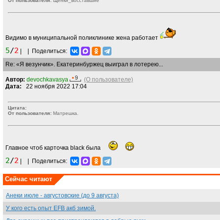
От пользователя:
Щенки_восставшие
Видимо в муниципальной поликлинике жена работает
5
/
2
|
|
Поделиться:
Re: «Я везунчик». Екатеринбуржец выиграл в лотерею...
Автор:
devochkavasya
(О пользователе)
Дата:
22 ноября 2022 17:04
Цитата:
От пользователя:
Матрешка.
Главное чтоб карточка black была
2
/
2
|
|
Поделиться:
Сейчас читают
Анеки июле - августовские (до 9 августа)
У кого есть опыт EFB акб зимой.