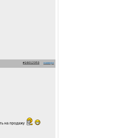
#16012353
наверх
ить на продажу