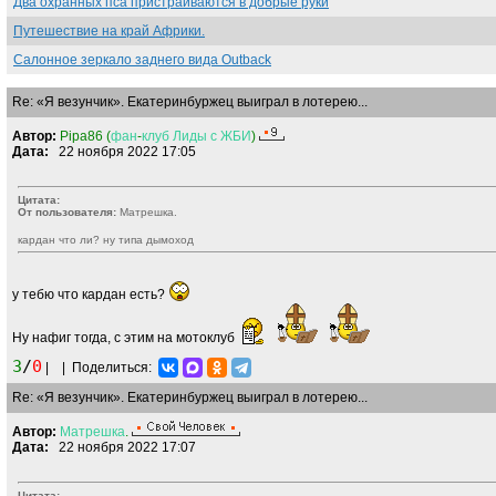
Два охранных пса пристраиваются в добрые руки
Путешествие на край Африки.
Салонное зеркало заднего вида Outback
Re: «Я везунчик». Екатеринбуржец выиграл в лотерею...
Автор:
Pipa86 (
фан
-
клуб
Лиды
с
ЖБИ
)
Дата:
22 ноября 2022 17:05
Цитата:
От пользователя:
Матрешка.
кардан что ли? ну типа дымоход
у тебю что кардан есть?
Ну нафиг тогда, с этим на мотоклуб
3
/
0
|
|
Поделиться:
Re: «Я везунчик». Екатеринбуржец выиграл в лотерею...
Автор:
Матрешка
.
Дата:
22 ноября 2022 17:07
Цитата: