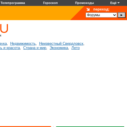
Телепрограмма
Гороскоп
Промокоды
Ещё
переход:
аука
Недвижимость
Неизвестный Свердловск
,
,
,
ь и красота
Страна и мир
Экономика
Лето
,
,
,