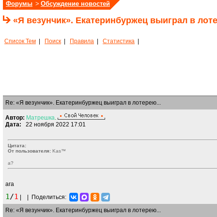
Форумы
>
Обсуждение новостей
«Я везунчик». Екатеринбуржец выиграл в лот
Список Тем
|
Поиск
|
Правила
|
Статистика
|
Re: «Я везунчик». Екатеринбуржец выиграл в лотерею...
Автор:
Матрешка
.
Дата:
22 ноября 2022 17:01
Цитата:
От пользователя:
Kas™
а?
ага
1
/
1
|
|
Поделиться:
Re: «Я везунчик». Екатеринбуржец выиграл в лотерею...