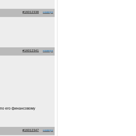
#16012338
наверх
#16012341
наверх
 по его финансовому
#16012347
наверх