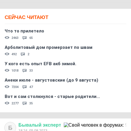
СЕЙЧАС ЧИТАЮТ
Что то прилетело
2463
65
Арболитовый дом промерзает по швам
492
2
У кого есть опыт EFB акб зимой.
1018
33
Анеки июле - августовские (до 9 августа)
7204
47
Вот и сам столкнулся - старые родители...
2277
35
Бывалый
эксперт
Б
18:24, 05.08.2023