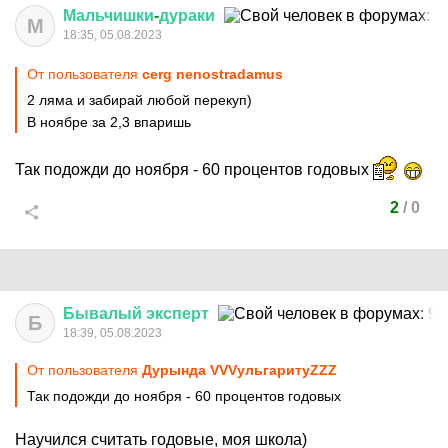
Мальчишки
-
дураки
М
18:35, 05.08.2023
От пользователя
cerg nenostradamus
2 ляма и забирай любой перекуп)
В ноябре за 2,3 впаришь
Так подожди до ноября - 60 процентов годовых
2
/
0
Бывалый
эксперт
Б
18:39, 05.08.2023
От пользователя
Дурында VVVульгаритуZZZ
Так подожди до ноября - 60 процентов годовых
Научился считать годовые, моя школа)