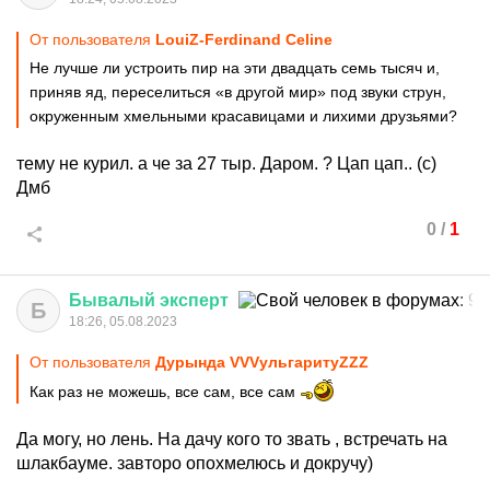
От пользователя
LouiZ-Ferdinand Celine
Не лучше ли устроить пир на эти двадцать семь тысяч и,
приняв яд, переселиться «в другой мир» под звуки струн,
окруженным хмельными красавицами и лихими друзьями?
тему не курил. а че за 27 тыр. Даром. ? Цап цап.. (с)
Дмб
0
/
1
Бывалый
эксперт
Б
18:26, 05.08.2023
От пользователя
Дурында VVVульгаритуZZZ
Как раз не можешь, все сам, все сам
Да могу, но лень. На дачу кого то звать , встречать на
шлакбауме. завторо опохмелюсь и докручу)