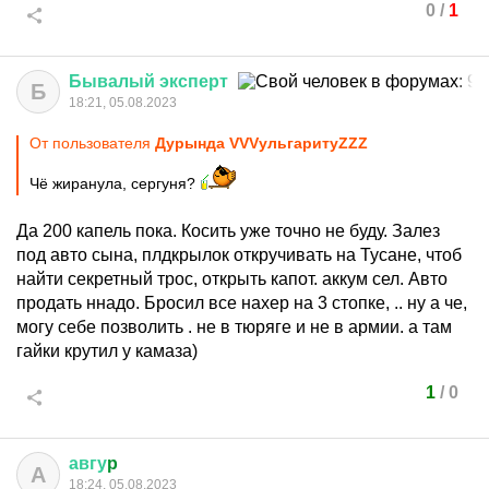
0
/
1
Бывалый
эксперт
Б
18:21, 05.08.2023
От пользователя
Дурында VVVульгаритуZZZ
Чё жиранула, сергуня?
Да 200 капель пока. Косить уже точно не буду. Залез
под авто сына, плдкрылок откручивать на Тусане, чтоб
найти секретный трос, открыть капот. аккум сел. Авто
продать ннадо. Бросил все нахер на 3 стопке, .. ну а че,
могу себе позволить . не в тюряге и не в армии. а там
гайки крутил у камаза)
1
/
0
авгу
p
А
18:24, 05.08.2023