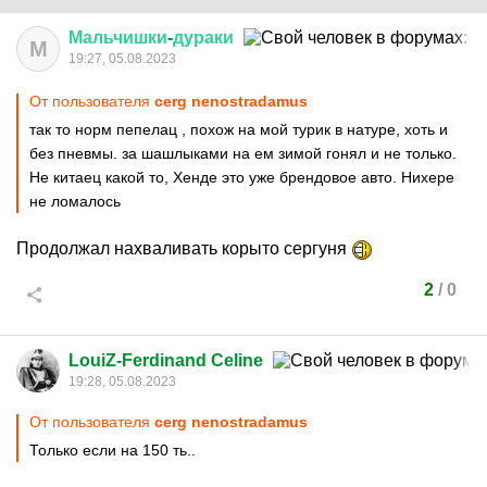
Мальчишки
-
дураки
М
19:27, 05.08.2023
От пользователя
cerg nenostradamus
так то норм пепелац , похож на мой турик в натуре, хоть и
без пневмы. за шашлыками на ем зимой гонял и не только.
Не китаец какой то, Хенде это уже брендовое авто. Нихере
не ломалось
Продолжал нахваливать корыто сергуня
2
/
0
LouiZ-Ferdinand Celine
19:28, 05.08.2023
От пользователя
cerg nenostradamus
Только если на 150 ть..