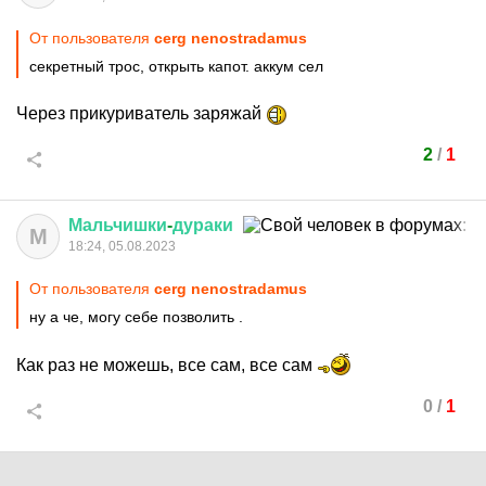
От пользователя
cerg nenostradamus
секретный трос, открыть капот. аккум сел
Через прикуриватель заряжай
2
/
1
Мальчишки
-
дураки
М
18:24, 05.08.2023
От пользователя
cerg nenostradamus
ну а че, могу себе позволить .
Как раз не можешь, все сам, все сам
0
/
1