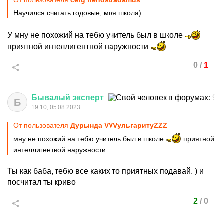
От пользователя
cerg nenostradamus
Научился считать годовые, моя школа)
У мну не похожий на тебю учитель был в школе
приятной интеллигентной наружности
0
/
1
Бывалый
эксперт
Б
19:10, 05.08.2023
От пользователя
Дурында VVVульгаритуZZZ
мну не похожий на тебю учитель был в школе
приятной
интеллигентной наружности
Ты как баба, тебю все каких то приятных подавай. ) и
посчитал ты криво
2
/
0