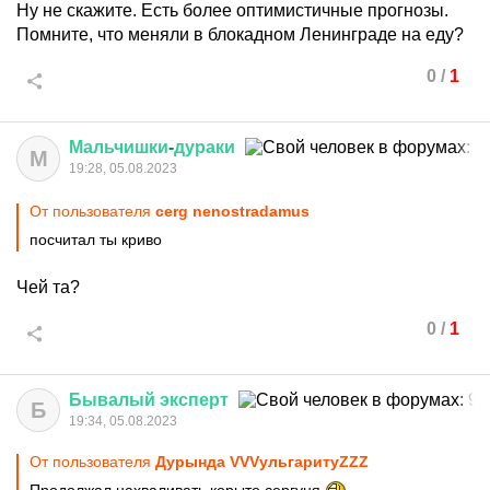
Ну не скажите. Есть более оптимистичные прогнозы.
Помните, что меняли в блокадном Ленинграде на еду?
0
/
1
Мальчишки
-
дураки
М
19:28, 05.08.2023
От пользователя
cerg nenostradamus
посчитал ты криво
Чей та?
0
/
1
Бывалый
эксперт
Б
19:34, 05.08.2023
От пользователя
Дурында VVVульгаритуZZZ