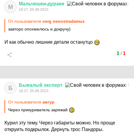
Мальчишки
-
дураки
М
18:27, 05.08.2023
От пользователя
cerg nenostradamus
завторо опохмелюсь и докручу)
И как обычно лишние детали останутцо
1
/
1
Бывалый
эксперт
Б
18:27, 05.08.2023
От пользователя
авгуp
Через прикуриватель заряжай
Курил эту тему. Через габариты можно. Но проще
откруить подкрылок. Дернуть трос Пандоры.