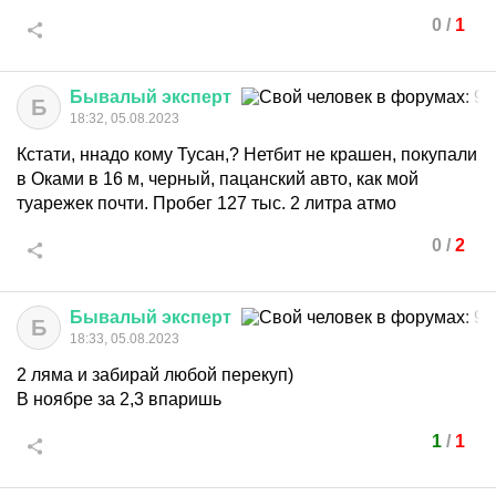
0
/
1
Бывалый
эксперт
Б
18:32, 05.08.2023
Кстати, ннадо кому Тусан,? Нетбит не крашен, покупали
в Оками в 16 м, черный, пацанский авто, как мой
туарежек почти. Пробег 127 тыс. 2 литра атмо
0
/
2
Бывалый
эксперт
Б
18:33, 05.08.2023
2 ляма и забирай любой перекуп)
В ноябре за 2,3 впаришь
1
/
1