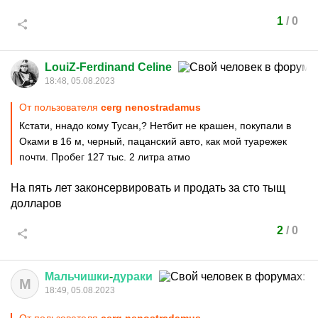
1
/
0
LouiZ-Ferdinand Celine
18:48, 05.08.2023
От пользователя
cerg nenostradamus
Кстати, ннадо кому Тусан,? Нетбит не крашен, покупали в
Оками в 16 м, черный, пацанский авто, как мой туарежек
почти. Пробег 127 тыс. 2 литра атмо
На пять лет законсервировать и продать за сто тыщ
долларов
2
/
0
Мальчишки
-
дураки
М
18:49, 05.08.2023