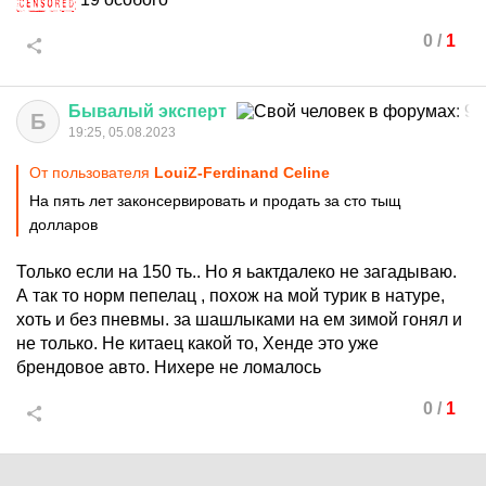
0
/
1
Бывалый
эксперт
Б
19:25, 05.08.2023
От пользователя
LouiZ-Ferdinand Celine
На пять лет законсервировать и продать за сто тыщ
долларов
Только если на 150 ть.. Но я ьактдалеко не загадываю.
А так то норм пепелац , похож на мой турик в натуре,
хоть и без пневмы. за шашлыками на ем зимой гонял и
не только. Не китаец какой то, Хенде это уже
брендовое авто. Нихере не ломалось
0
/
1