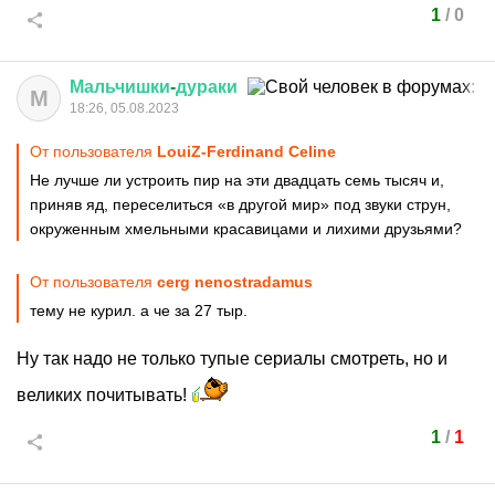
1
/
0
Мальчишки
-
дураки
М
18:26, 05.08.2023
От пользователя
LouiZ-Ferdinand Celine
Не лучше ли устроить пир на эти двадцать семь тысяч и,
приняв яд, переселиться «в другой мир» под звуки струн,
окруженным хмельными красавицами и лихими друзьями?
От пользователя
cerg nenostradamus
тему не курил. а че за 27 тыр.
Ну так надо не только тупые сериалы смотреть, но и
великих почитывать!
1
/
1