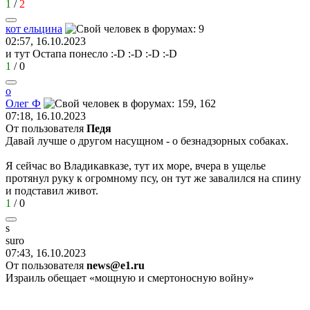
1
/
2
кот
ельцина
02:57, 16.10.2023
и тут Остапа понесло
:-D
:-D
:-D
:-D
1
/
0
о
Олег
Ф
07:18, 16.10.2023
От пользователя
Педя
Давай лучше о другом насущном - о безнадзорных собаках.
Я сейчас во Владикавказе, тут их море, вчера в ущелье
протянул руку к огромному псу, он тут же завалился на спину
и подставил живот.
1
/
0
s
sur
о
07:43, 16.10.2023
От пользователя
news@e1.ru
Израиль обещает «мощную и смертоносную войну»