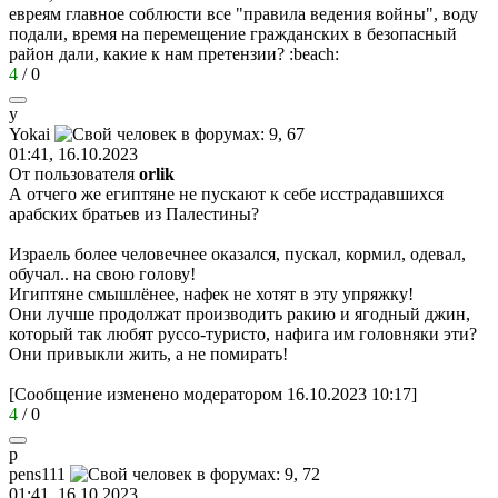
евреям главное соблюсти все "правила ведения войны", воду
подали, время на перемещение гражданских в безопасный
район дали, какие к нам претензии?
:beach:
4
/
0
y
Yokai
01:41, 16.10.2023
От пользователя
orlik
А отчего же египтяне не пускают к себе исстрадавшихся
арабских братьев из Палестины?
Израель более человечнее оказался, пускал, кормил, одевал,
обучал.. на свою голову!
Игиптяне смышлёнее, нафек не хотят в эту упряжку!
Они лучше продолжат производить ракию и ягодный джин,
который так любят руссо-туристо, нафига им головняки эти?
Они привыкли жить, а не помирать!
[Сообщение изменено модератором 16.10.2023 10:17]
4
/
0
p
pens111
01:41, 16.10.2023