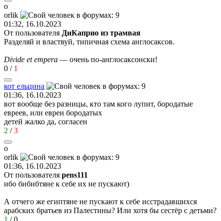
o
orlik
01:32, 16.10.2023
От пользователя
ДиКаприо из трамвая
Разделяй и властвуй, типичная схема англосаксов.
Divide et empera
— очень по-англосаксонски!
0
/
1
кот
ельцина
01:36, 16.10.2023
вот вообще без разницы, кто там кого лупит, бородатые
евреев, или евреи бородатых
детей жалко да, согласен
2
/
3
o
orlik
01:36, 16.10.2023
От пользователя
pens111
ибо бибибтяне к себе их не пускают)
А отчего же египтяне не пускают к себе исстрадавшихся
арабских братьев из Палестины? Или хотя бы сестёр с детьми?
1
/
0