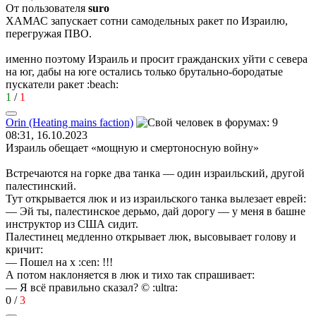
От пользователя
surо
ХАМАС запускает сотни самодельных ракет по Израилю,
перегружая ПВО.
именно поэтому Израиль и просит гражданских уйти с севера
на юг, дабы на юге остались только брутально-бородатые
пускатели ракет
:beach:
1
/
1
Orin (Heating mains faction)
08:31, 16.10.2023
Израиль обещает «мощную и смертоносную войну»
Встречаются на горке два танка — один израильский, другой
палестинский.
Тут открывается люк и из израильского танка вылезает еврей:
— Эй ты, палестинское дерьмо, дай дорогу — у меня в башне
инструктор из США сидит.
Палестинец медленно открывает люк, высовывает голову и
кричит:
— Пошел на х
:cen:
!!!
А потом наклоняется в люк и тихо так спрашивает:
— Я всё правильно сказал? ©
:ultra:
0
/
3