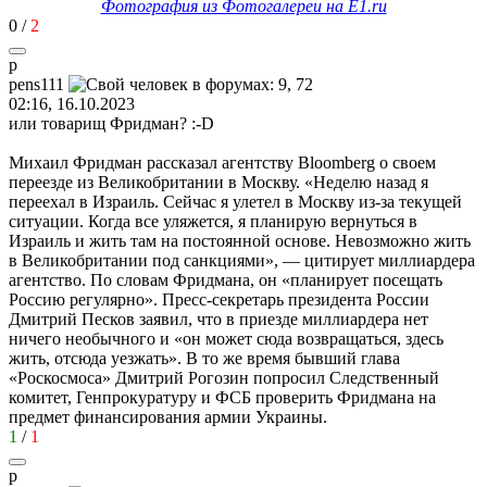
Фотография из Фотогалереи на E1.ru
0
/
2
p
pens111
02:16, 16.10.2023
или товарищ Фридман?
:-D
Михаил Фридман рассказал агентству Bloomberg о своем
переезде из Великобритании в Москву. «Неделю назад я
переехал в Израиль. Сейчас я улетел в Москву из-за текущей
ситуации. Когда все уляжется, я планирую вернуться в
Израиль и жить там на постоянной основе. Невозможно жить
в Великобритании под санкциями», — цитирует миллиардера
агентство. По словам Фридмана, он «планирует посещать
Россию регулярно». Пресс-секретарь президента России
Дмитрий Песков заявил, что в приезде миллиардера нет
ничего необычного и «он может сюда возвращаться, здесь
жить, отсюда уезжать». В то же время бывший глава
«Роскосмоса» Дмитрий Рогозин попросил Следственный
комитет, Генпрокуратуру и ФСБ проверить Фридмана на
предмет финансирования армии Украины.
1
/
1
p