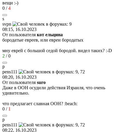
вещи
:-)
0
/
4
s
svpn
08:15, 16.10.2023
От пользователя
кот ельцина
бородатые евреев, или евреи бородатых
мну еврей с большой седой бородой. видел таких?
:-D
2
/
0
p
pens111
08:20, 16.10.2023
От пользователя
surо
Даже в ООН осудили действия Израиля, что очень
удивительно.
что предлагает славная ООН?
:beach:
0
/
1
p
pens111
08:22, 16.10.2023