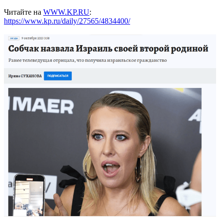
Читайте на
WWW.KP.RU
:
https://www.kp.ru/daily/27565/4834400/