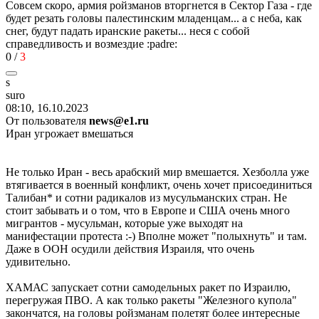
Совсем скоро, армия ройзманов вторгнется в Сектор Газа - где
будет резать головы палестинским младенцам... а с неба, как
снег, будут падать иранские ракеты... неся с собой
справедливость и возмездие
:padre:
0
/
3
s
sur
о
08:10, 16.10.2023
От пользователя
news@e1.ru
Иран угрожает вмешаться
Не только Иран - весь арабский мир вмешается. Хезболла уже
втягивается в военный конфликт, очень хочет присоединиться
Талибан* и сотни радикалов из мусульманских стран. Не
стоит забывать и о том, что в Европе и США очень много
мигрантов - мусульман, которые уже выходят на
манифестации протеста
:-)
Вполне может "полыхнуть" и там.
Даже в ООН осудили действия Израиля, что очень
удивительно.
ХАМАС запускает сотни самодельных ракет по Израилю,
перегружая ПВО. А как только ракеты "Железного купола"
закончатся, на головы ройзманам полетят более интересные