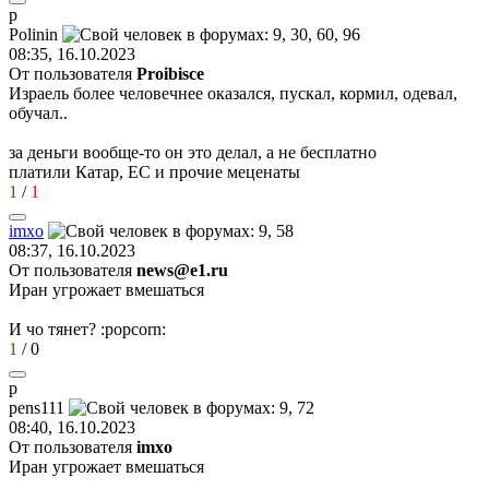
p
Polinin
08:35, 16.10.2023
От пользователя
Proibisce
Израель более человечнее оказался, пускал, кормил, одевал,
обучал..
за деньги вообще-то он это делал, а не бесплатно
платили Катар, ЕС и прочие меценаты
1
/
1
imxo
08:37, 16.10.2023
От пользователя
news@e1.ru
Иран угрожает вмешаться
И чо тянет?
:popcorn:
1
/
0
p
pens111
08:40, 16.10.2023
От пользователя
imxo
Иран угрожает вмешаться