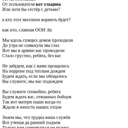
От пользователя
кот ельцина
Или хотя бы сестёр с детьми?
а кто этот миллион кормить будет?
как кто, славная ООН
:hi:
Мы вдоль спящих домов проходили
До утра не сомкнули мы глаз
Вот мы в армию вас проводили
Стало грустно, ребята, без вас
Не забудем, как с вами прощались
На перроне под теплым дождем
Будем ждать, если мы обещались
Вы служите, мы вас подождем
Вы служите спокойно, ребята
Будем ждать вас, отважных бойцов
Так вот матери наши когда-то
Ждали в юности наших отцов
Знаем мы, что трудна ваша служба
Все ученья да ранний подъем
Только вам сомневаться не нужно