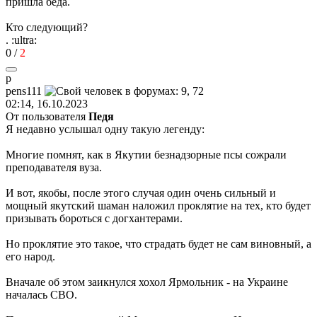
пришла беда.
Кто следующий?
.
:ultra:
0
/
2
p
pens111
02:14, 16.10.2023
От пользователя
Педя
Я недавно услышал одну такую легенду:
Многие помнят, как в Якутии безнадзорные псы сожрали
преподавателя вуза.
И вот, якобы, после этого случая один очень сильный и
мощный якутский шаман наложил проклятие на тех, кто будет
призывать бороться с догхантерами.
Но проклятие это такое, что страдать будет не сам виновный, а
его народ.
Вначале об этом заикнулся хохол Ярмольник - на Украине
началась СВО.