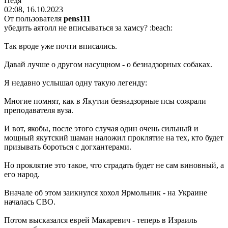
Педя
02:08, 16.10.2023
От пользователя
pens111
убедить аятолл не вписываться за хамсу?
:beach:
Так вроде уже почти вписались.
Давай лучше о другом насущном - о безнадзорных собаках.
Я недавно услышал одну такую легенду:
Многие помнят, как в Якутии безнадзорные псы сожрали
преподавателя вуза.
И вот, якобы, после этого случая один очень сильный и
мощный якутский шаман наложил проклятие на тех, кто будет
призывать бороться с догхантерами.
Но проклятие это такое, что страдать будет не сам виновный, а
его народ.
Вначале об этом заикнулся хохол Ярмольник - на Украине
началась СВО.
Потом высказался еврей Макаревич - теперь в Израиль