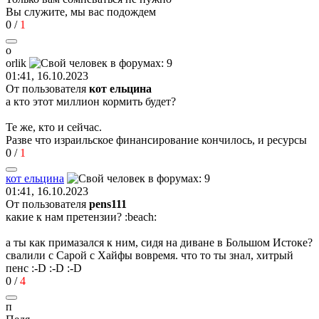
Вы служите, мы вас подождем
0
/
1
o
orlik
01:41, 16.10.2023
От пользователя
кот ельцина
а кто этот миллион кормить будет?
Те же, кто и сейчас.
Разве что израильское финансирование кончилось, и ресурсы
0
/
1
кот
ельцина
01:41, 16.10.2023
От пользователя
pens111
какие к нам претензии?
:beach:
а ты как примазался к ним, сидя на диване в Большом Истоке?
свалили с Сарой с Хайфы вовремя. что то ты знал, хитрый
пенс
:-D
:-D
:-D
0
/
4
п