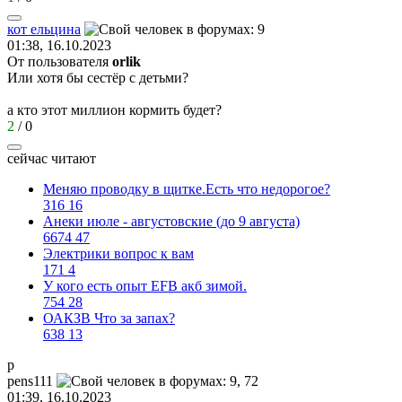
кот
ельцина
01:38, 16.10.2023
От пользователя
orlik
Или хотя бы сестёр с детьми?
а кто этот миллион кормить будет?
2
/
0
сейчас читают
Меняю проводку в щитке.Есть что недорогое?
316
16
Анеки июле - августовские (до 9 августа)
6674
47
Электрики вопрос к вам
171
4
У кого есть опыт EFB акб зимой.
754
28
ОАКЗВ Что за запах?
638
13
p
pens111
01:39, 16.10.2023